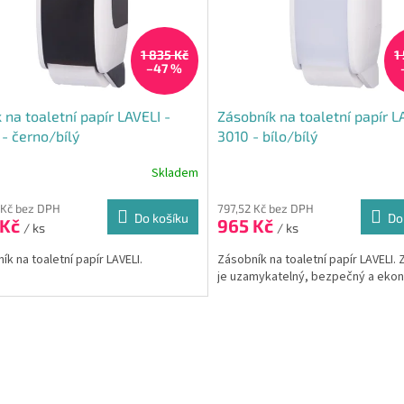
1 835 Kč
1
–47 %
 na toaletní papír LAVELI -
Zásobník na toaletní papír L
- černo/bílý
3010 - bílo/bílý
Skladem
rné
cení
ktu
 Kč bez DPH
797,52 Kč bez DPH
Do košíku
Do
 Kč
965 Kč
/ ks
/ ks
ík na toaletní papír LAVELI.
Zásobník na toaletní papír LAVELI.
je uzamykatelný, bezpečný a eko
ček.