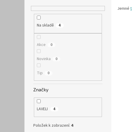
Jemné
t
Na skladě
4
Akce
0
Novinka
0
Tip
0
Značky
LAVELI
4
Položek k zobrazení:
4