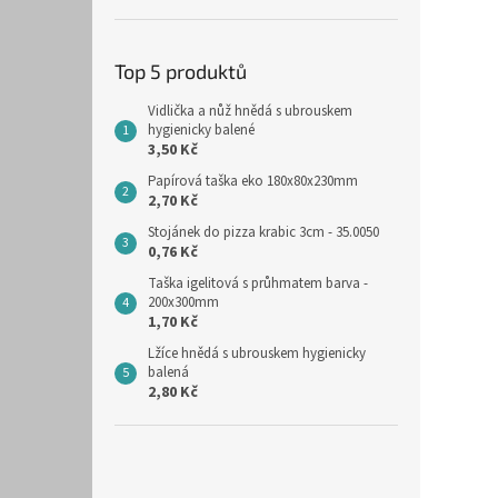
Top 5 produktů
Vidlička a nůž hnědá s ubrouskem
hygienicky balené
3,50 Kč
Papírová taška eko 180x80x230mm
2,70 Kč
Stojánek do pizza krabic 3cm - 35.0050
0,76 Kč
Taška igelitová s průhmatem barva -
200x300mm
1,70 Kč
Lžíce hnědá s ubrouskem hygienicky
balená
2,80 Kč