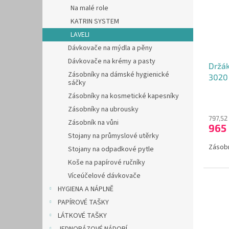
s
o
n
Na malé role
p
d
e
KATRIN SYSTEM
r
u
l
o
k
LAVELI
d
t
Dávkovače na mýdla a pěny
u
ů
Dávkovače na krémy a pasty
Držák
k
Zásobníky na dámské hygienické
3020 
t
sáčky
ů
Zásobníky na kosmetické kapesníky
Průmě
hodno
Zásobníky na ubrousky
produ
797,52
Zásobník na vůni
965
je
Stojany na průmyslové utěrky
5,0
Zásobn
z
Stojany na odpadkové pytle
5
Koše na papírové ručníky
hvězdi
Víceúčelové dávkovače
HYGIENA A NÁPLNĚ
PAPÍROVÉ TAŠKY
LÁTKOVÉ TAŠKY