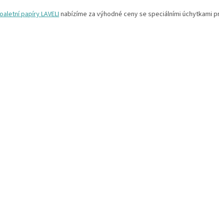
í
oaletní papíry LAVELI
nabízíme za výhodné ceny se speciálními úchytkami pr
p
r
v
k
y
v
ý
p
i
s
u