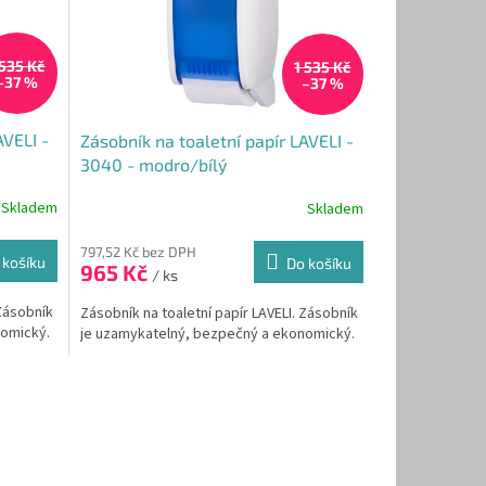
 535 Kč
1 535 Kč
–37 %
–37 %
AVELI -
Zásobník na toaletní papír LAVELI -
3040 - modro/bílý
Skladem
Skladem
Průměrné
hodnocení
produktu
797,52 Kč bez DPH
 košíku
Do košíku
965 Kč
je
/ ks
5,0
 Zásobník
Zásobník na toaletní papír LAVELI. Zásobník
z
nomický.
je uzamykatelný, bezpečný a ekonomický.
5
hvězdiček.