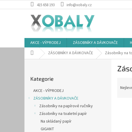
Přejít
415 658 193
info@xobaly.cz
na
obsah
AKCE - VÝPRODEJ
ZÁSOBNÍKY A DÁVKOVAČE
H
Domů
ZÁSOBNÍKY A DÁVKOVAČE
Zásobníky na to
P
Záso
o
Přeskočit
s
Kategorie
kategorie
Ř
t
a
r
Nejlev
AKCE - VÝPRODEJ
z
a
ZÁSOBNÍKY A DÁVKOVAČE
e
n
V
n
Zásobníky na papírové ručníky
n
ý
í
í
Zásobníky na toaletní papír
p
p
p
Na skládaný papír
i
r
a
GIGANT