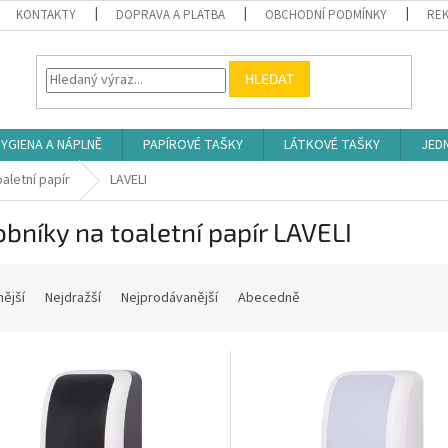
KONTAKTY
DOPRAVA A PLATBA
OBCHODNÍ PODMÍNKY
REK
HLEDAT
YGIENA A NÁPLNĚ
PAPÍROVÉ TAŠKY
LÁTKOVÉ TAŠKY
JED
aletní papír
LAVELI
bníky na toaletní papír LAVELI
nější
Nejdražší
Nejprodávanější
Abecedně