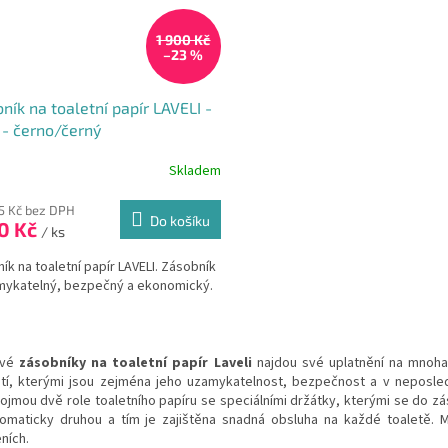
1 900 Kč
–23 %
ník na toaletní papír LAVELI -
- černo/černý
Skladem
35 Kč bez DPH
Do košíku
50 Kč
/ ks
ík na toaletní papír LAVELI. Zásobník
mykatelný, bezpečný a ekonomický.
O
v
ové
zásobníky na toaletní papír Laveli
najdou své uplatnění na mnoha 
l
stí, kterými jsou zejména jeho uzamykatelnost, bezpečnost a v neposle
á
ojmou dvě role toaletního papíru se speciálními držátky, kterými se do zá
d
tomaticky druhou a tím je zajištěna snadná obsluha na každé toaletě. 
a
ních.
c