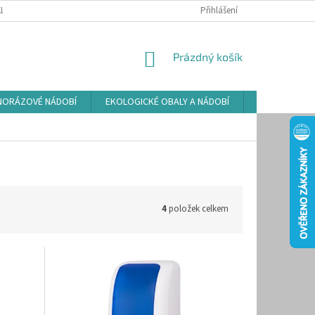
LAMAČNÍ ŘÁD
ZÁSADY POUŽÍVÁNÍ SOUBORŮ COOKIES
Přihlášení
PODMÍNKY O
NÁKUPNÍ
Prázdný košík
KOŠÍK
NORÁZOVÉ NÁDOBÍ
EKOLOGICKÉ OBALY A NÁDOBÍ
OSVĚŽOVAČE
4
položek celkem