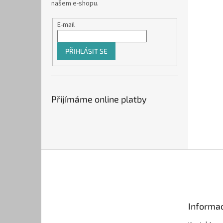
našem e-shopu.
E-mail
PŘIHLÁSIT SE
Přijímáme online platby
Z
á
p
a
t
Informac
í