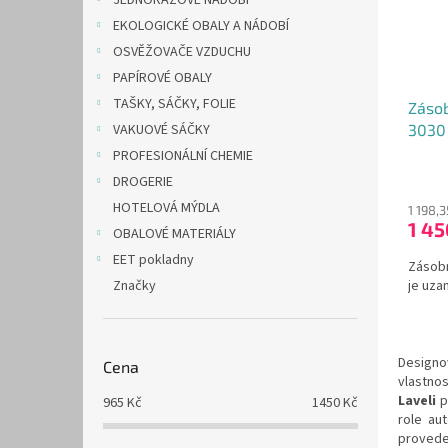
JEDNORÁZOVÉ NÁDOBÍ
EKOLOGICKÉ OBALY A NÁDOBÍ
OSVĚŽOVAČE VZDUCHU
PAPÍROVÉ OBALY
TAŠKY, SÁČKY, FOLIE
Zásob
VAKUOVÉ SÁČKY
3030 
PROFESIONÁLNÍ CHEMIE
DROGERIE
HOTELOVÁ MÝDLA
1 198,
1 4
OBALOVÉ MATERIÁLY
EET pokladny
Zásobn
Značky
je uza
Design
Cena
vlastno
Laveli
p
965
Kč
1450
Kč
role au
provede