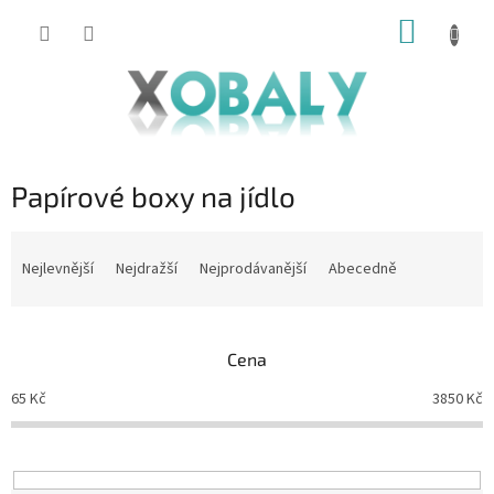
Přejít
NÁKUP
na
KOŠÍK
obsah
Papírové boxy na jídlo
Ř
a
Nejlevnější
Nejdražší
Nejprodávanější
Abecedně
z
e
n
Cena
í
p
65
Kč
3850
Kč
r
o
d
u