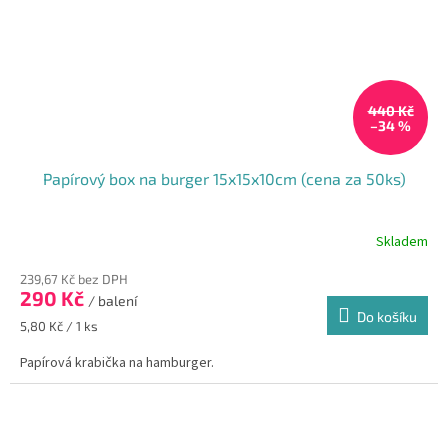
440 Kč
–34 %
Papírový box na burger 15x15x10cm (cena za 50ks)
Skladem
239,67 Kč bez DPH
290 Kč
/ balení
Do košíku
Měrná
5,80 Kč / 1 ks
cena:
Papírová krabička na hamburger.