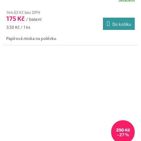
Skladem
144,63 Kč bez DPH
175 Kč
/ balení
Do košíku
Měrná
3,50 Kč / 1 ks
cena:
Papírová miska na polévku.
290 Kč
–27 %