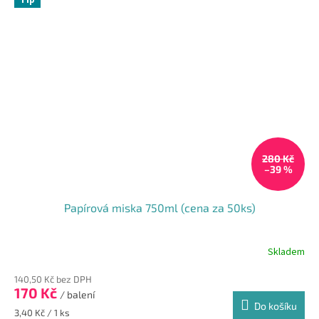
Tip
280 Kč
–39 %
Papírová miska 750ml (cena za 50ks)
Skladem
140,50 Kč bez DPH
170 Kč
/ balení
Do košíku
Měrná
3,40 Kč / 1 ks