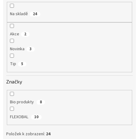
k
t
Na skladě
24
ů
Akce
2
Novinka
3
Tip
5
Značky
Bio produkty
8
FLEXOBAL
10
Položek k zobrazení:
24