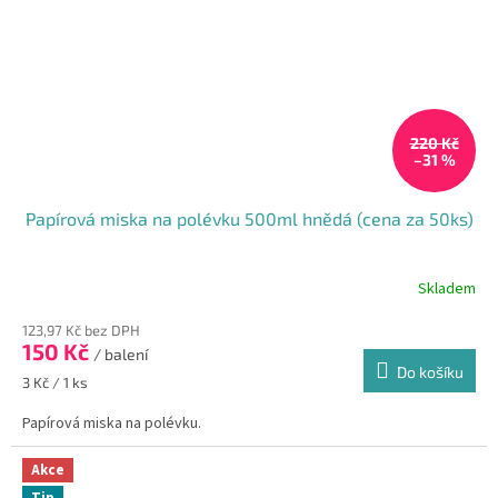
220 Kč
–31 %
Papírová miska na polévku 500ml hnědá (cena za 50ks)
Skladem
123,97 Kč bez DPH
150 Kč
/ balení
Do košíku
Měrná
3 Kč / 1 ks
cena:
Papírová miska na polévku.
Akce