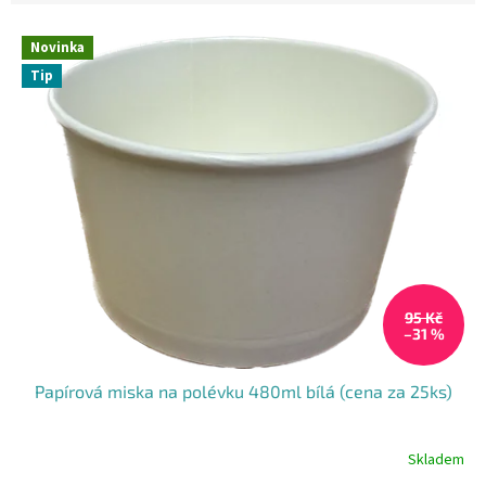
V
Novinka
ý
Tip
p
i
s
p
r
o
d
u
k
t
95 Kč
ů
–31 %
Papírová miska na polévku 480ml bílá (cena za 25ks)
Skladem