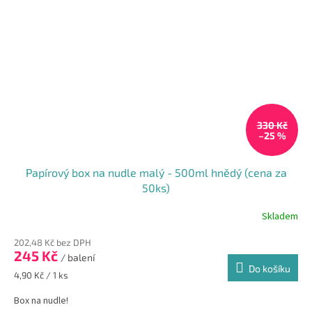
330 Kč
–25 %
Papírový box na nudle malý - 500ml hnědý (cena za
50ks)
Skladem
202,48 Kč bez DPH
245 Kč
/ balení
Do košíku
Měrná
4,90 Kč / 1 ks
cena:
Box na nudle!