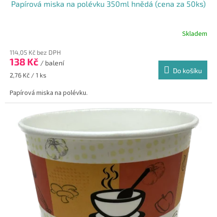
Papírová miska na polévku 350ml hnědá (cena za 50ks)
Skladem
114,05 Kč bez DPH
138 Kč
/ balení
Do košíku
Měrná
2,76 Kč / 1 ks
cena:
Papírová miska na polévku.