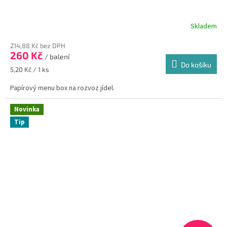
Skladem
214,88 Kč bez DPH
260 Kč
/ balení
Do košíku
Měrná
5,20 Kč / 1 ks
cena:
Papírový menu box na rozvoz jídel.
Novinka
Tip