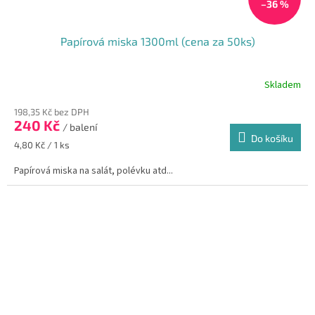
–36 %
Papírová miska 1300ml (cena za 50ks)
Skladem
198,35 Kč bez DPH
240 Kč
/ balení
Do košíku
Měrná
4,80 Kč / 1 ks
cena:
Papírová miska na salát, polévku atd...