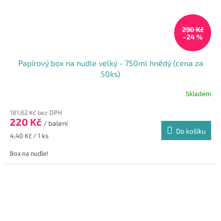
290 Kč
–24 %
Papírový box na nudle velký - 750ml hnědý (cena za
50ks)
Skladem
181,82 Kč bez DPH
220 Kč
/ balení
Do košíku
Měrná
4,40 Kč / 1 ks
cena:
Box na nudle!