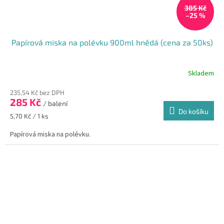
385 Kč
–25 %
Papírová miska na polévku 900ml hnědá (cena za 50ks)
Skladem
235,54 Kč bez DPH
285 Kč
/ balení
Do košíku
Měrná
5,70 Kč / 1 ks
cena:
Papírová miska na polévku.