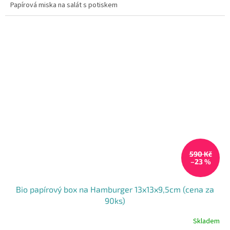
Papírová miska na salát s potiskem
590 Kč
–23 %
Bio papírový box na Hamburger 13x13x9,5cm (cena za
90ks)
Skladem
Průměrné