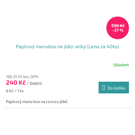
330 Kč
–27 %
Papírový menubox na jídlo velký (cena za 40ks)
Skladem
198,35 Kč bez DPH
240 Kč
/ balení
Do košíku
Měrná
6 Kč / 1 ks
cena:
Papírový menu box na rozvoz jídel.