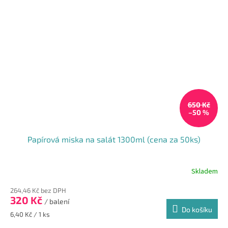
650 Kč
–50 %
Papírová miska na salát 1300ml (cena za 50ks)
Skladem
264,46 Kč bez DPH
320 Kč
/ balení
Do košíku
Měrná
6,40 Kč / 1 ks
cena: