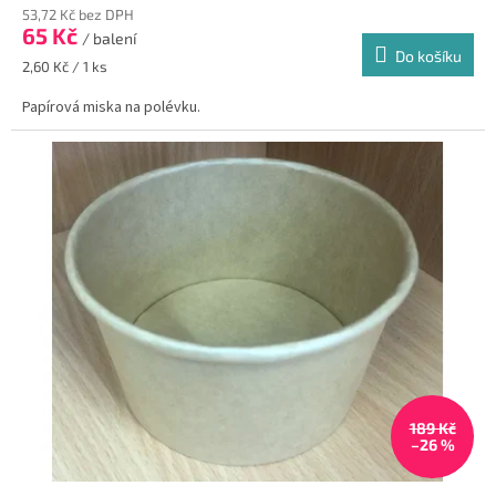
53,72 Kč bez DPH
65 Kč
/ balení
Do košíku
Měrná
2,60 Kč / 1 ks
cena:
Papírová miska na polévku.
189 Kč
–26 %