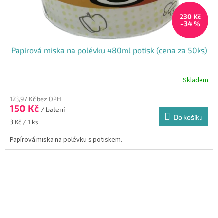
230 Kč
–34 %
Papírová miska na polévku 480ml potisk (cena za 50ks)
Skladem
123,97 Kč bez DPH
150 Kč
/ balení
Do košíku
Měrná
3 Kč / 1 ks
cena:
Papírová miska na polévku s potiskem.