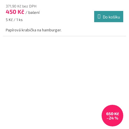
hodnocení
371,90 Kč bez DPH
produktu
450 Kč
je
/ balení
Do košíku
3,0
Měrná
5 Kč / 1 ks
z
cena:
5
Papírová krabička na hamburger.
hvězdiček.
650 Kč
–24 %