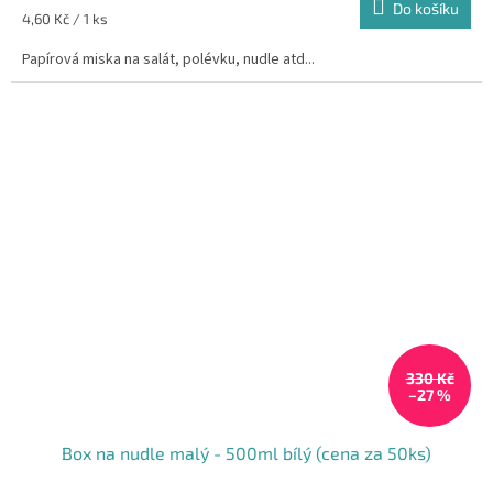
Do košíku
Měrná
4,60 Kč / 1 ks
cena:
Papírová miska na salát, polévku, nudle atd...
330 Kč
–27 %
Box na nudle malý - 500ml bílý (cena za 50ks)