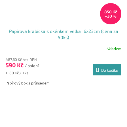
850 Kč
–30 %
Papírová krabička s okénkem velká 16x23cm (cena za
50ks)
Skladem
Průměrné
hodnocení
487,60 Kč bez DPH
produktu
590 Kč
je
/ balení
Do košíku
5,0
Měrná
11,80 Kč / 1 ks
z
cena:
5
Papírový box s průhledem.
hvězdiček.