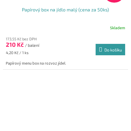
Papírový box na jídlo malý (cena za 50ks)
Skladem
173,55 Kč bez DPH
210 Kč
/ balení
Do košíku
Měrná
4,20 Kč / 1 ks
cena:
Papírový menu box na rozvoz jídel.