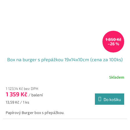
1 850 Kč
–26 %
Box na burger s přepážkou 19x14x10cm (cena za 100ks)
Skladem
1 123,14 Kč bez DPH
1 359 Kč
/ balení
Do košíku
Měrná
13,59 Kč / 1 ks
cena:
Papírový Burger box s přepážkou.