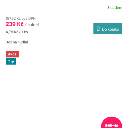
Skladem
197,52 Kč bez DPH
239 Kč
/ balení
Do košíku
Měrná
4,78 Kč / 1 ks
cena:
Box na nudle!
Akce
Tip
380 Kč