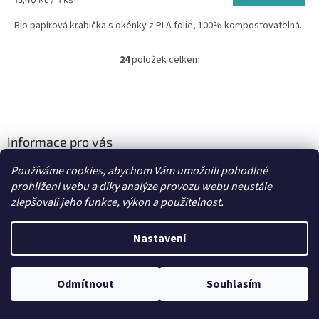
cena:
Bio papírová krabička s okénky z PLA folie, 100% kompostovatelná.
24
položek celkem
O
v
l
Z
á
á
d
p
a
a
Informace pro vás
c
t
í
Kontakty
Používáme cookies, abychom Vám umožnili pohodlné
í
p
Doprava a platba
prohlížení webu a díky analýze provozu webu neustále
r
v
zlepšovali jeho funkce, výkon a použitelnost.
Obchodní podmínky
k
Reklamační řád
y
Nastavení
Zásady používání souborů cookies
v
ý
Podmínky ochrany osobních údajů
p
i
Odmítnout
Souhlasím
s
u
Kontakt