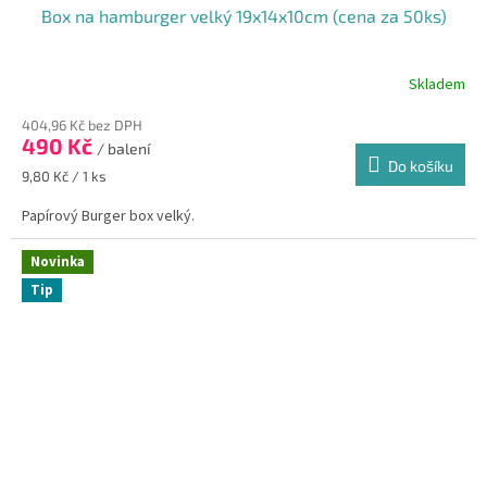
Box na hamburger velký 19x14x10cm (cena za 50ks)
Skladem
404,96 Kč bez DPH
490 Kč
/ balení
Do košíku
Měrná
9,80 Kč / 1 ks
cena:
Papírový Burger box velký.
Novinka
Tip