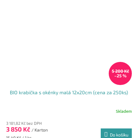
5 200 Kč
–25 %
BIO krabička s okénky malá 12x20cm (cena za 250ks)
Skladem
3 181,82 Kč bez DPH
3 850 Kč
/ Karton
Do košíku
Měrná
15,40 Kč / 1 ks