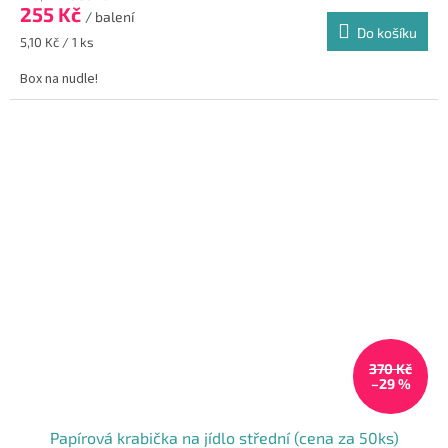
255 Kč
/ balení
Do košíku
Měrná
5,10 Kč / 1 ks
cena:
Box na nudle!
370 Kč
–29 %
Papírová krabička na jídlo střední (cena za 50ks)