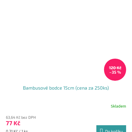
120 Kč
–35 %
Bambusové bodce 15cm (cena za 250ks)
Skladem
Průměrné
hodnocení
63,64 Kč bez DPH
produktu
77 Kč
je
5,0
Měrná
0,31 Kč / 1 ks
Do košíku