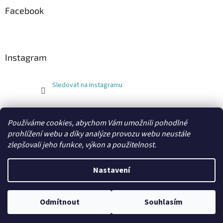
Facebook
Instagram
Sledovat na Instagramu
FLEXOBAL
KATRIN
Používáme cookies, abychom Vám umožnili pohodlné
prohlížení webu a díky analýze provozu webu neustále
zlepšovali jeho funkce, výkon a použitelnost.
Vytvořil Shoptet
Nastavení
Copyright 2026
xobaly.cz
. Všechna práva vyhrazena.
Odmítnout
Souhlasím
Grafický návrh a kódování vytvořil
BEOM.cz
.