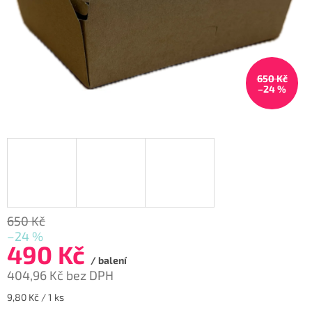
650 Kč
–24 %
650 Kč
–24 %
490 Kč
/ balení
404,96 Kč bez DPH
Měrná
9,80 Kč / 1 ks
cena: