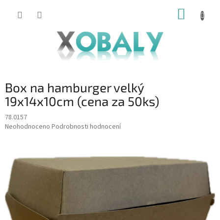
Přejít
NÁKUP
na
KOŠÍK
obsah
Box na hamburger velký
19x14x10cm (cena za 50ks)
78.0157
Průměrné
Neohodnoceno
Podrobnosti hodnocení
hodnocení
produktu
je
0,0
z
5
hvězdiček.