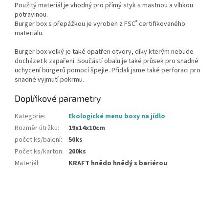
Použitý materiál je vhodný pro přímý styk s mastnou a vlhkou
potravinou.
®
Burger box s přepážkou je vyroben z FSC
certifikovaného
materiálu.
Burger box velký je také opatřen otvory, díky kterým nebude
docházet k zapaření. Součástí obalu je také průsek pro snadné
uchycení burgerů pomocí špejle. Přidali jsme také perforaci pro
snadné vyjmutí pokrmu.
Doplňkové parametry
Kategorie
:
Ekologické menu boxy na jídlo
Rozměr útržku
:
19x14x10cm
počet ks/balení
:
50ks
Počet ks/karton
:
200ks
Materiál
:
KRAFT hnědo hnědý s bariérou
Z
á
p