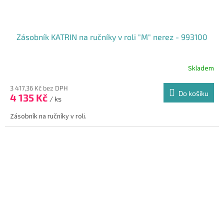
Zásobník KATRIN na ručníky v roli "M" nerez - 993100
Skladem
Průměrné
hodnocení
produktu
3 417,36 Kč bez DPH
Do košíku
4 135 Kč
je
/ ks
5,0
Zásobník na ručníky v roli.
z
5
hvězdiček.