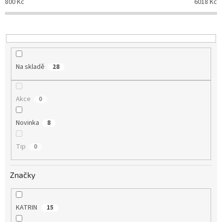
800
Kč
6018
Kč
r
o
d
u
k
t
Na skladě
28
ů
Akce
0
Novinka
8
Tip
0
Značky
KATRIN
15