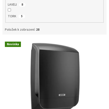
LAVELI
8
TORK
5
Položek k zobrazení:
28
V
Novinka
ý
p
i
s
p
r
o
d
u
k
t
ů