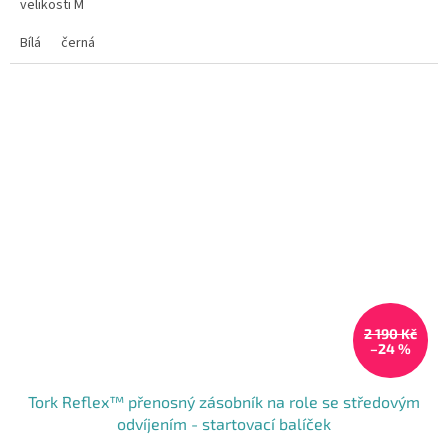
velikosti M
5
hvězdiček.
Bílá
černá
2 190 Kč
–24 %
Tork Reflex™ přenosný zásobník na role se středovým
odvíjením - startovací balíček