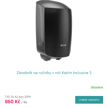
Zásobník na ručníky v roli Katrin Inclusive S
Skladem
Průměrné
hodnocení
710,74 Kč bez DPH
produktu
860 Kč
VYBRAT VARIANTU
je
/ ks
5,0