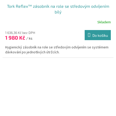
Tork Reflex™ zásobník na role se středovým odvíjením
bílý
Skladem
1 636,36 Kč bez DPH
Do košíku
1 980 Kč
/ ks
Hygienický zásobník na role se středovým odvíjením se systémem
dávkování po jednotlivých útržcích.