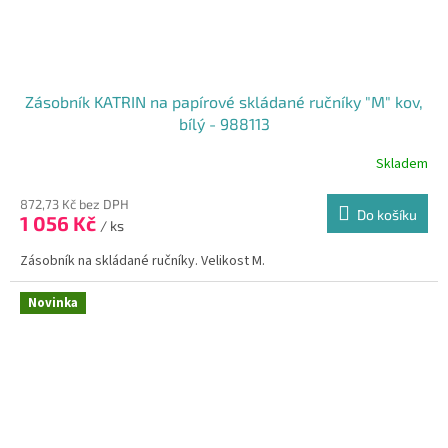
Zásobník KATRIN na papírové skládané ručníky "M" kov,
bílý - 988113
Skladem
Průměrné
hodnocení
produktu
872,73 Kč bez DPH
Do košíku
1 056 Kč
je
/ ks
5,0
Zásobník na skládané ručníky. Velikost M.
z
5
hvězdiček.
Novinka