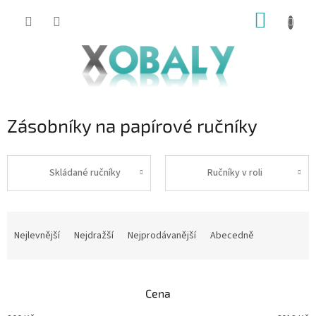
Přejít
NÁKUP
na
KOŠÍK
obsah
Zásobníky na papírové ručníky
Skládané ručníky
Ručníky v roli
Ř
a
Nejlevnější
Nejdražší
Nejprodávanější
Abecedně
z
e
n
Cena
í
p