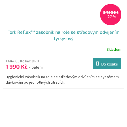
2 750 Kč
–27 %
Tork Reflex™ zásobník na role se středovým odvíjením
tyrkysový
Skladem
Průměrné
hodnocení
produktu
1 644,63 Kč bez DPH
Do košíku
1 990 Kč
je
/ balení
4,3
Hygienický zásobník na role se středovým odvíjením se systémem
z
dávkování po jednotlivých útržcích.
5
hvězdiček.