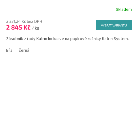
Skladem
Průměrné
hodnocení
2 351,24 Kč bez DPH
produktu
2 845 Kč
VYBRAT VARIANTU
je
/ ks
5,0
Zásobník z řady Katrin Inclusive na papírové ručníky Katrin System.
z
5
Bílá
černá
hvězdiček.