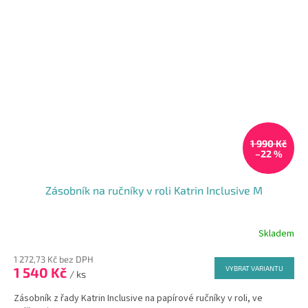
1 990 Kč
–22 %
Zásobník na ručníky v roli Katrin Inclusive M
Skladem
Průměrné
hodnocení
1 272,73 Kč bez DPH
produktu
1 540 Kč
VYBRAT VARIANTU
je
/ ks
5,0
Zásobník z řady Katrin Inclusive na papírové ručníky v roli, ve
z