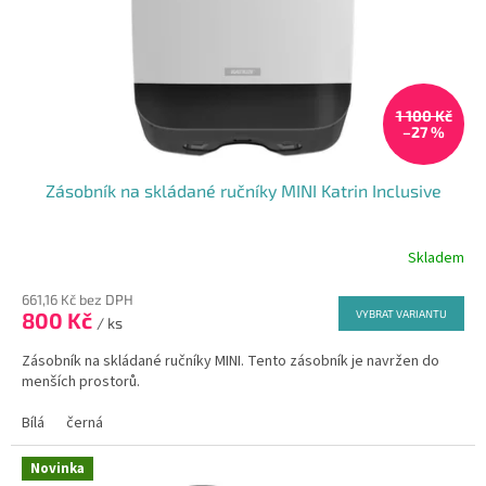
1 100 Kč
–27 %
Zásobník na skládané ručníky MINI Katrin Inclusive
Skladem
Průměrné
hodnocení
661,16 Kč bez DPH
produktu
800 Kč
VYBRAT VARIANTU
je
/ ks
5,0
Zásobník na skládané ručníky MINI. Tento zásobník je navržen do
z
menších prostorů.
5
hvězdiček.
Bílá
černá
Novinka