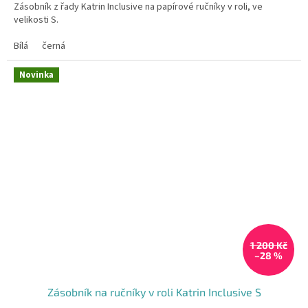
Zásobník z řady Katrin Inclusive na papírové ručníky v roli, ve
z
velikosti S.
5
hvězdiček.
Bílá
černá
Novinka
1 200 Kč
–28 %
Zásobník na ručníky v roli Katrin Inclusive S