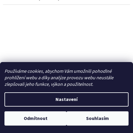
Používáme cookies, abychom Vám umožnili pohodlné
prohlížení webu a díky analýze provozu webu neustále
zlepšovali jeho funkce, výkon a použitelnost.
6 500 Kč
–27 %
Nastavení
Elektrický Zásobník na ručníky v roli LAVELI senzor -
2040 - modro/bílý
Odmítnout
Souhlasím
Skladem