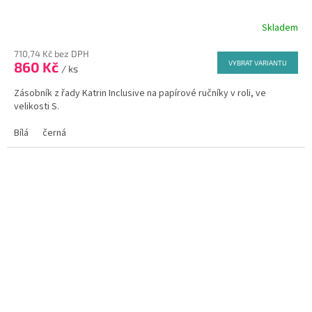
Skladem
Průměrné
hodnocení
710,74 Kč bez DPH
produktu
860 Kč
VYBRAT VARIANTU
je
/ ks
5,0
Zásobník z řady Katrin Inclusive na papírové ručníky v roli, ve
z
velikosti S.
5
hvězdiček.
Bílá
černá