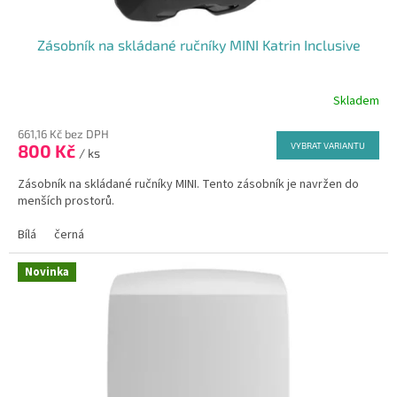
Zásobník na skládané ručníky MINI Katrin Inclusive
Skladem
Průměrné
hodnocení
661,16 Kč bez DPH
produktu
800 Kč
VYBRAT VARIANTU
je
/ ks
5,0
Zásobník na skládané ručníky MINI. Tento zásobník je navržen do
z
menších prostorů.
5
hvězdiček.
Bílá
černá
Novinka