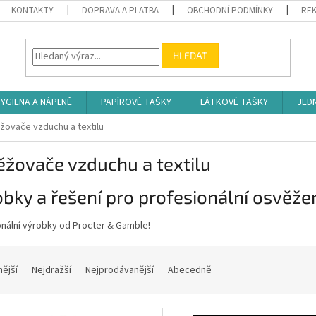
KONTAKTY
DOPRAVA A PLATBA
OBCHODNÍ PODMÍNKY
REK
HLEDAT
YGIENA A NÁPLNĚ
PAPÍROVÉ TAŠKY
LÁTKOVÉ TAŠKY
JED
ovače vzduchu a textilu
žovače vzduchu a textilu
bky a řešení pro profesionální osvěžen
onální výrobky od Procter & Gamble!
nější
Nejdražší
Nejprodávanější
Abecedně