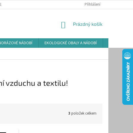
LAMAČNÍ ŘÁD
ZÁSADY POUŽÍVÁNÍ SOUBORŮ COOKIES
Přihlášení
PODMÍNKY O
NÁKUPNÍ
Prázdný košík
KOŠÍK
NORÁZOVÉ NÁDOBÍ
EKOLOGICKÉ OBALY A NÁDOBÍ
OSVĚŽOVAČE
í vzduchu a textilu!
3
položek celkem