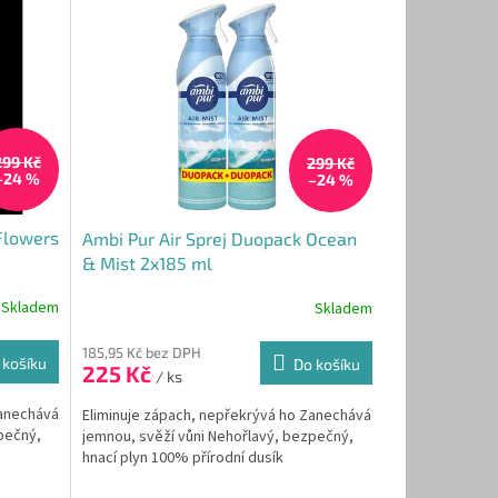
299 Kč
299 Kč
–24 %
–24 %
Flowers
Ambi Pur Air Sprej Duopack Ocean
& Mist 2x185 ml
Skladem
Skladem
185,95 Kč bez DPH
 košíku
Do košíku
225 Kč
/ ks
Zanechává
Eliminuje zápach, nepřekrývá ho Zanechává
pečný,
jemnou, svěží vůni Nehořlavý, bezpečný,
hnací plyn 100% přírodní dusík