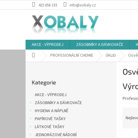
Přejít
415 658 193
info@xobaly.cz
na
obsah
AKCE - VÝPRODEJ
ZÁSOBNÍKY A DÁVKOVAČE
H
Domů
PROFESIONÁLNÍ CHEMIE
ÚKLID
Osvěž
P
Osvě
o
Přeskočit
s
Kategorie
kategorie
Výro
t
r
AKCE - VÝPRODEJ
a
Profesi
ZÁSOBNÍKY A DÁVKOVAČE
n
Ř
HYGIENA A NÁPLNĚ
n
a
Nejlev
í
PAPÍROVÉ TAŠKY
z
p
LÁTKOVÉ TAŠKY
e
a
JEDNORÁZOVÉ NÁDOBÍ
V
n