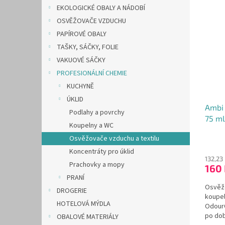
n
EKOLOGICKÉ OBALY A NÁDOBÍ
ý
í
e
p
p
OSVĚŽOVAČE VZDUCHU
l
i
r
PAPÍROVÉ OBALY
s
o
TAŠKY, SÁČKY, FOLIE
p
d
VAKUOVÉ SÁČKY
r
u
PROFESIONÁLNÍ CHEMIE
o
k
d
KUCHYNĚ
t
u
ů
ÚKLID
Ambi 
k
Podlahy a povrchy
75 ml
t
Koupelny a WC
ů
Osvěžovače vzduchu a textilu
Koncentráty pro úklid
132,23
Prachovky a mopy
160
PRANÍ
Osvěžo
DROGERIE
koupel
HOTELOVÁ MÝDLA
OdourC
po dob
OBALOVÉ MATERIÁLY