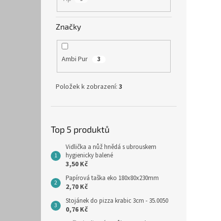
Značky
Ambi Pur
3
Položek k zobrazení:
3
Top 5 produktů
Vidlička a nůž hnědá s ubrouskem
hygienicky balené
3,50 Kč
Papírová taška eko 180x80x230mm
2,70 Kč
Stojánek do pizza krabic 3cm - 35.0050
0,76 Kč