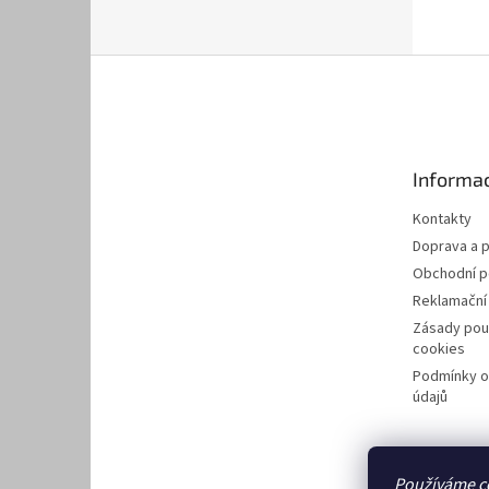
Z
á
p
a
t
Informac
í
Kontakty
Doprava a p
Obchodní 
Reklamační
Zásady pou
cookies
Podmínky o
údajů
Používáme c