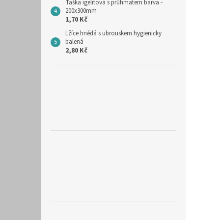
Taška igelitová s průhmatem barva -
200x300mm
1,70 Kč
Lžíce hnědá s ubrouskem hygienicky
balená
2,80 Kč