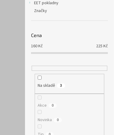
vzduch
EET pokladny
Značky
Cena
160
Kč
225
Kč
Na skladě
3
Akce
0
Novinka
0
Tip
0