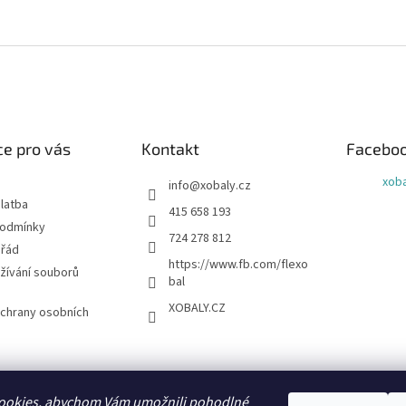
e pro vás
Kontakt
Facebo
xoba
info
@
xobaly.cz
latba
415 658 193
podmínky
724 278 812
 řád
https://www.fb.com/flexo
žívání souborů
bal
XOBALY.CZ
chrany osobních
FLEXOBAL
KATRIN
ookies, abychom Vám umožnili pohodlné