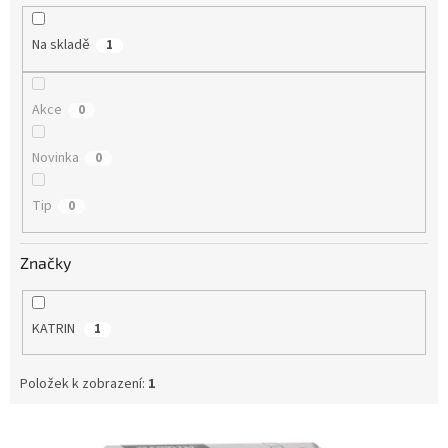
k
t
Na skladě
1
ů
Akce
0
Novinka
0
Tip
0
Značky
KATRIN
1
Položek k zobrazení:
1
V