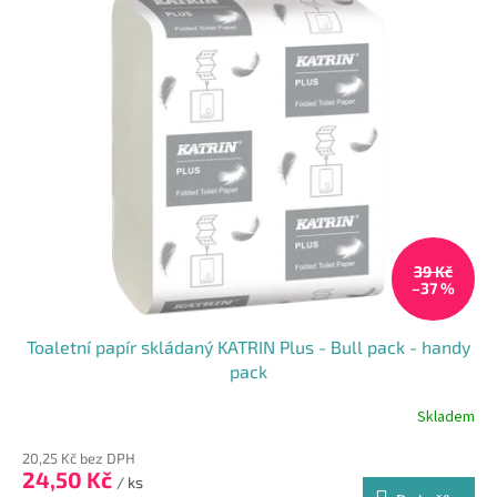
ý
p
i
s
p
r
o
d
u
k
t
39 Kč
ů
–37 %
Toaletní papír skládaný KATRIN Plus - Bull pack - handy
pack
Skladem
20,25 Kč bez DPH
24,50 Kč
/ ks