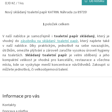
Do košíku
Měrná
0,10 Kč / 1 ks
cena:
Nový skládaný toaletní papír KATRIN. Náhrada za 89735!
1
položek celkem
O
v
l
V naší nabídce je samozřejmě i
toaletní papír skládaný
, který je
á
vhodný do
zásobníku na skládaný toaletní papír
, který najdete také
d
v naší nabídce. Díky praktickým, jednotlivě na sebe navazujícím,
a
útržkům, omezíte plýtvání a zároveň zaručíte vysokou úroveň hygieny
c
na toaletách.
Skládaný toaletní papír
je velmi oblíbený a jeho
í
kompaktní velikost je vhodná pro kanceláře, restaurace a všechna
p
místa, kde se vyskytuje menší koncentrace návštěvníků. Zakoupit si
r
můžete jednotlivá, či velkoobjemová balení.
v
k
Z
y
á
v
p
ý
a
Informace pro vás
p
t
i
Kontakty
í
s
Doprava a platba
u