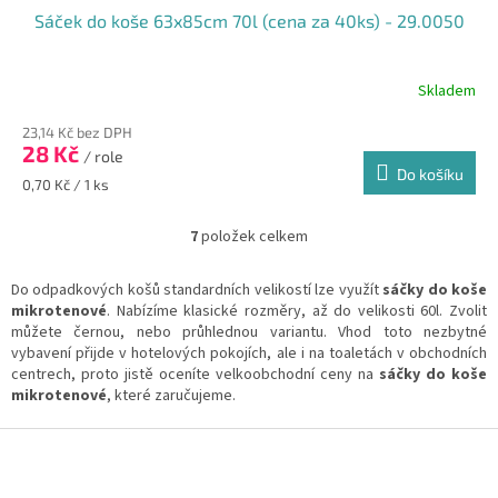
Sáček do koše 63x85cm 70l (cena za 40ks) - 29.0050
Skladem
Průměrné
hodnocení
23,14 Kč bez DPH
produktu
28 Kč
je
/ role
Do košíku
5,0
Měrná
0,70 Kč / 1 ks
z
cena:
5
7
položek celkem
hvězdiček.
O
v
l
Do odpadkových košů standardních velikostí lze využít
sáčky do koše
á
mikrotenové
. Nabízíme klasické rozměry, až do velikosti 60l. Zvolit
d
můžete černou, nebo průhlednou variantu. Vhod toto nezbytné
a
vybavení přijde v hotelových pokojích, ale i na toaletách v obchodních
c
centrech, proto jistě oceníte velkoobchodní ceny na
sáčky do koše
í
mikrotenové
, které zaručujeme.
p
r
Z
v
á
k
p