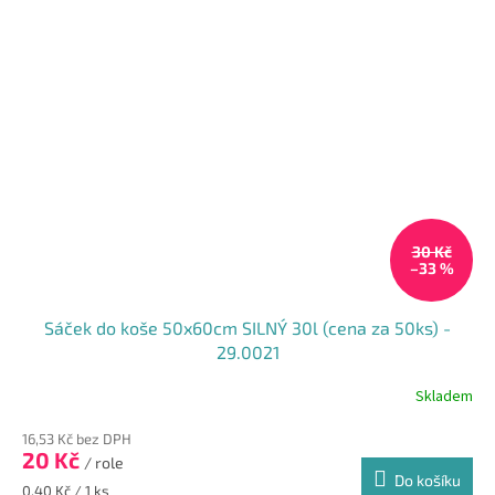
30 Kč
–33 %
Sáček do koše 50x60cm SILNÝ 30l (cena za 50ks) -
29.0021
Skladem
16,53 Kč bez DPH
20 Kč
/ role
Do košíku
Měrná
0,40 Kč / 1 ks