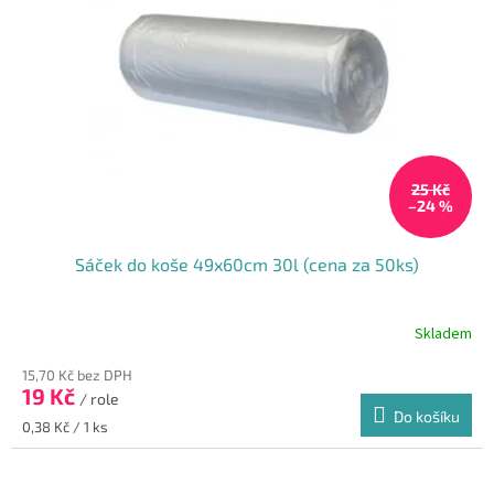
25 Kč
–24 %
Sáček do koše 49x60cm 30l (cena za 50ks)
Skladem
15,70 Kč bez DPH
19 Kč
/ role
Do košíku
Měrná
0,38 Kč / 1 ks
cena: