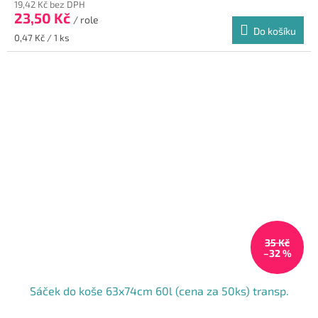
19,42 Kč bez DPH
23,50 Kč
/ role
Do košíku
Měrná
0,47 Kč / 1 ks
cena:
35 Kč
–32 %
Sáček do koše 63x74cm 60l (cena za 50ks) transp.