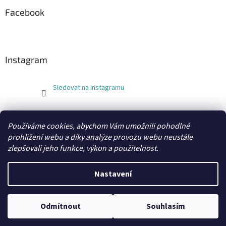
Facebook
Instagram
Sledovat na Instagramu
FLEXOBAL
KATRIN
Používáme cookies, abychom Vám umožnili pohodlné
prohlížení webu a díky analýze provozu webu neustále
zlepšovali jeho funkce, výkon a použitelnost.
Vytvořil Shoptet
Nastavení
Copyright 2026
xobaly.cz
. Všechna práva vyhrazena.
Odmítnout
Souhlasím
Grafický návrh a kódování vytvořil
BEOM.cz
.