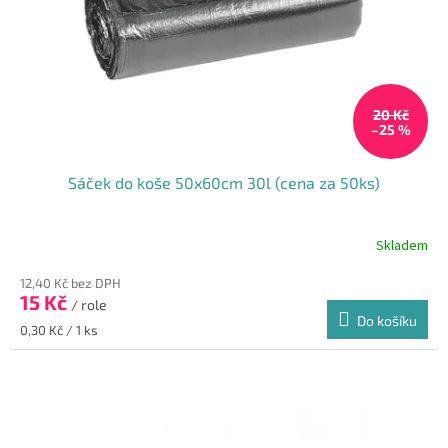
20 Kč
–25 %
Sáček do koše 50x60cm 30l (cena za 50ks)
Skladem
12,40 Kč bez DPH
15 Kč
/ role
Do košíku
Měrná
0,30 Kč / 1 ks
cena: