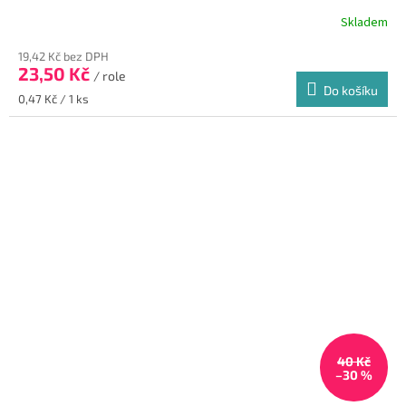
Skladem
Průměrné
hodnocení
19,42 Kč bez DPH
produktu
23,50 Kč
je
/ role
Do košíku
5,0
Měrná
0,47 Kč / 1 ks
z
cena:
5
hvězdiček.
40 Kč
–30 %