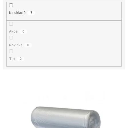
k
t
Na skladě
7
ů
Akce
0
Novinka
0
Tip
0
V
ý
p
i
s
p
r
o
d