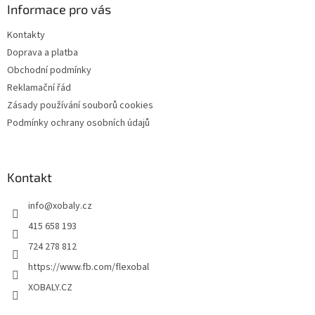
y
a
Informace pro vás
v
t
ý
Kontakty
í
p
Doprava a platba
i
s
Obchodní podmínky
u
Reklamační řád
Zásady používání souborů cookies
Podmínky ochrany osobních údajů
Kontakt
info
@
xobaly.cz
415 658 193
724 278 812
https://www.fb.com/flexobal
XOBALY.CZ