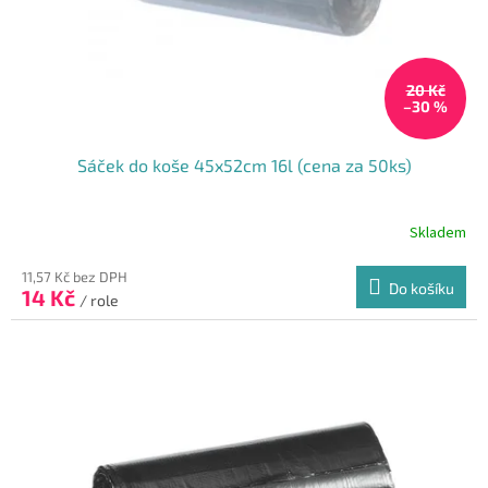
u
k
t
20 Kč
ů
–30 %
Sáček do koše 45x52cm 16l (cena za 50ks)
Skladem
11,57 Kč bez DPH
Do košíku
14 Kč
/ role