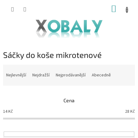
Přejít
NÁKUP
na
KOŠÍK
obsah
Sáčky do koše mikrotenové
Ř
a
Nejlevnější
Nejdražší
Nejprodávanější
Abecedně
z
e
n
Cena
í
p
14
Kč
28
Kč
r
o
d
u