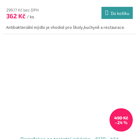
299,17 Kč bez DPH
Do košíku
362 Kč
/ ks
Antibakteriální mýdlo je vhodné pro školy,kuchyně a restaurace.
490 Kč
–24 %
Dezinfekce na toaletní prkénko - 6130 - bílá