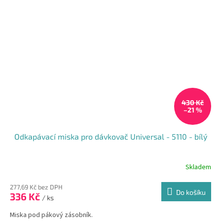
430 Kč
–21 %
Odkapávací miska pro dávkovač Universal - 5110 - bílý
Skladem
Průměrné
hodnocení
produktu
277,69 Kč bez DPH
Do košíku
336 Kč
je
/ ks
5,0
Miska pod pákový zásobník.
z