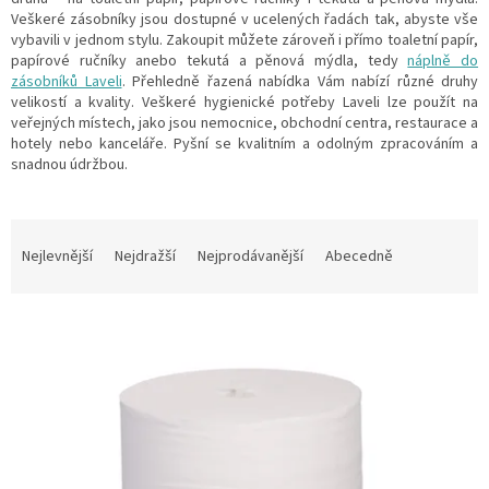
Veškeré zásobníky jsou dostupné v ucelených řadách tak, abyste vše
vybavili v jednom stylu. Zakoupit můžete zároveň i přímo toaletní papír,
papírové ručníky anebo tekutá a pěnová mýdla, tedy
náplně do
zásobníků Laveli
. Přehledně řazená nabídka Vám nabízí různé druhy
velikostí a kvality. Veškeré hygienické potřeby Laveli lze použít na
veřejných místech, jako jsou nemocnice, obchodní centra, restaurace a
hotely nebo kanceláře. Pyšní se kvalitním a odolným zpracováním a
snadnou údržbou.
Ř
a
Nejlevnější
Nejdražší
Nejprodávanější
Abecedně
z
e
V
n
ý
í
p
p
i
r
s
o
p
d
r
u