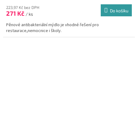
hodnocení
produktu
223,97 Kč bez DPH
Do košíku
271 Kč
je
/ ks
4,5
Pěnové antibakteriální mýdlo je vhodné řešení pro
z
restaurace,nemocnice i školy.
5
hvězdiček.