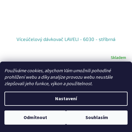
Víceúčelový dávkovač LAVELI - 6030 - stříbrná
Skladem
Průměrné
hodnocení
produktu
370,25 Kč bez DPH
Používáme cookies, abychom Vám umožnili pohodlné
Do košíku
448 Kč
je
/ ks
prohlížení webu a díky analýze provozu webu neustále
5,0
zlepšovali jeho funkce, výkon a použitelnost.
Víceúčelový dávkovač.
z
5
hvězdiček.
Nastavení
Odmítnout
Souhlasím