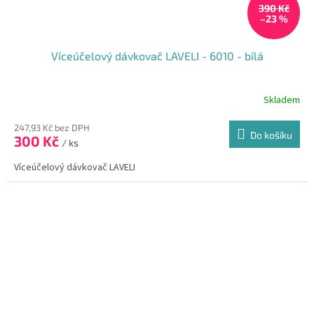
390 Kč
–23 %
Víceúčelový dávkovač LAVELI - 6010 - bílá
Skladem
Průměrné
hodnocení
produktu
247,93 Kč bez DPH
Do košíku
300 Kč
je
/ ks
5,0
Víceúčelový dávkovač LAVELI
z
5
hvězdiček.