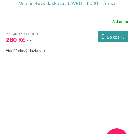
Víceúčelový dávkovač LAVELI - 6020 - černá
Skladem
Průměrné
hodnocení
produktu
231,40 Kč bez DPH
Do košíku
280 Kč
je
/ ks
5,0
Víceúčelový dávkovač.
z
5
hvězdiček.