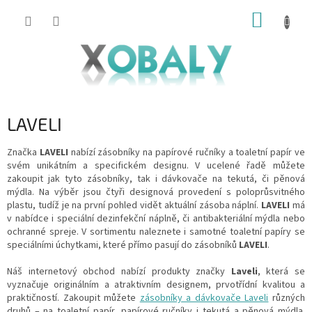
Přejít
NÁKUP
na
KOŠÍK
obsah
LAVELI
Značka
LAVELI
nabízí zásobníky na papírové ručníky a toaletní papír ve
svém unikátním a specifickém designu. V ucelené řadě můžete
zakoupit jak tyto zásobníky, tak i dávkovače na tekutá, či pěnová
mýdla. Na výběr jsou čtyři designová provedení s poloprůsvitného
plastu, tudíž je na první pohled vidět aktuální zásoba náplní.
LAVELI
má
v nabídce i speciální dezinfekční náplně, či antibakteriální mýdla nebo
ochranné spreje. V sortimentu naleznete i samotné toaletní papíry se
speciálními úchytkami, které přímo pasují do zásobníků
LAVELI
.
Náš internetový obchod nabízí produkty značky
Laveli
, která se
vyznačuje originálním a atraktivním designem, prvotřídní kvalitou a
praktičností. Zakoupit můžete
zásobníky a dávkovače Laveli
různých
druhů – na toaletní papír, papírové ručníky i tekutá a pěnová mýdla.