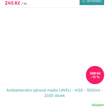
Do košíku
245 Kč
/ ks
320 Kč
–15 %
Antibakteriální pěnové mýdlo LAVELI - 4120 - 1000ml -
2500 dávek
Skladem
Průměrné