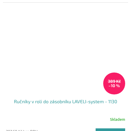
5
hvězdiček.
389 Kč
–10 %
Ručníky v roli do zásobníku LAVELI-system - 1130
Skladem