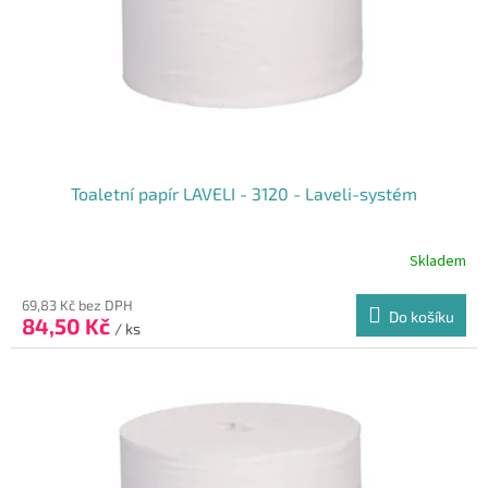
o
k
d
t
u
ů
k
t
ů
Toaletní papír LAVELI - 3120 - Laveli-systém
Skladem
69,83 Kč bez DPH
Do košíku
84,50 Kč
/ ks