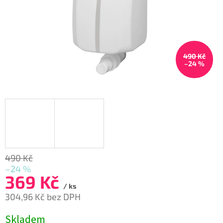
490 Kč
–24 %
490 Kč
–24 %
369 Kč
/ ks
304,96 Kč bez DPH
Měrná
Skladem
cena: