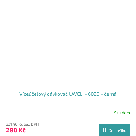
Víceúčelový dávkovač LAVELI - 6020 - černá
Skladem
Průměrné
hodnocení
231,40 Kč bez DPH
produktu
280 Kč
je
Do košíku