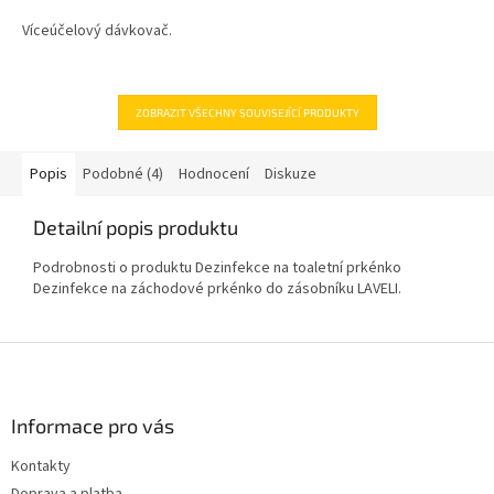
5,0
z
Víceúčelový dávkovač.
5
hvězdiček.
ZOBRAZIT VŠECHNY SOUVISEJÍCÍ PRODUKTY
Popis
Podobné (4)
Hodnocení
Diskuze
Detailní popis produktu
Podrobnosti o produktu Dezinfekce na toaletní prkénko
Dezinfekce na záchodové prkénko do zásobníku LAVELI.
Z
á
p
a
Informace pro vás
t
Kontakty
í