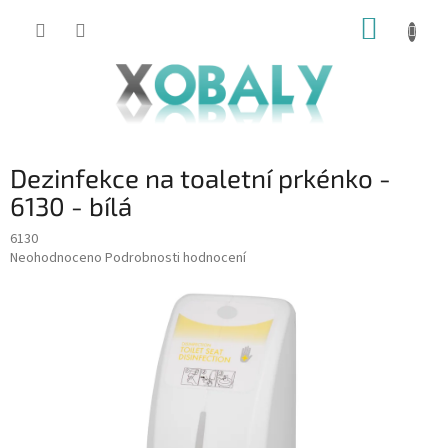
Přejít
NÁKUP
na
KOŠÍK
obsah
Dezinfekce na toaletní prkénko -
6130 - bílá
6130
Průměrné
Neohodnoceno
Podrobnosti hodnocení
hodnocení
produktu
je
0,0
z
5
hvězdiček.