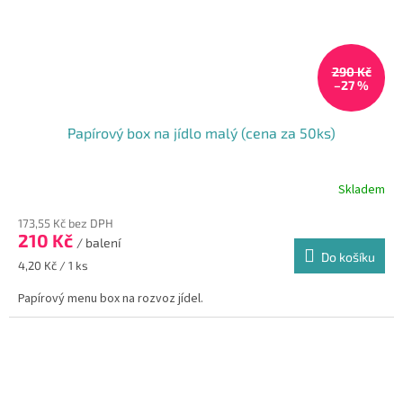
290 Kč
–27 %
Papírový box na jídlo malý (cena za 50ks)
Skladem
173,55 Kč bez DPH
210 Kč
/ balení
Do košíku
Měrná
4,20 Kč / 1 ks
cena:
Papírový menu box na rozvoz jídel.