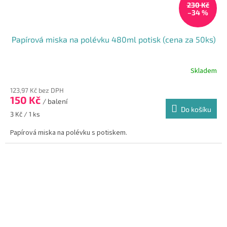
230 Kč
–34 %
Papírová miska na polévku 480ml potisk (cena za 50ks)
Skladem
123,97 Kč bez DPH
150 Kč
/ balení
Do košíku
Měrná
3 Kč / 1 ks
cena:
Papírová miska na polévku s potiskem.