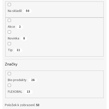
k
t
Na skladě
50
ů
Akce
2
Novinka
8
Tip
11
Značky
Bio produkty
26
FLEXOBAL
13
Položek k zobrazení:
53