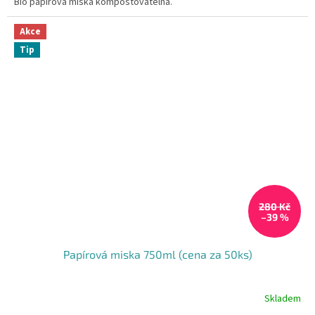
Bio papírová miska kompostovatelná.
Akce
Tip
280 Kč
–39 %
Papírová miska 750ml (cena za 50ks)
Skladem