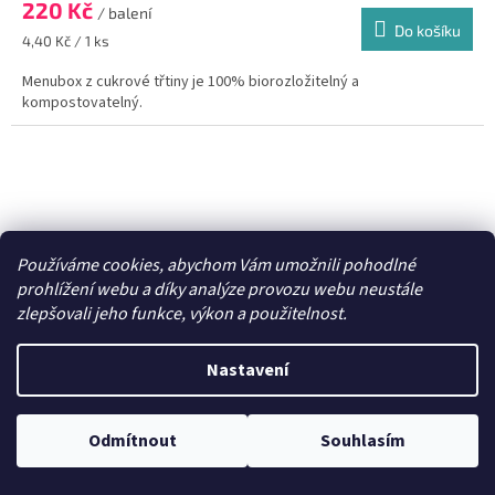
220 Kč
je
/ balení
Do košíku
5,0
Měrná
4,40 Kč / 1 ks
z
cena:
5
Menubox z cukrové třtiny je 100% biorozložitelný a
hvězdiček.
kompostovatelný.
Používáme cookies, abychom Vám umožnili pohodlné
prohlížení webu a díky analýze provozu webu neustále
zlepšovali jeho funkce, výkon a použitelnost.
Nastavení
290 Kč
Odmítnout
Souhlasím
–24 %