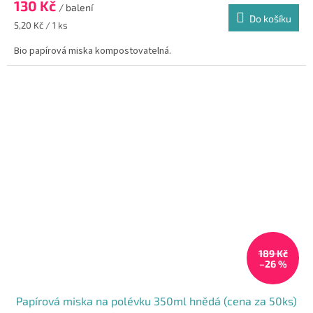
130 Kč
/ balení
Do košíku
Měrná
5,20 Kč / 1 ks
cena:
Bio papírová miska kompostovatelná.
189 Kč
–26 %
Papírová miska na polévku 350ml hnědá (cena za 50ks)