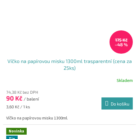
175 Kč
–48 %
Víčko na papírovou misku 1300ml trasparentní (cena za
25ks)
Skladem
74,38 Kč bez DPH
90 Kč
/ balení
Do košíku
Měrná
3,60 Kč / 1 ks
cena:
Víčko na papírovou misku 1300ml.
Novinka