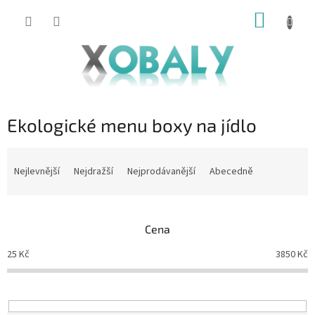
Přejít
NÁKUP
na
KOŠÍK
obsah
Ekologické menu boxy na jídlo
Ř
a
Nejlevnější
Nejdražší
Nejprodávanější
Abecedně
z
e
n
Cena
í
p
25
Kč
3850
Kč
r
o
d
u