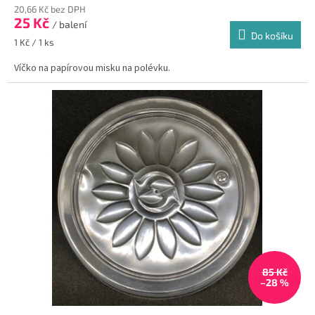
20,66 Kč bez DPH
25 Kč
/ balení
Do košíku
Měrná
1 Kč / 1 ks
cena:
Víčko na papírovou misku na polévku.
85 Kč
–28 %