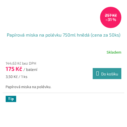
257 Kč
–31 %
Papírová miska na polévku 750ml hnědá (cena za 50ks)
Skladem
144,63 Kč bez DPH
175 Kč
/ balení
Do košíku
Měrná
3,50 Kč / 1 ks
cena:
Papírová miska na polévku.
Tip