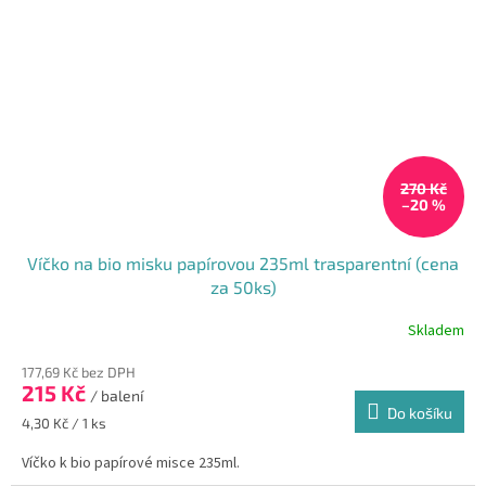
270 Kč
–20 %
Víčko na bio misku papírovou 235ml trasparentní (cena
za 50ks)
Skladem
177,69 Kč bez DPH
215 Kč
/ balení
Do košíku
Měrná
4,30 Kč / 1 ks
cena:
Víčko k bio papírové misce 235ml.