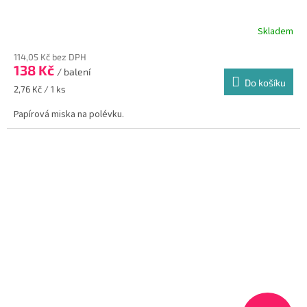
Skladem
114,05 Kč bez DPH
138 Kč
/ balení
Do košíku
Měrná
2,76 Kč / 1 ks
cena:
Papírová miska na polévku.