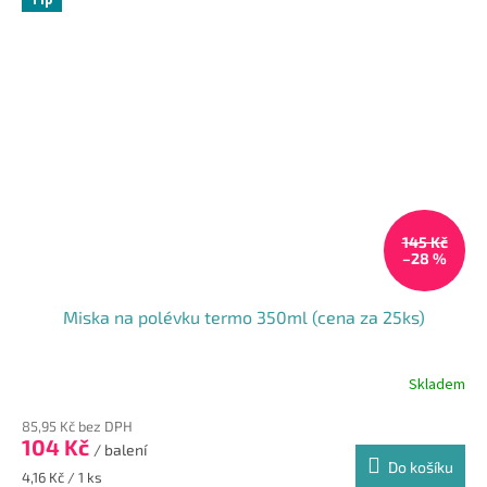
Tip
145 Kč
–28 %
Miska na polévku termo 350ml (cena za 25ks)
Skladem
85,95 Kč bez DPH
104 Kč
/ balení
Do košíku
Měrná
4,16 Kč / 1 ks