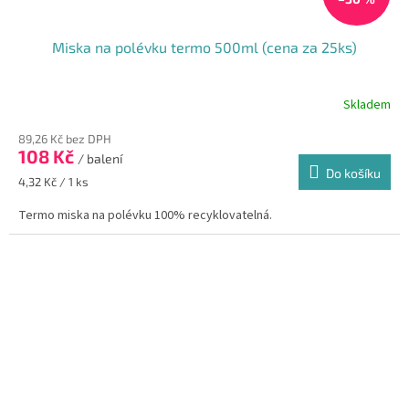
Miska na polévku termo 500ml (cena za 25ks)
Skladem
Průměrné
hodnocení
89,26 Kč bez DPH
produktu
108 Kč
je
/ balení
Do košíku
5,0
Měrná
4,32 Kč / 1 ks
z
cena:
5
Termo miska na polévku 100% recyklovatelná.
hvězdiček.