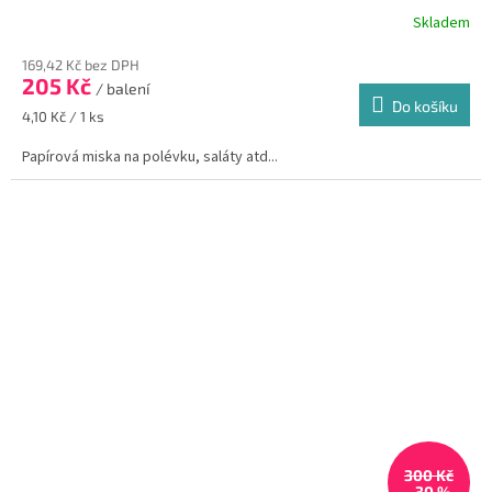
Skladem
Průměrné
hodnocení
169,42 Kč bez DPH
produktu
205 Kč
je
/ balení
Do košíku
5,0
Měrná
4,10 Kč / 1 ks
z
cena:
5
Papírová miska na polévku, saláty atd...
hvězdiček.
300 Kč
–30 %