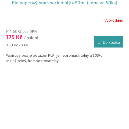
Bio papírový box snack malý 450ml (cena za 50ks)
Vyprodáno
144,63 Kč bez DPH
175 Kč
/ balení
Do košíku
Měrná
3,50 Kč / 1 ks
cena:
Papírový box je potažen PLA, je nepromastitelný a 100%
rozložitelný, kompostovatelný.