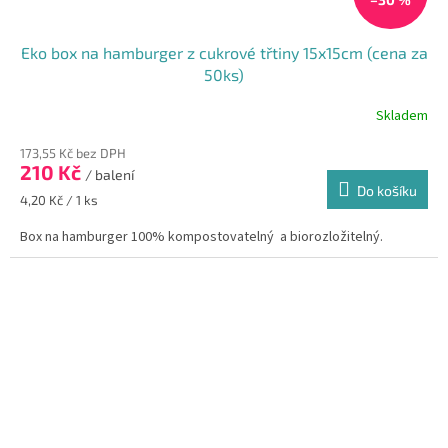
Eko box na hamburger z cukrové třtiny 15x15cm (cena za
50ks)
Skladem
173,55 Kč bez DPH
210 Kč
/ balení
Do košíku
Měrná
4,20 Kč / 1 ks
cena:
Box na hamburger 100% kompostovatelný a biorozložitelný.