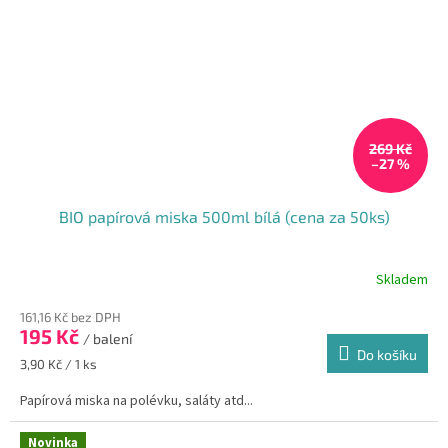
269 Kč
–27 %
BIO papírová miska 500ml bílá (cena za 50ks)
Skladem
161,16 Kč bez DPH
195 Kč
/ balení
Do košíku
Měrná
3,90 Kč / 1 ks
cena:
Papírová miska na polévku, saláty atd...
Novinka