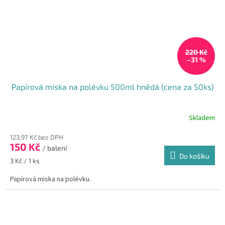
220 Kč
–31 %
Papírová miska na polévku 500ml hnědá (cena za 50ks)
Skladem
123,97 Kč bez DPH
150 Kč
/ balení
Do košíku
Měrná
3 Kč / 1 ks
cena:
Papírová miska na polévku.