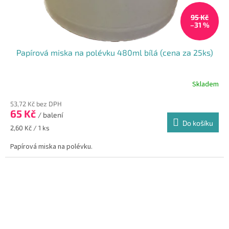
95 Kč
–31 %
Papírová miska na polévku 480ml bílá (cena za 25ks)
Skladem
53,72 Kč bez DPH
65 Kč
/ balení
Do košíku
Měrná
2,60 Kč / 1 ks
cena:
Papírová miska na polévku.