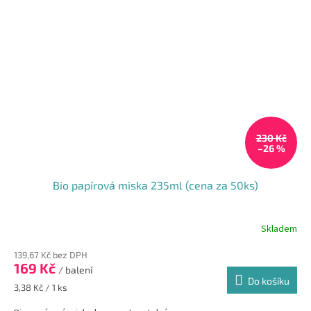
230 Kč
–26 %
Bio papírová miska 235ml (cena za 50ks)
Skladem
139,67 Kč bez DPH
169 Kč
/ balení
Do košíku
Měrná
3,38 Kč / 1 ks
cena: