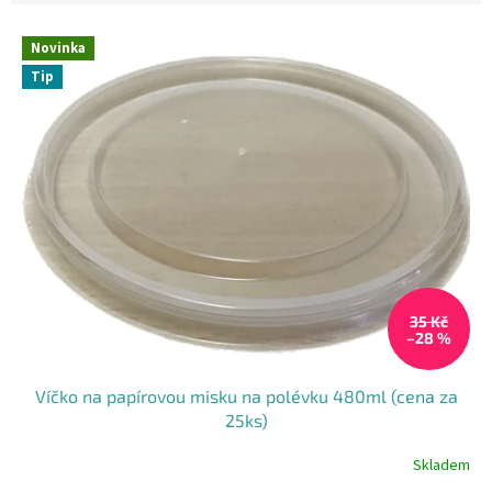
V
Novinka
ý
Tip
p
i
s
p
r
o
d
u
k
t
35 Kč
ů
–28 %
Víčko na papírovou misku na polévku 480ml (cena za
25ks)
Skladem