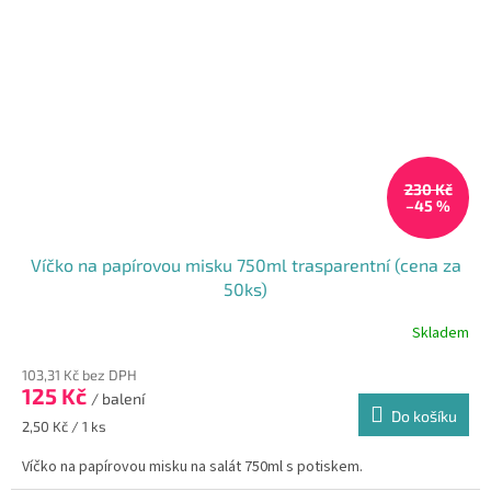
230 Kč
–45 %
Víčko na papírovou misku 750ml trasparentní (cena za
50ks)
Skladem
103,31 Kč bez DPH
125 Kč
/ balení
Do košíku
Měrná
2,50 Kč / 1 ks
cena:
Víčko na papírovou misku na salát 750ml s potiskem.