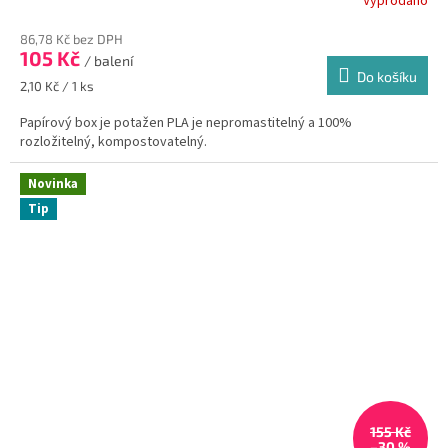
Vyprodáno
86,78 Kč bez DPH
105 Kč
/ balení
Do košíku
Měrná
2,10 Kč / 1 ks
cena:
Papírový box je potažen PLA je nepromastitelný a 100%
rozložitelný, kompostovatelný.
Novinka
Tip
155 Kč
–30 %