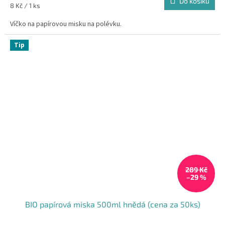
Do košíku
Měrná
8 Kč / 1 ks
cena:
Víčko na papírovou misku na polévku.
Tip
289 Kč
–29 %
BIO papírová miska 500ml hnědá (cena za 50ks)