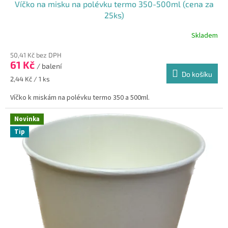
Víčko na misku na polévku termo 350-500ml (cena za
25ks)
Skladem
50,41 Kč bez DPH
61 Kč
/ balení
Do košíku
Měrná
2,44 Kč / 1 ks
cena:
Víčko k miskám na polévku termo 350 a 500ml.
Novinka
Tip