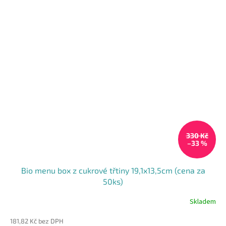
330 Kč
–33 %
Bio menu box z cukrové třtiny 19,1x13,5cm (cena za
50ks)
Skladem
Průměrné
hodnocení
181,82 Kč bez DPH
produktu