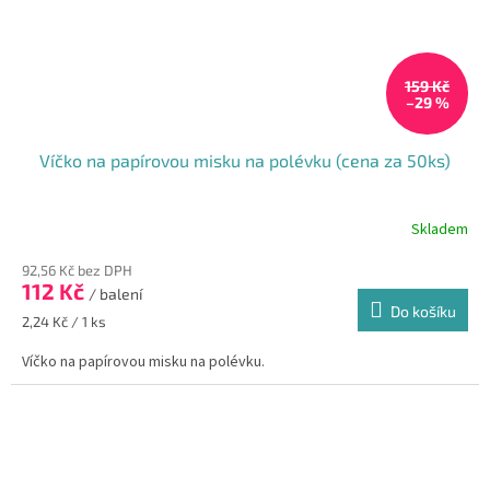
159 Kč
–29 %
Víčko na papírovou misku na polévku (cena za 50ks)
Skladem
92,56 Kč bez DPH
112 Kč
/ balení
Do košíku
Měrná
2,24 Kč / 1 ks
cena:
Víčko na papírovou misku na polévku.