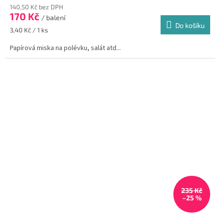
140,50 Kč bez DPH
170 Kč
/ balení
Do košíku
Měrná
3,40 Kč / 1 ks
cena:
Papírová miska na polévku, salát atd...
235 Kč
–25 %