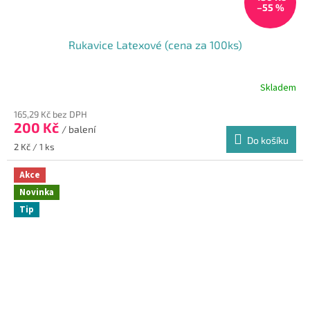
–55 %
Rukavice Latexové (cena za 100ks)
Skladem
Průměrné
hodnocení
165,29 Kč bez DPH
produktu
200 Kč
je
/ balení
Do košíku
4,0
Měrná
2 Kč / 1 ks
z
cena:
5
Akce
hvězdiček.
Novinka
Tip