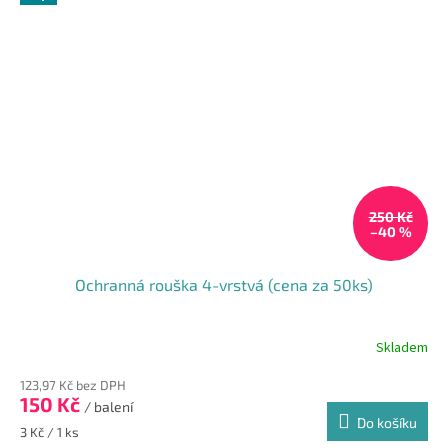
250 Kč
–40 %
Ochranná rouška 4-vrstvá (cena za 50ks)
Skladem
Průměrné
hodnocení
123,97 Kč bez DPH
produktu
150 Kč
je
/ balení
Do košíku
5,0
Měrná
3 Kč / 1 ks
z