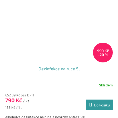
990 Kč
–20 %
Dezinfekce na ruce 5l
Skladem
652,89 Kč bez DPH
790 Kč
/ ks
Do košíku
Měrná
158 Kč / 1 l
cena:
Alkoholvá dezinfekce na ruce a povrchy Anti-COVID