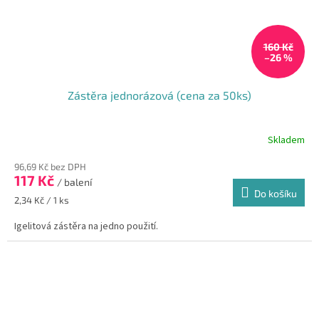
160 Kč
–26 %
Zástěra jednorázová (cena za 50ks)
Skladem
Průměrné
hodnocení
96,69 Kč bez DPH
produktu
117 Kč
je
/ balení
Do košíku
5,0
Měrná
2,34 Kč / 1 ks
z
cena:
5
Igelitová zástěra na jedno použití.
hvězdiček.