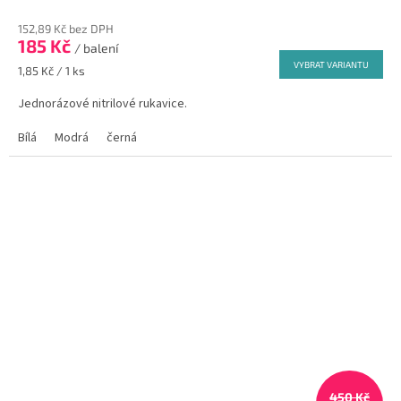
hodnocení
152,89 Kč bez DPH
produktu
185 Kč
je
/ balení
5,0
VYBRAT VARIANTU
Měrná
1,85 Kč / 1 ks
z
cena:
5
Jednorázové nitrilové rukavice.
hvězdiček.
Bílá
Modrá
černá
450 Kč