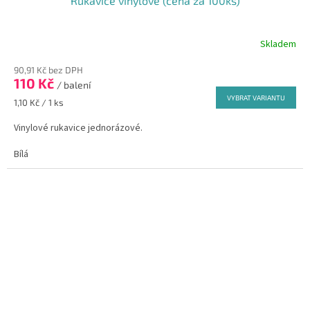
Rukavice vinylové (cena za 100ks)
Skladem
Průměrné
hodnocení
90,91 Kč bez DPH
produktu
110 Kč
je
/ balení
5,0
VYBRAT VARIANTU
Měrná
1,10 Kč / 1 ks
z
cena:
5
Vinylové rukavice jednorázové.
hvězdiček.
Bílá