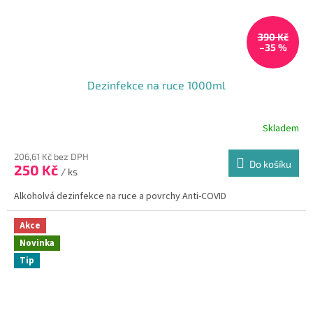
390 Kč
–35 %
Dezinfekce na ruce 1000ml
Skladem
Průměrné
hodnocení
produktu
206,61 Kč bez DPH
Do košíku
250 Kč
je
/ ks
5,0
Alkoholvá dezinfekce na ruce a povrchy Anti-COVID
z
5
hvězdiček.
Akce
Novinka
Tip