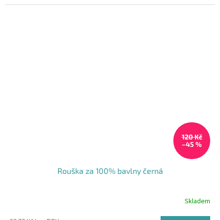
hvězdiček.
120 Kč
–45 %
Rouška za 100% bavlny černá
Skladem