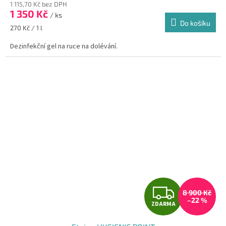
1 115,70 Kč bez DPH
1 350 Kč
/ ks
Do košíku
Měrná
270 Kč / 1 l
cena:
Dezinfekční gel na ruce na dolévání.
Z
8 900 Kč
–22 %
ZDARMA
D