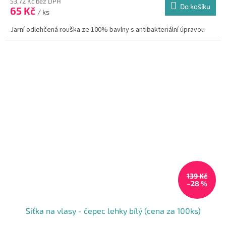
53,72 Kč bez DPH
Do košíku
65 Kč
/ ks
Jarní odlehčená rouška ze 100% bavlny s antibakteriální úpravou
139 Kč
–28 %
Síťka na vlasy - čepec lehky bílý (cena za 100ks)