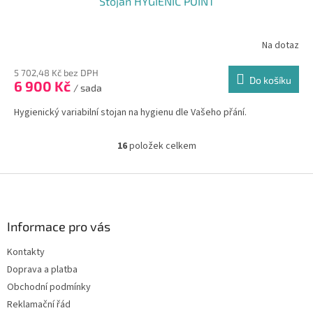
Stojan HYGIENIC POINT
A
R
Na dotaz
M
5 702,48 Kč bez DPH
Do košíku
6 900 Kč
/ sada
A
Hygienický variabilní stojan na hygienu dle Vašeho přání.
16
položek celkem
O
v
l
Z
á
á
d
p
a
a
Informace pro vás
c
t
í
Kontakty
í
p
Doprava a platba
r
v
Obchodní podmínky
k
Reklamační řád
y