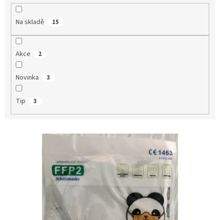
k
t
Na skladě
15
ů
Akce
2
Novinka
3
Tip
3
V
ý
p
i
s
p
r
o
d