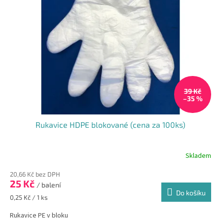
39 Kč
–35 %
Rukavice HDPE blokované (cena za 100ks)
Skladem
Průměrné
hodnocení
20,66 Kč bez DPH
produktu
25 Kč
je
/ balení
Do košíku
5,0
Měrná
0,25 Kč / 1 ks
z
cena:
5
Rukavice PE v bloku