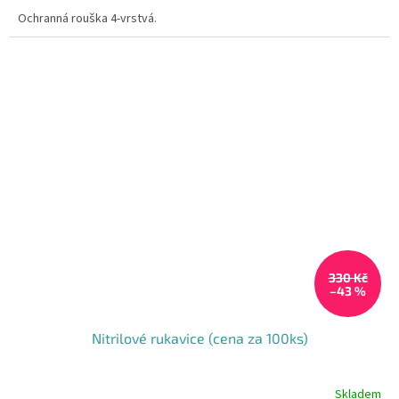
cena:
5
Ochranná rouška 4-vrstvá.
hvězdiček.
330 Kč
–43 %
Nitrilové rukavice (cena za 100ks)
Skladem
Průměrné