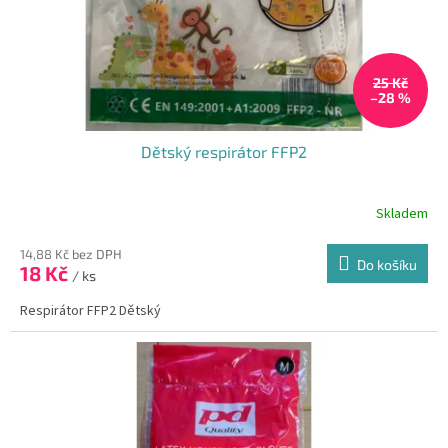
u
k
t
25 Kč
ů
–28 %
Dětský respirátor FFP2
Skladem
14,88 Kč bez DPH
Do košíku
18 Kč
/ ks
Respirátor FFP2 Dětský