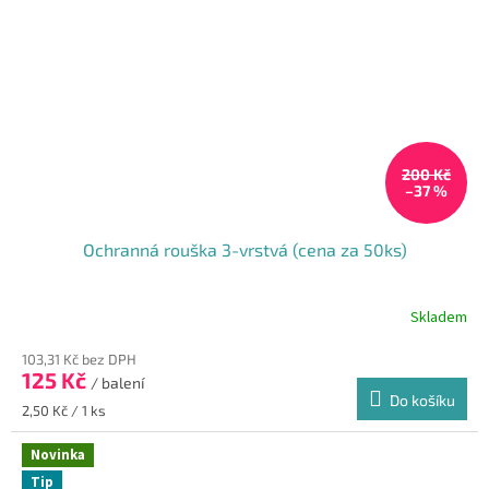
200 Kč
–37 %
Ochranná rouška 3-vrstvá (cena za 50ks)
Skladem
Průměrné
hodnocení
103,31 Kč bez DPH
produktu
125 Kč
je
/ balení
Do košíku
5,0
Měrná
2,50 Kč / 1 ks
z
cena:
5
Novinka
hvězdiček.
Tip