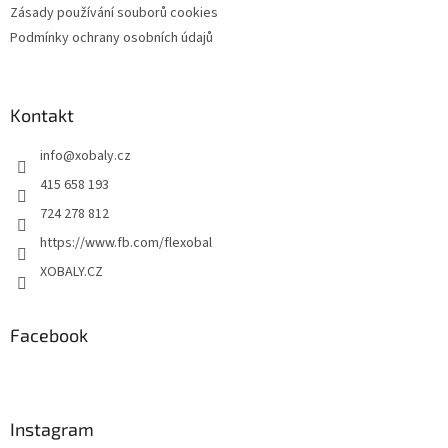
Zásady používání souborů cookies
v
ý
Podmínky ochrany osobních údajů
p
i
s
u
Kontakt
info
@
xobaly.cz
415 658 193
724 278 812
https://www.fb.com/flexobal
XOBALY.CZ
Facebook
Instagram