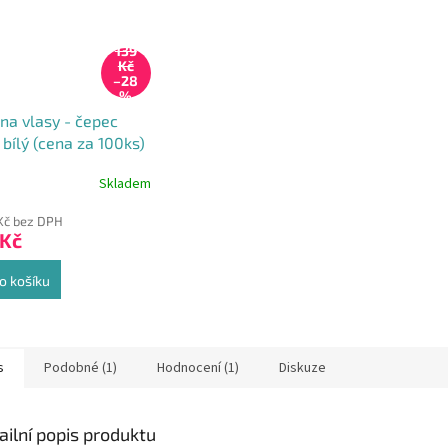
139
Kč
–28
%
 na vlasy - čepec
 bílý (cena za 100ks)
Skladem
Kč bez DPH
 Kč
o košíku
s
Podobné (1)
Hodnocení (1)
Diskuze
ailní popis produktu