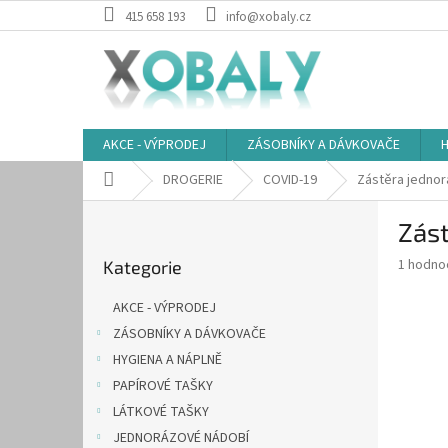
Přejít
415 658 193
info@xobaly.cz
na
obsah
AKCE - VÝPRODEJ
ZÁSOBNÍKY A DÁVKOVAČE
H
Domů
DROGERIE
COVID-19
Zástěra jednor
P
Zást
o
Přeskočit
s
Průměr
1 hodno
Kategorie
kategorie
t
hodnoce
r
produkt
AKCE - VÝPRODEJ
a
je
ZÁSOBNÍKY A DÁVKOVAČE
5,0
n
z
HYGIENA A NÁPLNĚ
n
5
í
PAPÍROVÉ TAŠKY
hvězdič
p
LÁTKOVÉ TAŠKY
a
JEDNORÁZOVÉ NÁDOBÍ