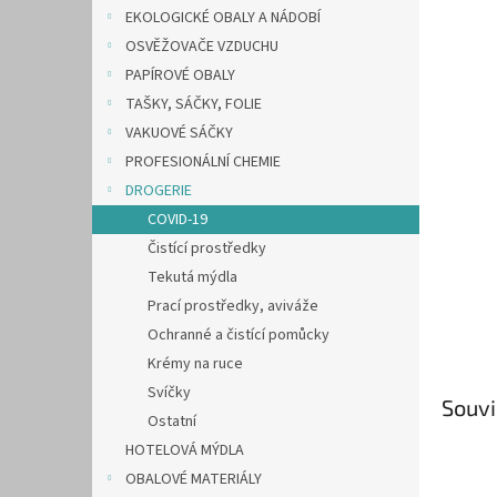
n
EKOLOGICKÉ OBALY A NÁDOBÍ
e
OSVĚŽOVAČE VZDUCHU
l
PAPÍROVÉ OBALY
TAŠKY, SÁČKY, FOLIE
VAKUOVÉ SÁČKY
PROFESIONÁLNÍ CHEMIE
DROGERIE
COVID-19
Čistící prostředky
Tekutá mýdla
Prací prostředky, aviváže
Ochranné a čistící pomůcky
Krémy na ruce
Svíčky
Souvi
Ostatní
HOTELOVÁ MÝDLA
OBALOVÉ MATERIÁLY