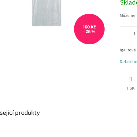
Skla
Můžeme d
160 Kč
–26 %
Igelitová
Detailní 
TISK
sející produkty