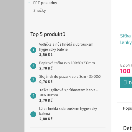
EET pokladny
Značky
Top 5 produktů
Síťka
lehky
Vidlička a nůž hnědá s ubrouskem
hygienicky balené
3,50 Kč
Papírová taška eko 180x80x230mm
82,64 
2,70 Kč
100
Stojánek do pizza krabic 3cm - 35.0050
0,76 Kč
D
Taška igelitová s průhmatem barva -
200x300mm
1,70 Kč
Popi
Lžíce hnědá s ubrouskem hygienicky
balená
2,80 Kč
Det