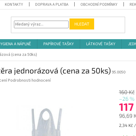
KONTAKTY
DOPRAVA A PLATBA
OBCHODNÍ PODMÍNKY
REK
HLEDAT
YGIENA A NÁPLNĚ
PAPÍROVÉ TAŠKY
LÁTKOVÉ TAŠKY
JED
ázová (cena za 50ks)
ěra jednorázová (cena za 50ks)
95.0050
né
cení
Podrobnosti hodnocení
ní
u
160 Kč
–26 %
117
96,69 
ek.
Měrná
2,34 Kč /
cena: