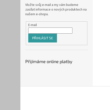
Vložte svůj e-mail a my vám budeme
zasílat informace o nových produktech na
našem e-shopu.
E-mail
PŘIHLÁSIT SE
Přijímáme online platby
Z
á
p
a