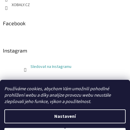
XOBALY.CZ
Facebook
Instagram
Sledovat na Instagramu
FLEXOBAL
KATRIN
Používáme cookies, abychom Vám umožnili pohodlné
prohlížení webu a díky analýze provozu webu neustále
zlepšovali jeho funkce, výkon a použitelnost.
Vytvořil Shoptet
Nastavení
Copyright 2026
xobaly.cz
. Všechna práva vyhrazena.