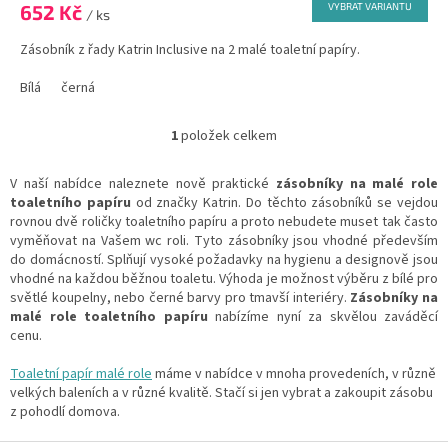
652 Kč
VYBRAT VARIANTU
je
/ ks
5,0
Zásobník z řady Katrin Inclusive na 2 malé toaletní papíry.
z
5
Bílá
černá
hvězdiček.
1
položek celkem
O
v
l
V naší nabídce naleznete nově praktické
zásobníky na malé role
á
toaletního papíru
od značky Katrin. Do těchto zásobníků se vejdou
d
rovnou dvě roličky toaletního papíru a proto nebudete muset tak často
a
vyměňovat na Vašem wc roli. Tyto zásobníky jsou vhodné především
c
do domácností. Splňují vysoké požadavky na hygienu a designově jsou
í
vhodné na každou běžnou toaletu. Výhoda je možnost výběru z bílé pro
p
světlé koupelny, nebo černé barvy pro tmavší interiéry.
Zásobníky na
r
malé role toaletního papíru
nabízíme nyní za skvělou zaváděcí
v
cenu.
k
y
Toaletní papír malé role
máme v nabídce v mnoha provedeních, v různě
v
velkých baleních a v různé kvalitě. Stačí si jen vybrat a zakoupit zásobu
ý
z pohodlí domova.
p