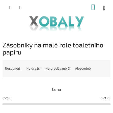
Přejít
NÁKUP
na
KOŠÍK
obsah
Zásobníky na malé role toaletního
papíru
Ř
a
Nejlevnější
Nejdražší
Nejprodávanější
Abecedně
z
e
n
Cena
í
p
652
Kč
653
Kč
r
o
d