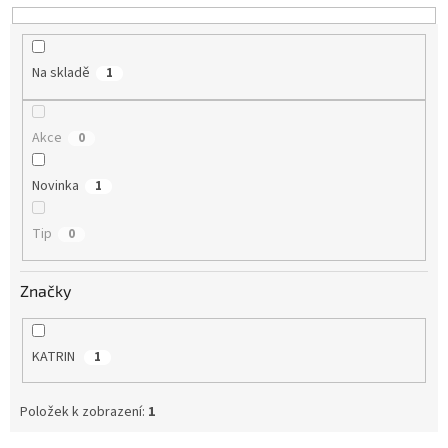
u
k
t
Na skladě
1
ů
Akce
0
Novinka
1
Tip
0
Značky
KATRIN
1
Položek k zobrazení:
1