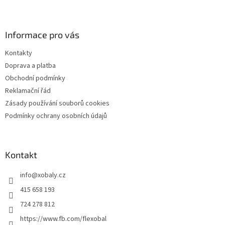
i
Z
s
á
u
p
a
Informace pro vás
t
Kontakty
í
Doprava a platba
Obchodní podmínky
Reklamační řád
Zásady používání souborů cookies
Podmínky ochrany osobních údajů
Kontakt
info
@
xobaly.cz
415 658 193
724 278 812
https://www.fb.com/flexobal