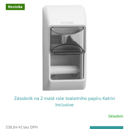
V
Novinka
ý
p
i
s
p
r
o
d
u
k
t
ů
Zásobník na 2 malé role toaletního papíru Katrin
Inclusive
Skladem
Průměrné
hodnocení
538,84 Kč bez DPH
produktu