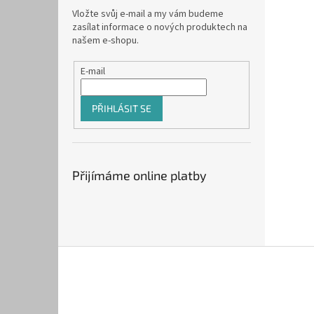
Vložte svůj e-mail a my vám budeme
zasílat informace o nových produktech na
našem e-shopu.
E-mail
PŘIHLÁSIT SE
Přijímáme online platby
Z
á
p
a