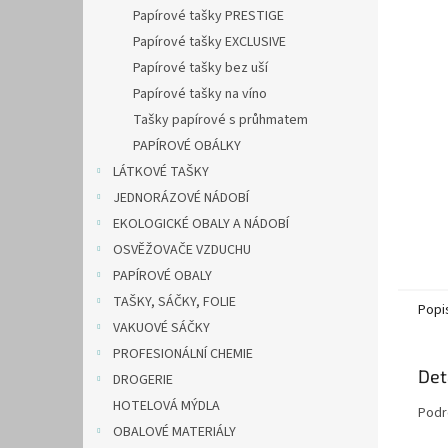
n
Papírové tašky PRESTIGE
e
Papírové tašky EXCLUSIVE
l
Papírové tašky bez uší
Papírové tašky na víno
Tašky papírové s průhmatem
PAPÍROVÉ OBÁLKY
LÁTKOVÉ TAŠKY
JEDNORÁZOVÉ NÁDOBÍ
EKOLOGICKÉ OBALY A NÁDOBÍ
OSVĚŽOVAČE VZDUCHU
PAPÍROVÉ OBALY
TAŠKY, SÁČKY, FOLIE
Popi
VAKUOVÉ SÁČKY
PROFESIONÁLNÍ CHEMIE
Det
DROGERIE
HOTELOVÁ MÝDLA
Podr
OBALOVÉ MATERIÁLY