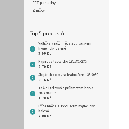
EET pokladny
Značky
Top 5 produktů
Vidlička a nůž hnědá s ubrouskem
hygienicky balené
3,50 Kč
Papírová taška eko 180x80x230mm
2,70 Kč
Stojánek do pizza krabic 3cm - 35.0050
0,76 Kč
Taška igelitová s průhmatem barva -
200x300mm
1,70 Kč
Lžíce hnědá s ubrouskem hygienicky
balená
2,80 Kč