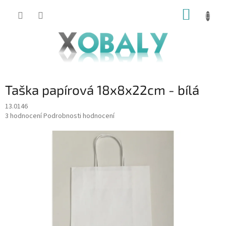
Přejít
NÁKUP
na
KOŠÍK
obsah
Taška papírová 18x8x22cm - bílá
13.0146
Průměrné
3 hodnocení
Podrobnosti hodnocení
hodnocení
produktu
je
5,0
z
5
hvězdiček.