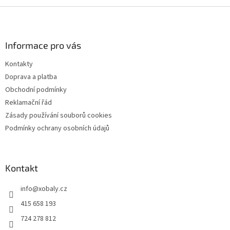
Z
á
p
a
Informace pro vás
t
Kontakty
í
Doprava a platba
Obchodní podmínky
Reklamační řád
Zásady používání souborů cookies
Podmínky ochrany osobních údajů
Kontakt
info
@
xobaly.cz
415 658 193
724 278 812