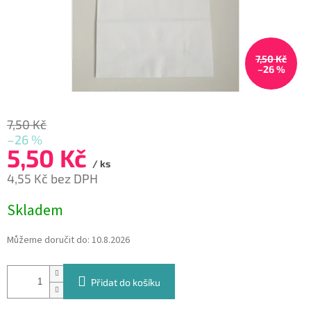
7,50 Kč
–26 %
7,50 Kč
–26 %
5,50 Kč
/ ks
4,55 Kč bez DPH
Měrná
Skladem
cena:
Můžeme doručit do:
10.8.2026
Přidat do košíku