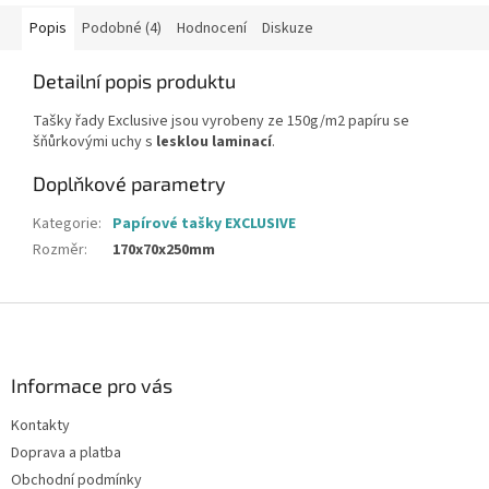
Popis
Podobné (4)
Hodnocení
Diskuze
Detailní popis produktu
Tašky řady Exclusive jsou vyrobeny ze 150g/m2 papíru se
šňůrkovými uchy s
lesklou laminací
.
Doplňkové parametry
Kategorie
:
Papírové tašky EXCLUSIVE
Rozměr
:
170x70x250mm
Z
á
p
a
Informace pro vás
t
Kontakty
í
Doprava a platba
Obchodní podmínky