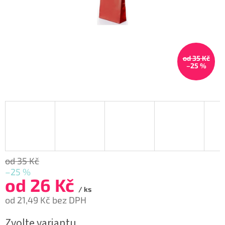
od 35 Kč
–25 %
od 35 Kč
–25 %
od
26 Kč
/ ks
od
21,49 Kč
bez DPH
Měrná
Zvolte variantu
cena: