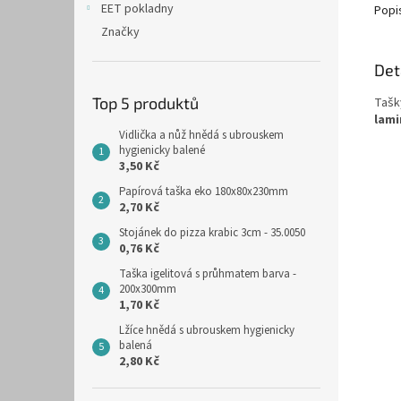
EET pokladny
Popi
Značky
Det
Top 5 produktů
Tašk
lami
Vidlička a nůž hnědá s ubrouskem
hygienicky balené
3,50 Kč
Papírová taška eko 180x80x230mm
2,70 Kč
Stojánek do pizza krabic 3cm - 35.0050
0,76 Kč
Taška igelitová s průhmatem barva -
200x300mm
1,70 Kč
Lžíce hnědá s ubrouskem hygienicky
balená
2,80 Kč