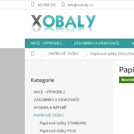
Přejít
415 658 193
info@xobaly.cz
na
obsah
AKCE - VÝPRODEJ
ZÁSOBNÍKY A DÁVKOVAČE
H
Domů
PAPÍROVÉ TAŠKY
Papírové tašky EXCLUSI
P
Pap
o
Přeskočit
s
Kategorie
kategorie
Novin
t
r
AKCE - VÝPRODEJ
a
ZÁSOBNÍKY A DÁVKOVAČE
n
HYGIENA A NÁPLNĚ
n
í
PAPÍROVÉ TAŠKY
p
Papírové tašky STANDARD
a
Papírové tašky PLUS