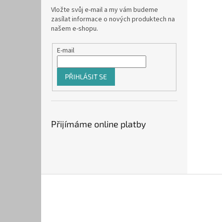
Vložte svůj e-mail a my vám budeme
zasílat informace o nových produktech na
našem e-shopu.
E-mail
PŘIHLÁSIT SE
Přijímáme online platby
Z
á
p
a