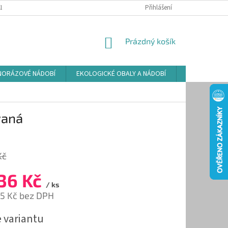
LAMAČNÍ ŘÁD
ZÁSADY POUŽÍVÁNÍ SOUBORŮ COOKIES
Přihlášení
PODMÍNKY O
NÁKUPNÍ
Prázdný košík
KOŠÍK
NORÁZOVÉ NÁDOBÍ
EKOLOGICKÉ OBALY A NÁDOBÍ
OSVĚŽOVAČE
vaná
Kč
36 Kč
/ ks
75 Kč
bez DPH
e variantu