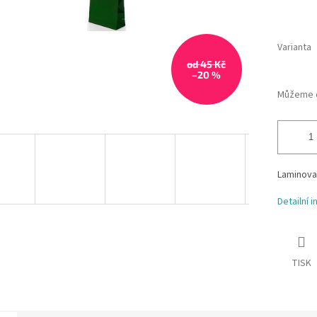
Varianta
od 45 Kč
–20 %
Můžeme d
Laminova
Detailní 
TISK