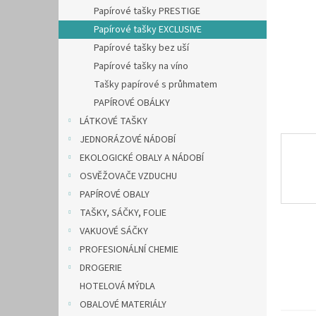
n
Papírové tašky PRESTIGE
e
Papírové tašky EXCLUSIVE
l
Papírové tašky bez uší
Papírové tašky na víno
Tašky papírové s průhmatem
PAPÍROVÉ OBÁLKY
LÁTKOVÉ TAŠKY
JEDNORÁZOVÉ NÁDOBÍ
EKOLOGICKÉ OBALY A NÁDOBÍ
OSVĚŽOVAČE VZDUCHU
PAPÍROVÉ OBALY
TAŠKY, SÁČKY, FOLIE
VAKUOVÉ SÁČKY
PROFESIONÁLNÍ CHEMIE
DROGERIE
HOTELOVÁ MÝDLA
OBALOVÉ MATERIÁLY