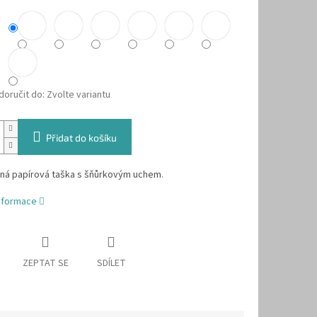
oručit do:
Zvolte variantu
Přidat do košíku
ná papírová taška s šňůrkovým uchem.
informace
ZEPTAT SE
SDÍLET