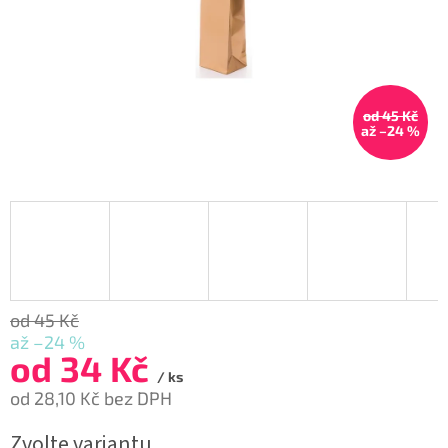
od 45 Kč
až –24 %
od 45 Kč
až –24 %
od
34 Kč
/ ks
od
28,10 Kč
bez DPH
Měrná
Zvolte variantu
cena: