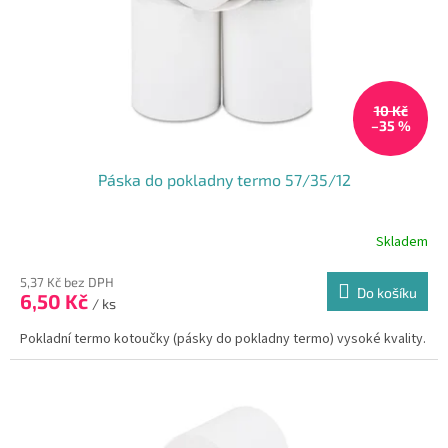
o
d
u
k
t
10 Kč
ů
–35 %
Páska do pokladny termo 57/35/12
Skladem
Průměrné
hodnocení
produktu
5,37 Kč bez DPH
Do košíku
6,50 Kč
je
/ ks
5,0
Pokladní termo kotoučky (pásky do pokladny termo) vysoké kvality.
z
5
hvězdiček.