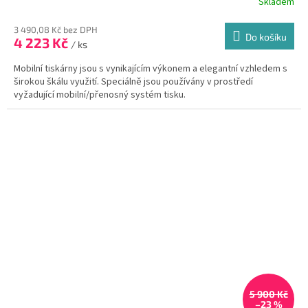
Skladem
3 490,08 Kč bez DPH
Do košíku
4 223 Kč
/ ks
Mobilní tiskárny jsou s vynikajícím výkonem a elegantní vzhledem s
širokou škálu využití. Speciálně jsou používány v prostředí
vyžadující mobilní/přenosný systém tisku.
5 900 Kč
–23 %