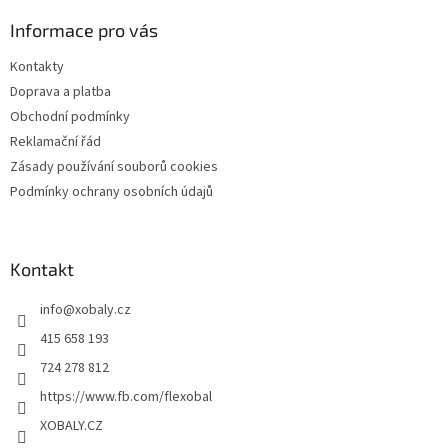
p
a
a
Informace pro vás
c
t
í
Kontakty
í
p
Doprava a platba
r
v
Obchodní podmínky
k
Reklamační řád
y
Zásady používání souborů cookies
v
ý
Podmínky ochrany osobních údajů
p
i
s
u
Kontakt
info
@
xobaly.cz
415 658 193
724 278 812
https://www.fb.com/flexobal
XOBALY.CZ