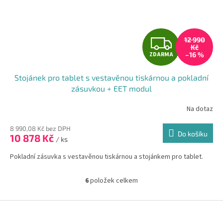
Z
12 990
Kč
ZDARMA
–16 %
D
Stojánek pro tablet s vestavěnou tiskárnou a pokladní
A
zásuvkou + EET modul
R
Na dotaz
M
8 990,08 Kč bez DPH
Do košíku
10 878 Kč
/ ks
A
Pokladní zásuvka s vestavěnou tiskárnou a stojánkem pro tablet.
6
položek celkem
O
v
l
Z
á
á
d