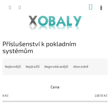
Přejít
NÁKUP
na
KOŠÍK
obsah
Příslušenství k pokladním
systémům
Ř
a
Nejlevnější
Nejdražší
Nejprodávanější
Abecedně
z
e
n
Cena
í
p
6
Kč
10878
Kč
r
o
d