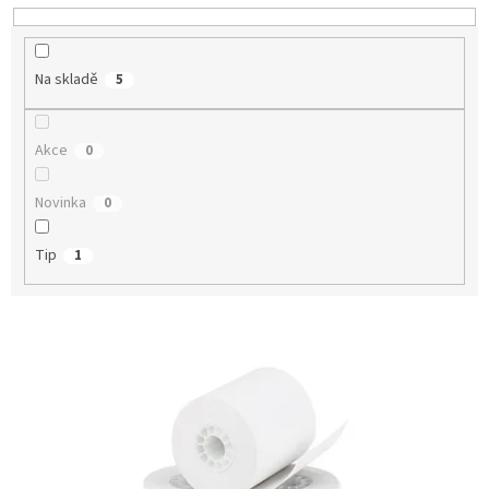
u
k
t
Na skladě
5
ů
Akce
0
Novinka
0
Tip
1
V
ý
p
i
s
p
r