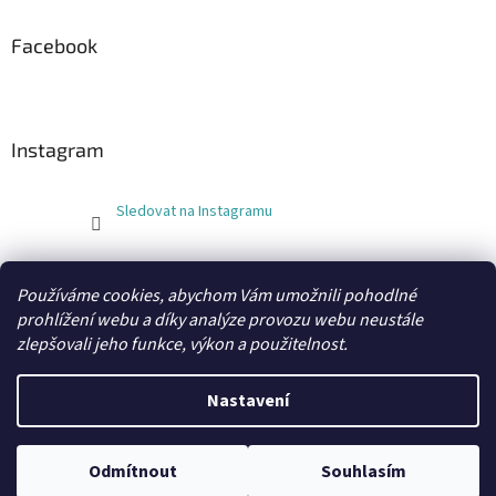
Facebook
Instagram
Sledovat na Instagramu
FLEXOBAL
KATRIN
Používáme cookies, abychom Vám umožnili pohodlné
prohlížení webu a díky analýze provozu webu neustále
zlepšovali jeho funkce, výkon a použitelnost.
Vytvořil Shoptet
Nastavení
Copyright 2026
xobaly.cz
. Všechna práva vyhrazena.
Odmítnout
Souhlasím
Grafický návrh a kódování vytvořil
BEOM.cz
.