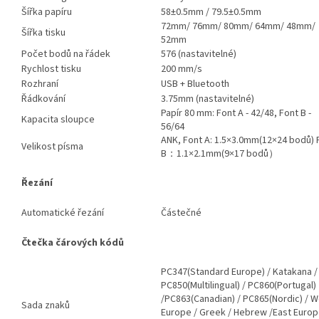
Šířka papíru
58±0.5mm / 79.5±0.5mm
72mm/ 76mm/ 80mm/ 64mm/ 48mm/
Šířka tisku
52mm
Počet bodů na řádek
576 (nastavitelné)
Rychlost tisku
200 mm/s
Rozhraní
USB + Bluetooth
Řádkování
3.75mm (nastavitelné)
Papír 80 mm: Font A - 42/48, Font B -
Kapacita sloupce
56/64
ANK, Font A: 1.5×3.0mm(12×24 bodů) 
Velikost písma
B：1.1×2.1mm(9×17 bodů）
Řezání
Automatické řezání
Částečné
Čtečka čárových kódů
PC347(Standard Europe) / Katakana /
PC850(Multilingual) / PC860(Portugal)
/PC863(Canadian) / PC865(Nordic) / 
Sada znaků
Europe / Greek / Hebrew /East Europ