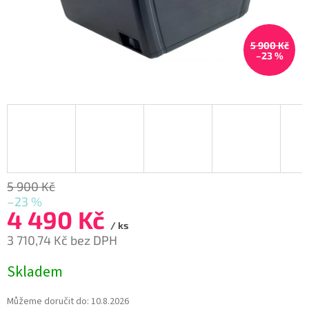
5 900 Kč
–23 %
5 900 Kč
–23 %
4 490 Kč
/ ks
3 710,74 Kč bez DPH
Měrná
Skladem
cena:
Můžeme doručit do:
10.8.2026