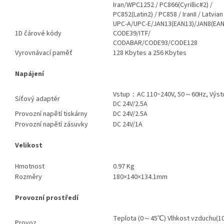
Iran/WPC1252 / PC866(Cyrillic#2) /
PC852(Latin2) / PC858 / IranII / Latvian
UPC-A/UPC-E/JAN13(EAN13)/JAN8(EAN
1D čárové kódy
CODE39/ITF/
CODABAR/CODE93/CODE128
Vyrovnávací paměť
128 Kbytes a 256 Kbytes
Napájení
Vstup：AC 110~240V, 50～60Hz, Výst
Síťový adaptér
DC 24V/2.5A
Provozní napětí tiskárny
DC 24V/2.5A
Provozní napětí zásuvky
DC 24V/1A
Velikost
Hmotnost
0.97 Kg
Rozměry
180×140×134.1mm
Provozní prostředí
Teplota (0～45℃) Vlhkost vzduchu(
Provoz