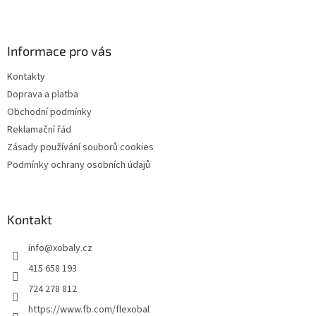
Z
á
p
a
Informace pro vás
t
Kontakty
í
Doprava a platba
Obchodní podmínky
Reklamační řád
Zásady používání souborů cookies
Podmínky ochrany osobních údajů
Kontakt
info
@
xobaly.cz
415 658 193
724 278 812
https://www.fb.com/flexobal