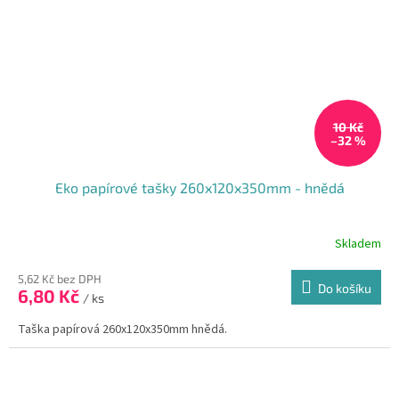
10 Kč
–32 %
Eko papírové tašky 260x120x350mm - hnědá
Skladem
Průměrné
hodnocení
produktu
5,62 Kč bez DPH
Do košíku
6,80 Kč
je
/ ks
5,0
Taška papírová 260x120x350mm hnědá.
z
5
hvězdiček.