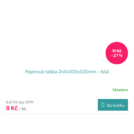
11 Kč
–27 %
Papírová taška 240x100x320mm - bílá
Skladem
Průměrné
hodnocení
produktu
6,61 Kč bez DPH
Do košíku
8 Kč
je
/ ks
4,1
z
5
hvězdiček.