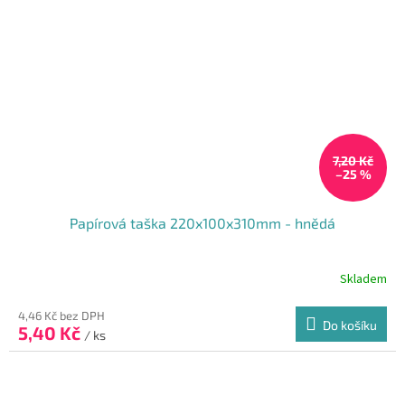
7,20 Kč
–25 %
Papírová taška 220x100x310mm - hnědá
Skladem
Průměrné
hodnocení
produktu
4,46 Kč bez DPH
Do košíku
5,40 Kč
je
/ ks
5,0
z
5
hvězdiček.