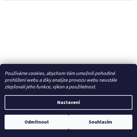
Používáme cookies, abychom Vám umožnili pohodlné
prohlížení webu a díky analýze provozu webu neustále
13 Kč
zlepšovali jeho funkce, výkon a použitelnost.
–32 %
Nastavení
Eko tašky papírové 305x170x445mm
Odmítnout
Souhlasím
Skladem
7,27 Kč bez DPH