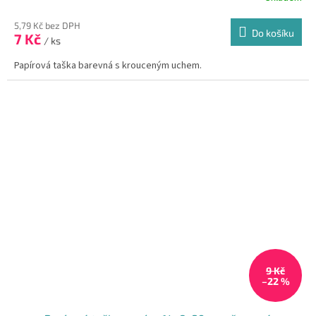
hodnocení
produktu
5,79 Kč bez DPH
Do košíku
7 Kč
je
/ ks
5,0
Papírová taška barevná s krouceným uchem.
z
5
hvězdiček.
9 Kč
–22 %