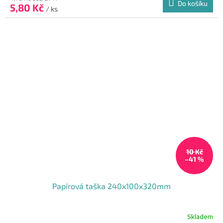
Do košíku
5,80 Kč
je
/ ks
5,0
z
5
hvězdiček.
10 Kč
–41 %
Papírová taška 240x100x320mm
Skladem
Průměrné