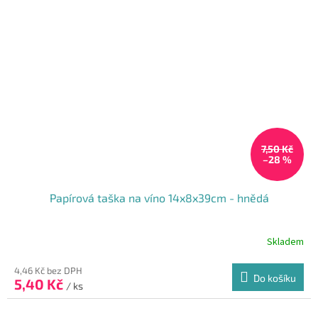
7,50 Kč
–28 %
Papírová taška na víno 14x8x39cm - hnědá
Skladem
Průměrné
hodnocení
produktu
4,46 Kč bez DPH
Do košíku
5,40 Kč
je
/ ks
4,4
z