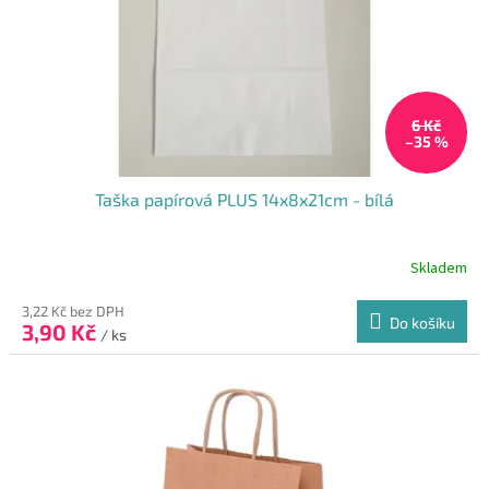
6 Kč
–35 %
Taška papírová PLUS 14x8x21cm - bílá
Skladem
Průměrné
hodnocení
produktu
3,22 Kč bez DPH
Do košíku
3,90 Kč
je
/ ks
5,0
z
5
hvězdiček.