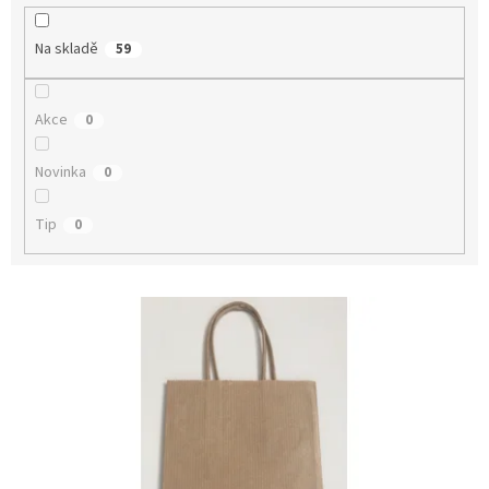
k
t
Na skladě
59
ů
Akce
0
Novinka
0
Tip
0
V
ý
p
i
s
p
r
o
d