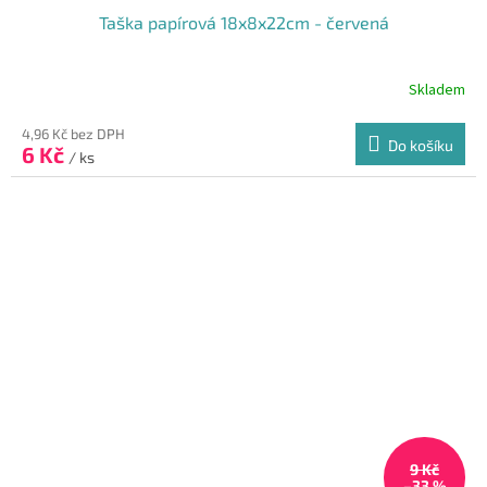
Taška papírová 18x8x22cm - červená
Skladem
4,96 Kč bez DPH
Do košíku
6 Kč
/ ks
9 Kč
–33 %