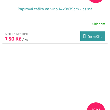
Papírová taška na víno 14x8x39cm - černá
Skladem
Průměrné
hodnocení
produktu
6,20 Kč bez DPH
Do košíku
7,50 Kč
je
/ ks
5,0
z
5
hvězdiček.
10 Kč