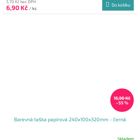
produktu
5,70 Kč bez DPH
Do košíku
6,90 Kč
je
/ ks
5,0
z
5
hvězdiček.
15,90 Kč
–55 %
Barevná taška papírová 240x100x320mm - černá
Skladem
Průměrné