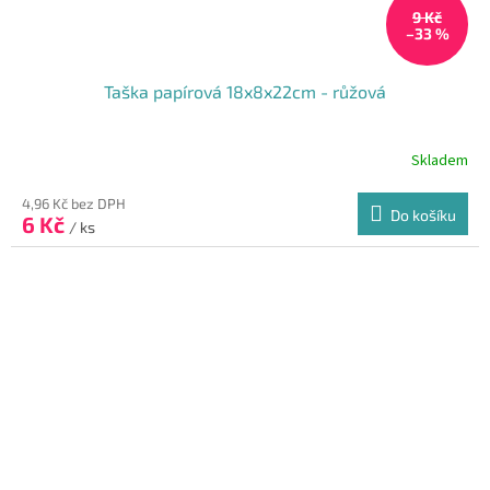
9 Kč
–33 %
Taška papírová 18x8x22cm - růžová
Skladem
Průměrné
hodnocení
produktu
4,96 Kč bez DPH
Do košíku
6 Kč
je
/ ks
5,0
z
5
hvězdiček.