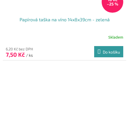
–25 %
Papírová taška na víno 14x8x39cm - zelená
Skladem
Průměrné
hodnocení
produktu
6,20 Kč bez DPH
Do košíku
7,50 Kč
je
/ ks
4,7
z
5
hvězdiček.