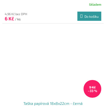
Skladem
Průměrné
hodnocení
produktu
4,96 Kč bez DPH
Do košíku
6 Kč
je
/ ks
5,0
z
5
hvězdiček.
9 Kč
–33 %
Taška papírová 18x8x22cm - černá