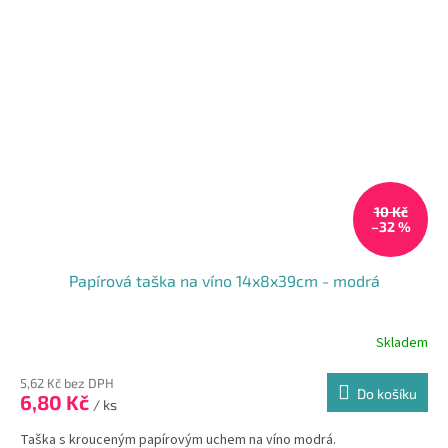
10 Kč
–32 %
Papírová taška na víno 14x8x39cm - modrá
Skladem
Průměrné
hodnocení
produktu
5,62 Kč bez DPH
Do košíku
6,80 Kč
je
/ ks
5,0
Taška s krouceným papírovým uchem na víno modrá.
z