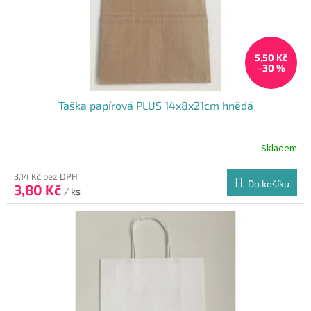
u
k
t
5,50 Kč
ů
–30 %
Taška papírová PLUS 14x8x21cm hnědá
Skladem
Průměrné
hodnocení
produktu
3,14 Kč bez DPH
Do košíku
3,80 Kč
je
/ ks
4,0
z
5
hvězdiček.