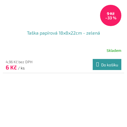
9 Kč
–33 %
Taška papírová 18x8x22cm - zelená
Skladem
Průměrné
hodnocení
produktu
4,96 Kč bez DPH
Do košíku
6 Kč
je
/ ks
5,0
z
5
hvězdiček.