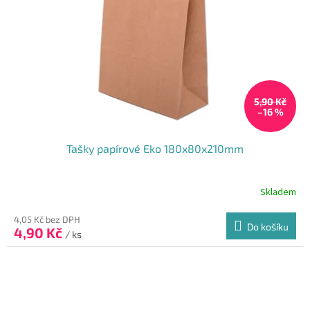
5,90 Kč
–16 %
Tašky papírové Eko 180x80x210mm
Skladem
Průměrné
hodnocení
produktu
4,05 Kč bez DPH
Do košíku
4,90 Kč
je
/ ks
5,0
z
5
hvězdiček.