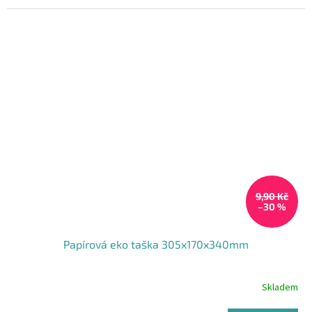
5
hvězdiček.
9,90 Kč
–30 %
Papírová eko taška 305x170x340mm
Skladem
Průměrné
hodnocení