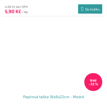
hodnocení
produktu
4,88 Kč bez DPH
Do košíku
5,90 Kč
je
/ ks
5,0
z
5
hvězdiček.
9 Kč
–33 %
Papírová taška 18x8x22cm - Modrá