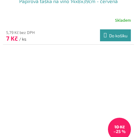
Papírová taška na víno 14x8x39cm - červená
Skladem
Průměrné
hodnocení
produktu
5,79 Kč bez DPH
Do košíku
7 Kč
je
/ ks
5,0
z
5
hvězdiček.
10 Kč
–25 %