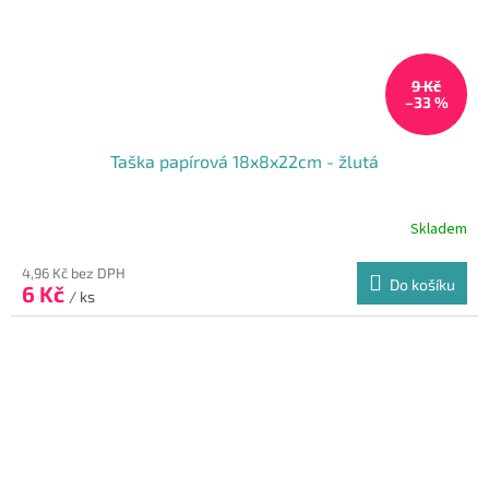
9 Kč
–33 %
Taška papírová 18x8x22cm - žlutá
Skladem
Průměrné
hodnocení
produktu
4,96 Kč bez DPH
Do košíku
6 Kč
je
/ ks
5,0
z
5
hvězdiček.