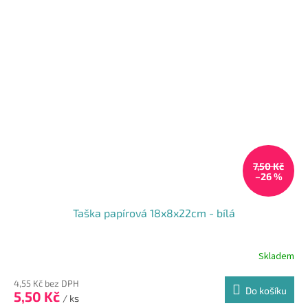
5
hvězdiček.
7,50 Kč
–26 %
Taška papírová 18x8x22cm - bílá
Skladem
Průměrné
hodnocení
produktu
4,55 Kč bez DPH
Do košíku
5,50 Kč
je
/ ks