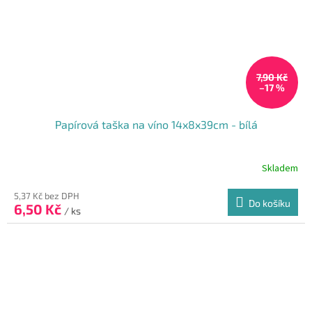
7,90 Kč
–17 %
Papírová taška na víno 14x8x39cm - bílá
Skladem
Průměrné
hodnocení
produktu
5,37 Kč bez DPH
Do košíku
6,50 Kč
je
/ ks
5,0
z
5
hvězdiček.