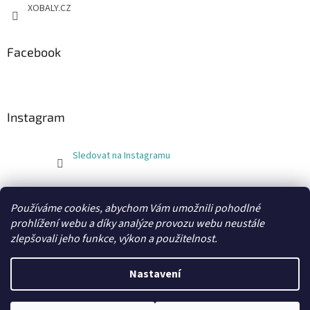
XOBALY.CZ
Facebook
Instagram
Sledovat na Instagramu
FLEXOBAL
KATRIN
Používáme cookies, abychom Vám umožnili pohodlné
prohlížení webu a díky analýze provozu webu neustále
zlepšovali jeho funkce, výkon a použitelnost.
Vytvořil Shoptet
Nastavení
Copyright 2026
xobaly.cz
. Všechna práva vyhrazena.