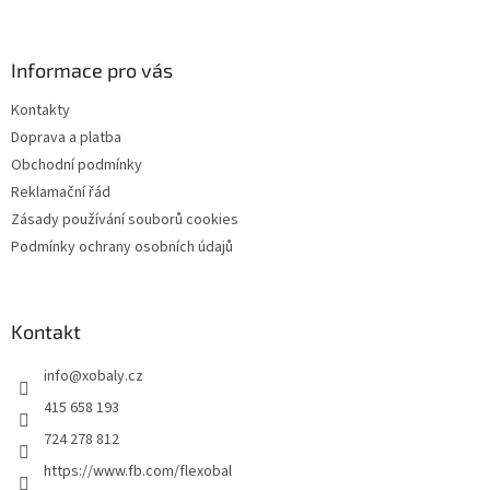
á
p
a
Informace pro vás
t
Kontakty
í
Doprava a platba
Obchodní podmínky
Reklamační řád
Zásady používání souborů cookies
Podmínky ochrany osobních údajů
Kontakt
info
@
xobaly.cz
415 658 193
724 278 812
https://www.fb.com/flexobal