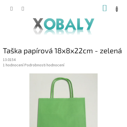
Přejít
NÁKUP
na
KOŠÍK
obsah
Taška papírová 18x8x22cm - zelená
13.0154
Průměrné
1 hodnocení
Podrobnosti hodnocení
hodnocení
produktu
je
5,0
z
5
hvězdiček.