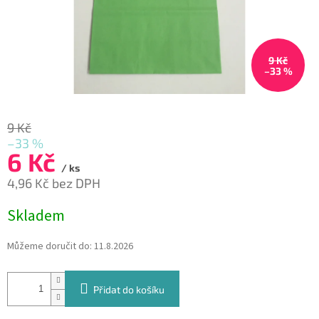
9 Kč
–33 %
9 Kč
–33 %
6 Kč
/ ks
4,96 Kč bez DPH
Měrná
Skladem
cena:
Můžeme doručit do:
11.8.2026
Přidat do košíku