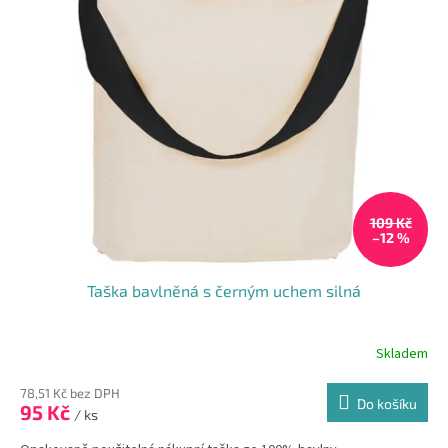
109 Kč
–12 %
Taška bavlněná s černým uchem silná
Skladem
78,51 Kč bez DPH
Do košíku
95 Kč
/ ks