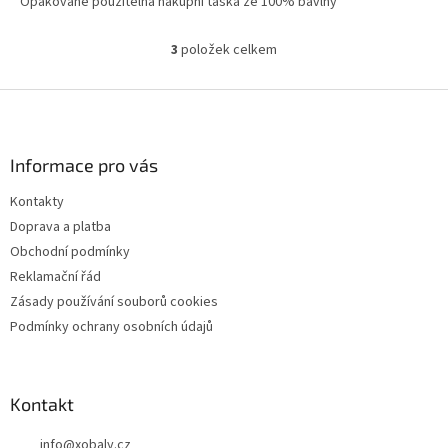
Opakovaně použitelná nákupní taška ze 100% bavlny
3
položek celkem
O
v
l
Z
á
á
d
p
a
a
Informace pro vás
c
t
í
Kontakty
í
p
Doprava a platba
r
v
Obchodní podmínky
k
Reklamační řád
y
Zásady používání souborů cookies
v
ý
Podmínky ochrany osobních údajů
p
i
s
u
Kontakt
info
@
xobaly.cz