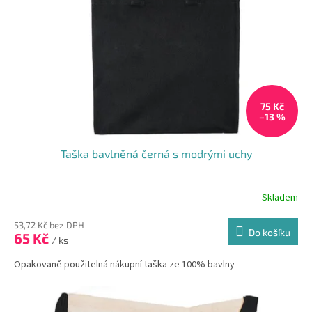
75 Kč
–13 %
Taška bavlněná černá s modrými uchy
Skladem
Průměrné
hodnocení
produktu
53,72 Kč bez DPH
Do košíku
65 Kč
je
/ ks
5,0
Opakovaně použitelná nákupní taška ze 100% bavlny
z
5
hvězdiček.