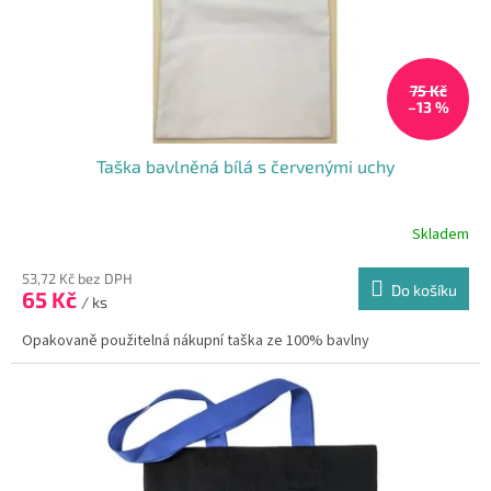
u
k
t
75 Kč
ů
–13 %
Taška bavlněná bílá s červenými uchy
Skladem
53,72 Kč bez DPH
Do košíku
65 Kč
/ ks
Opakovaně použitelná nákupní taška ze 100% bavlny