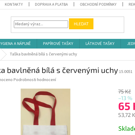
KONTAKTY
DOPRAVA A PLATBA
OBCHODNÍ PODMÍNKY
REK
HLEDAT
YGIENA A NÁPLNĚ
PAPÍROVÉ TAŠKY
LÁTKOVÉ TAŠKY
JED
Taška bavlněná bílá s červenými uchy
a bavlněná bílá s červenými uchy
15.0051
né
noceno
Podrobnosti hodnocení
ní
u
75 Kč
–13 %
65
53,72 
ek.
Měrná
Skla
cena: