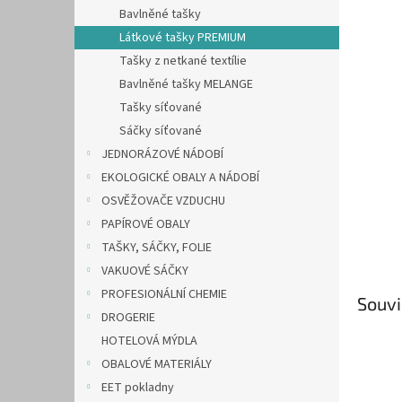
n
Bavlněné tašky
e
Látkové tašky PREMIUM
l
Tašky z netkané textílie
Bavlněné tašky MELANGE
Tašky síťované
Sáčky síťované
JEDNORÁZOVÉ NÁDOBÍ
EKOLOGICKÉ OBALY A NÁDOBÍ
OSVĚŽOVAČE VZDUCHU
PAPÍROVÉ OBALY
TAŠKY, SÁČKY, FOLIE
VAKUOVÉ SÁČKY
PROFESIONÁLNÍ CHEMIE
Souvi
DROGERIE
HOTELOVÁ MÝDLA
OBALOVÉ MATERIÁLY
EET pokladny