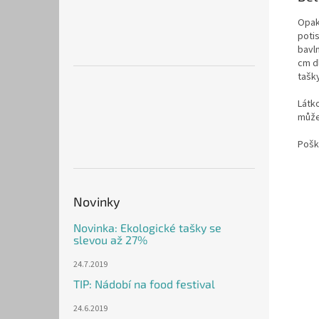
Opak
poti
bavl
cm d
tašk
Látk
může
Pošk
Novinky
Novinka: Ekologické tašky se
slevou až 27%
24.7.2019
TIP: Nádobí na food festival
24.6.2019