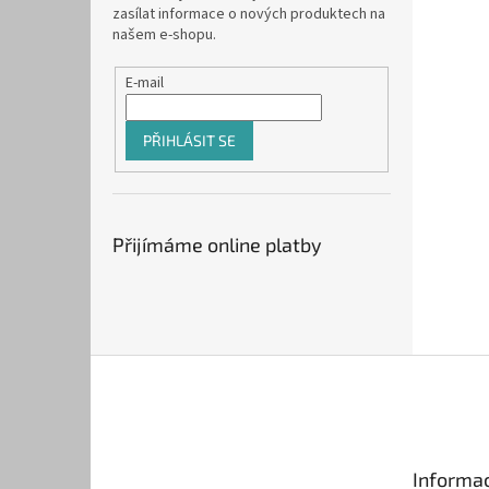
zasílat informace o nových produktech na
našem e-shopu.
E-mail
PŘIHLÁSIT SE
Přijímáme online platby
Z
á
p
a
t
Informac
í