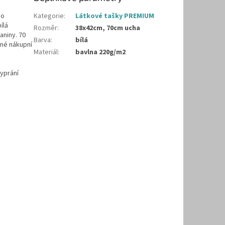
no
Kategorie
:
Látkové tašky PREMIUM
ílá
Rozměr
:
38x42cm, 70cm ucha
aniny. 70
Barva
:
bílá
ěné nákupní
Materiál
:
bavlna 220g/m2
vyprání