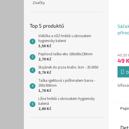
Značky
Top 5 produktů
Sáče
příro
Vidlička a nůž hnědá s ubrouskem
hygienicky balené
Průmě
3,50 Kč
hodno
Papírová taška eko 180x80x230mm
40,50 
produ
2,70 Kč
49 
je
5,0
Stojánek do pizza krabic 3cm - 35.0050
z
0,76 Kč
D
5
Taška igelitová s průhmatem barva -
hvězdi
Síťova
200x300mm
1,70 Kč
Lžíce hnědá s ubrouskem hygienicky
balená
Popi
2,80 Kč
Det