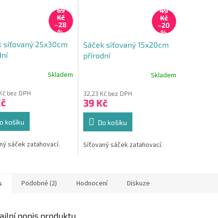
69
49
Kč
Kč
–28
–20
%
%
k síťovaný 25x30cm
Sáček síťovaný 15x20cm
dní
přírodní
Skladem
Skladem
rné
cení
Kč bez DPH
32,23 Kč bez DPH
ktu
Kč
39 Kč
o košíku
Do košíku
ček.
ný sáček zatahovací.
Síťovaný sáček zatahovací.
s
Podobné (2)
Hodnocení
Diskuze
ailní popis produktu