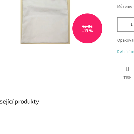
Můžeme d
75 Kč
–13 %
Opakovan
Detailní 
TISK
sející produkty