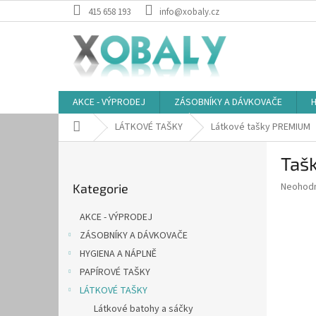
Přejít
415 658 193
info@xobaly.cz
na
obsah
AKCE - VÝPRODEJ
ZÁSOBNÍKY A DÁVKOVAČE
H
Domů
LÁTKOVÉ TAŠKY
Látkové tašky PREMIUM
P
Tašk
o
Přeskočit
s
Průměr
Neohod
Kategorie
kategorie
t
hodnoce
r
produkt
AKCE - VÝPRODEJ
a
je
ZÁSOBNÍKY A DÁVKOVAČE
0,0
n
z
HYGIENA A NÁPLNĚ
n
5
í
PAPÍROVÉ TAŠKY
hvězdič
p
LÁTKOVÉ TAŠKY
a
Látkové batohy a sáčky