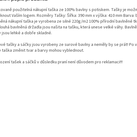
ovaně použitelná nákupní taška ze 100% bavlny s potiskem. Tašky je mož
sknout Vaším logem. Rozměry Tašky: Šířka: 390 mm x výška: 410 mm Barva: b
něná nákupní taška je vyrobena ze silné 220g/m2 100% přírodní bavlněné tk
louhá bavlněná držadla jsou našita na tašku, která unese velké váhy. Bavln
y jsou lehké a dobře skladné.
ové tašky a sáčky jsou vyrobeny ze surové bavlny a neměly by se prát! Po 
 taška změnit tvar a barvy mohou vyblednout.
ození tašek a sáčků v důsledku praní není důvodem pro reklamaci!!!