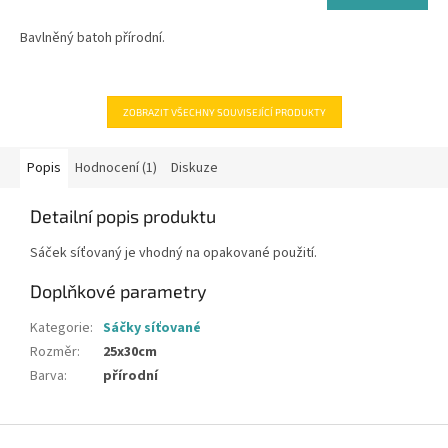
5,0
z
Bavlněný batoh přírodní.
5
hvězdiček.
ZOBRAZIT VŠECHNY SOUVISEJÍCÍ PRODUKTY
Popis
Hodnocení (1)
Diskuze
Detailní popis produktu
Sáček síťovaný je vhodný na opakované použití.
Doplňkové parametry
Kategorie
:
Sáčky síťované
Rozměr
:
25x30cm
Barva
:
přírodní
Z