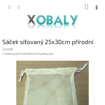
Přejít
NÁKUP
na
KOŠÍK
obsah
Sáček síťovaný 25x30cm přírodní
15.0195
Průměrné
1 hodnocení
Podrobnosti hodnocení
hodnocení
produktu
je
5,0
z
5
hvězdiček.