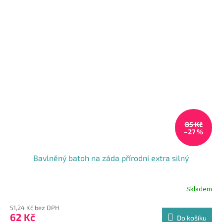
85 Kč
–27 %
Bavlněný batoh na záda přírodní extra silný
Skladem
Průměrné
hodnocení
51,24 Kč bez DPH
produktu
62 Kč
je
Do košíku