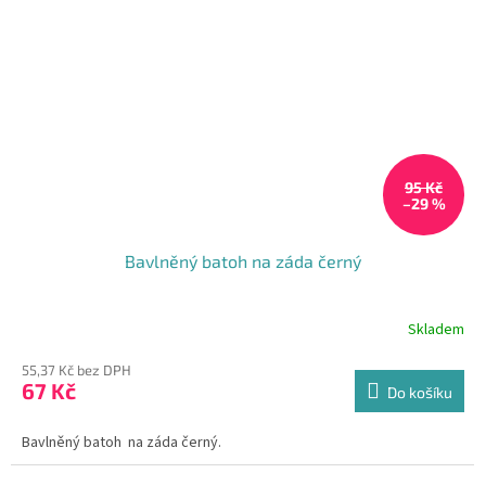
95 Kč
–29 %
Bavlněný batoh na záda černý
Skladem
Průměrné
hodnocení
55,37 Kč bez DPH
produktu
67 Kč
je
Do košíku
4,7
z
Bavlněný batoh na záda černý.
5
hvězdiček.