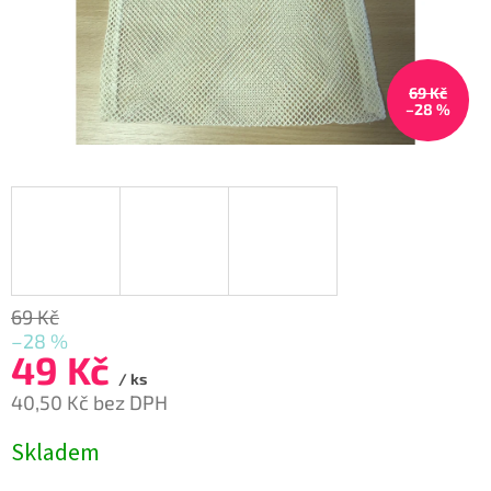
69 Kč
–28 %
69 Kč
–28 %
49 Kč
/ ks
40,50 Kč bez DPH
Měrná
Skladem
cena: