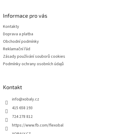
á
p
a
Informace pro vás
t
Kontakty
í
Doprava a platba
Obchodní podmínky
Reklamační řád
Zásady používání souborů cookies
Podmínky ochrany osobních údajů
Kontakt
info
@
xobaly.cz
415 658 193
724 278 812
https://www.fb.com/flexobal