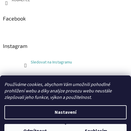
XOBALY.CZ
Facebook
Instagram
Sledovat na Instagramu
FLEXOBAL
KATRIN
Používáme cookies, abychom Vám umožnili pohodlné
prohlížení webu a díky analýze provozu webu neustále
zlepšovali jeho funkce, výkon a použitelnost.
Vytvořil Shoptet
Nastavení
Copyright 2026
xobaly.cz
. Všechna práva vyhrazena.