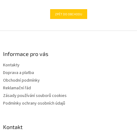
ZPĚT DO OBCHODU
Z
á
p
a
Informace pro vás
t
Kontakty
í
Doprava a platba
Obchodní podmínky
Reklamační řád
Zásady používání souborů cookies
Podmínky ochrany osobních údajů
Kontakt