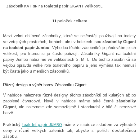
Zásobník KATRIN na toaletní papír GIGANT velikost L.
11
položek celkem
O
v
l
Mezi velmi oblíbené zásobníky, které se nejčastěji používají na toalety
á
ve veřejných prostorách, firmách, ale i v hotelech jsou
zásobníky Gigant
d
na toaletní papír Jumbo
. Výhodou těchto zásobníků je především jejich
a
velikost, pro kterou si je často pořizují. Zásobníky Gigant na toaletní
c
papíry Jumbo nabízíme ve velikostech S, M, L. Do těchto zásobníků se
í
vejdou opravdu velké role toaletního papíru a jeho výměna tak nemusí
p
být častá jako u menších zásobníků.
r
v
Různý design a výběr barev Zásobníku Gigant
k
y
V nabídce naleznete různé designy těchto zásobníků od kulatých až po
v
zaoblené čtvercové. Nově v nabídce máme také černé
zásobníky
ý
Gigant
, ale naleznete zde samozřejmě i standardní v bílé či nerezové
p
barvě.
i
s
Praktický
toaletní papír JUMBO
máme v nabídce skladem za výhodné
u
ceny v různě velkých baleních tak, abyste si pořídili dostatečnou
zásobu.