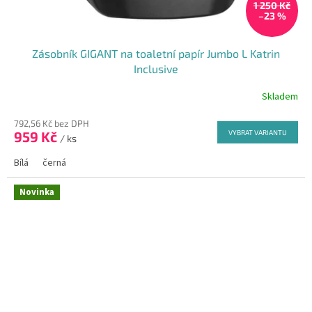
1 250 Kč
–23 %
Zásobník GIGANT na toaletní papír Jumbo L Katrin
Inclusive
Skladem
Průměrné
hodnocení
792,56 Kč bez DPH
produktu
959 Kč
VYBRAT VARIANTU
je
/ ks
5,0
Bílá
černá
z
5
hvězdiček.
Novinka