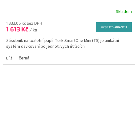
Skladem
1 333,06 Kč bez DPH
1 613 Kč
VYBRAT VARIANTU
/ ks
Zásobník na toaletní papír Tork SmartOne Mini (T9) je unikátní
systém dávkování po jednotlivých útržcích
Bílá
černá