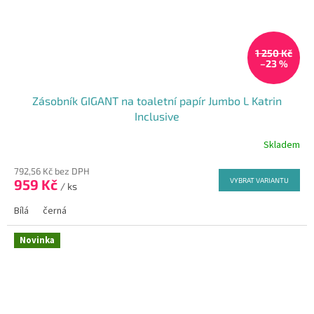
1 250 Kč
–23 %
Zásobník GIGANT na toaletní papír Jumbo L Katrin
Inclusive
Skladem
Průměrné
hodnocení
792,56 Kč bez DPH
produktu
959 Kč
VYBRAT VARIANTU
je
/ ks
5,0
Bílá
černá
z
5
hvězdiček.
Novinka