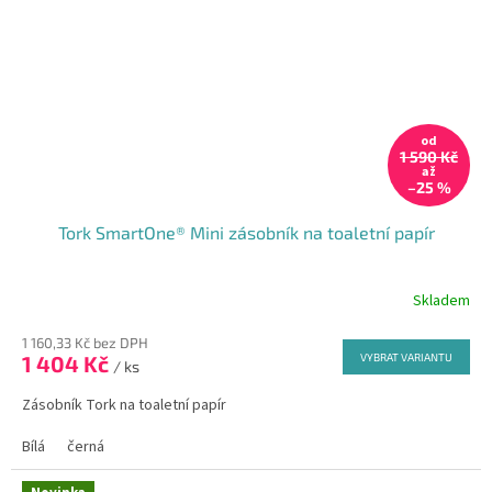
od
1 590 Kč
až
–25 %
Tork SmartOne® Mini zásobník na toaletní papír
Skladem
Průměrné
hodnocení
1 160,33 Kč bez DPH
produktu
1 404 Kč
VYBRAT VARIANTU
je
/ ks
4,5
Zásobník Tork na toaletní papír
z
5
Bílá
černá
hvězdiček.