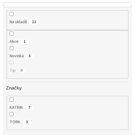
u
k
t
Na skladě
11
ů
Akce
1
Novinka
5
Tip
0
Značky
KATRIN
7
TORK
3