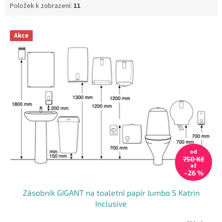
Položek k zobrazení:
11
V
Akce
ý
p
i
s
p
r
o
d
u
k
t
od
750 Kč
ů
až
–26 %
Zásobník GIGANT na toaletní papír Jumbo S Katrin
Inclusive