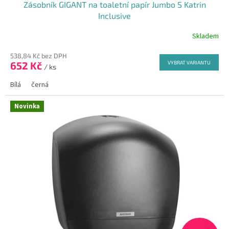
Zásobník GIGANT na toaletní papír Jumbo S Katrin
Inclusive
Skladem
538,84 Kč bez DPH
652 Kč
VYBRAT VARIANTU
/ ks
Bílá
černá
Novinka