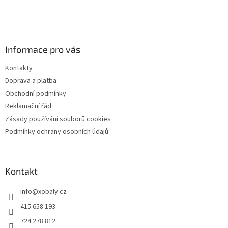
Z
á
p
a
Informace pro vás
t
Kontakty
í
Doprava a platba
Obchodní podmínky
Reklamační řád
Zásady používání souborů cookies
Podmínky ochrany osobních údajů
Kontakt
info
@
xobaly.cz
415 658 193
724 278 812