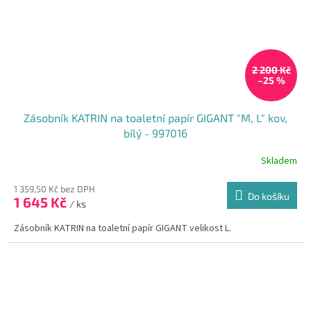
2 200 Kč
–25 %
Zásobník KATRIN na toaletní papír GIGANT "M, L" kov,
bílý - 997016
Skladem
1 359,50 Kč bez DPH
Do košíku
1 645 Kč
/ ks
Zásobník KATRIN na toaletní papír GIGANT velikost L.