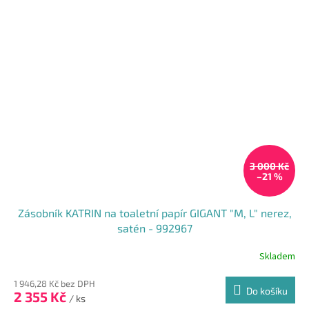
3 000 Kč
–21 %
Zásobník KATRIN na toaletní papír GIGANT "M, L" nerez,
satén - 992967
Skladem
1 946,28 Kč bez DPH
Do košíku
2 355 Kč
/ ks