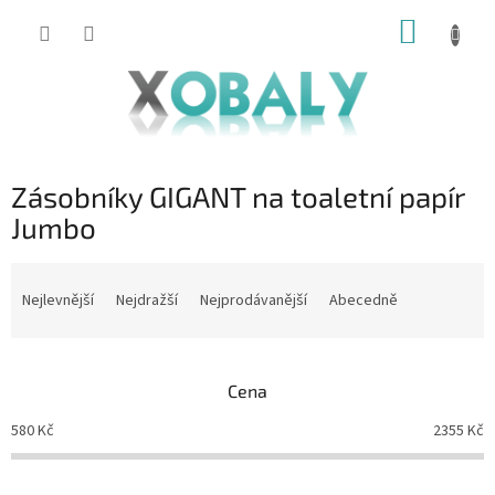
Přejít
NÁKUP
na
KOŠÍK
obsah
Zásobníky GIGANT na toaletní papír
Jumbo
Ř
a
Nejlevnější
Nejdražší
Nejprodávanější
Abecedně
z
e
n
Cena
í
p
580
Kč
2355
Kč
r
o
d