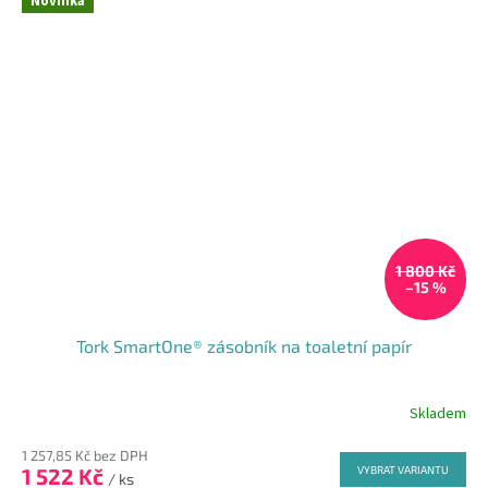
Novinka
1 800 Kč
–15 %
Tork SmartOne® zásobník na toaletní papír
Skladem
1 257,85 Kč bez DPH
1 522 Kč
VYBRAT VARIANTU
/ ks