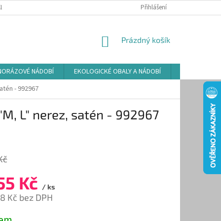
LAMAČNÍ ŘÁD
ZÁSADY POUŽÍVÁNÍ SOUBORŮ COOKIES
Přihlášení
PODMÍNKY O
NÁKUPNÍ
Prázdný košík
KOŠÍK
NORÁZOVÉ NÁDOBÍ
EKOLOGICKÉ OBALY A NÁDOBÍ
OSVĚŽOVAČE
atén - 992967
"M, L" nerez, satén - 992967
Kč
55 Kč
/ ks
28 Kč bez DPH
dem