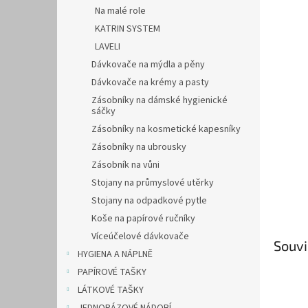
n
Na malé role
e
KATRIN SYSTEM
l
LAVELI
Dávkovače na mýdla a pěny
Dávkovače na krémy a pasty
Zásobníky na dámské hygienické
sáčky
Zásobníky na kosmetické kapesníky
Zásobníky na ubrousky
Zásobník na vůni
Stojany na průmyslové utěrky
Stojany na odpadkové pytle
Koše na papírové ručníky
Víceúčelové dávkovače
Souvi
HYGIENA A NÁPLNĚ
PAPÍROVÉ TAŠKY
LÁTKOVÉ TAŠKY