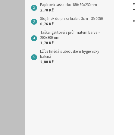
Papírová taška eko 180x80x230mm
2,70 Kč
Stojánek do pizza krabic 3cm - 35.0050
0,76 Kč
Taška igelitová s průhmatem barva -
200x300mm
1,70 Kč
Lžíce hnědá s ubrouskem hygienicky
balená
2,80 Kč