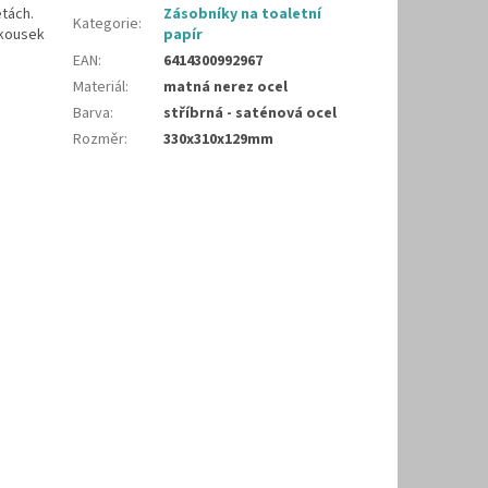
tách.
Zásobníky na toaletní
Kategorie
:
 kousek
papír
EAN
:
6414300992967
Materiál
:
matná nerez ocel
Barva
:
stříbrná - saténová ocel
Rozměr
:
330x310x129mm