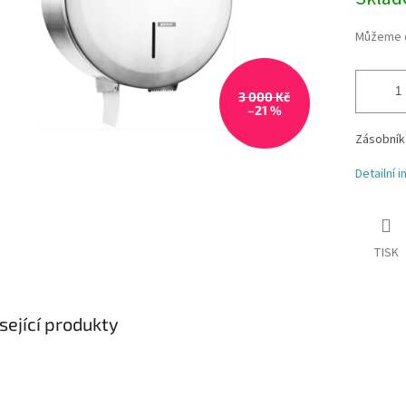
cena:
Můžeme d
3 000 Kč
–21 %
Zásobník 
Detailní 
TISK
sející produkty