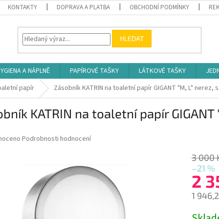
KONTAKTY
DOPRAVA A PLATBA
OBCHODNÍ PODMÍNKY
REK
HLEDAT
YGIENA A NÁPLNĚ
PAPÍROVÉ TAŠKY
LÁTKOVÉ TAŠKY
JED
aletní papír
Zásobník KATRIN na toaletní papír GIGANT "M, L" nerez, s
bník KATRIN na toaletní papír GIGANT 
né
noceno
Podrobnosti hodnocení
ní
u
3 000 
–21 %
2 3
1 946,
ek.
Měrná
Skla