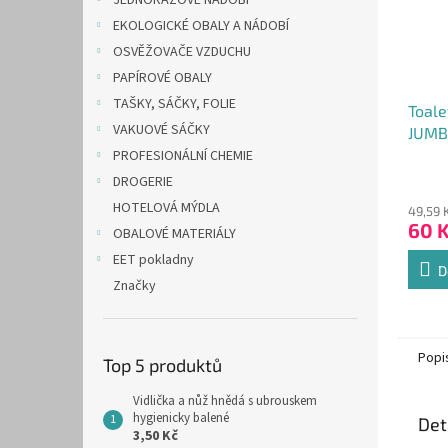
JEDNORÁZOVÉ NÁDOBÍ
EKOLOGICKÉ OBALY A NÁDOBÍ
OSVĚŽOVAČE VZDUCHU
PAPÍROVÉ OBALY
TAŠKY, SÁČKY, FOLIE
Toale
VAKUOVÉ SÁČKY
JUMB
PROFESIONÁLNÍ CHEMIE
DROGERIE
HOTELOVÁ MÝDLA
49,59 
60 
OBALOVÉ MATERIÁLY
EET pokladny
D
Značky
Popi
Top 5 produktů
Vidlička a nůž hnědá s ubrouskem
hygienicky balené
Det
3,50 Kč