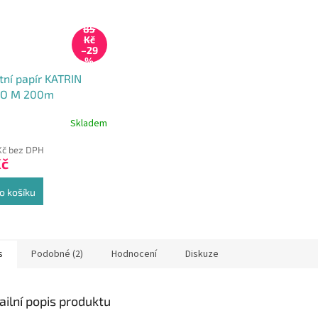
85
Kč
–29
%
tní papír KATRIN
O M 200m
Skladem
Kč bez DPH
Kč
o košíku
s
Podobné (2)
Hodnocení
Diskuze
ailní popis produktu