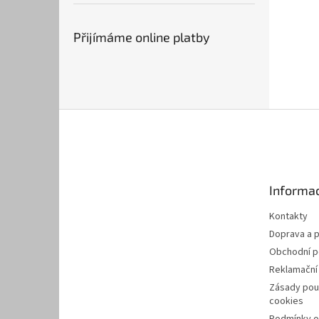
Přijímáme online platby
Z
á
p
a
t
Informac
í
Kontakty
Doprava a p
Obchodní 
Reklamační
Zásady pou
cookies