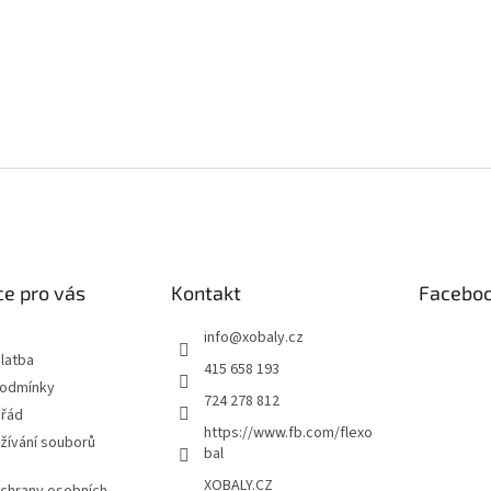
e pro vás
Kontakt
Facebo
info
@
xobaly.cz
latba
415 658 193
podmínky
724 278 812
 řád
https://www.fb.com/flexo
žívání souborů
bal
XOBALY.CZ