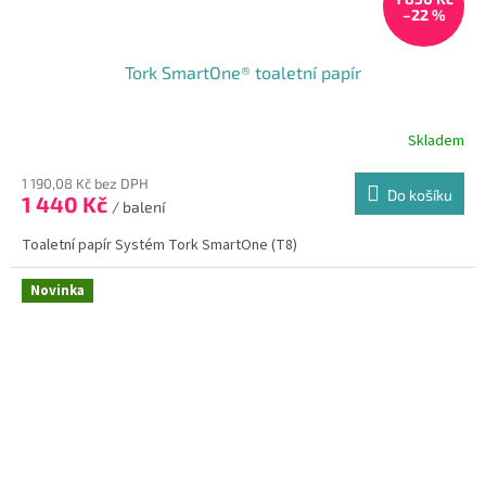
–22 %
Tork SmartOne® toaletní papír
Skladem
1 190,08 Kč bez DPH
Do košíku
1 440 Kč
/ balení
Toaletní papír Systém Tork SmartOne (T8)
Novinka