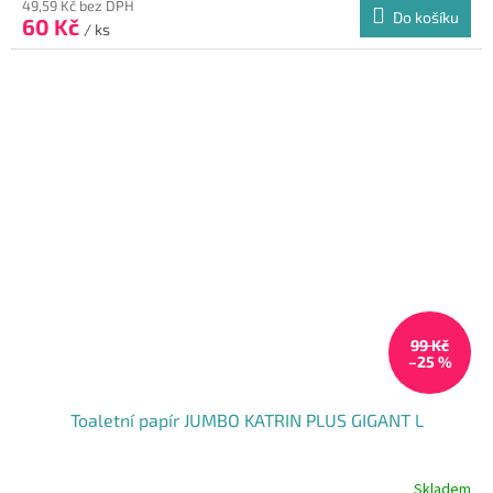
49,59 Kč bez DPH
Do košíku
60 Kč
/ ks
99 Kč
–25 %
Toaletní papír JUMBO KATRIN PLUS GIGANT L
Skladem
Průměrné