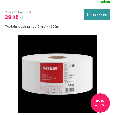
Skladem
23,97 Kč bez DPH
Do košíku
29 Kč
/ ks
Toaletní papír jumbo 2-vrstvý 100m
45 Kč
–35 %