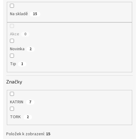
k
t
Na skladě
15
ů
Akce
0
Novinka
2
Tip
1
Značky
KATRIN
7
TORK
2
Položek k zobrazení:
15