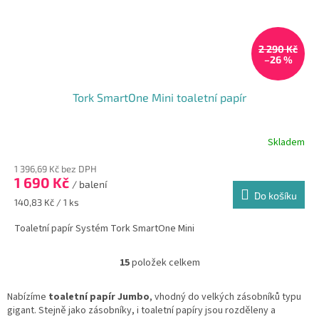
2 290 Kč
–26 %
Tork SmartOne Mini toaletní papír
Skladem
1 396,69 Kč bez DPH
1 690 Kč
/ balení
Do košíku
Měrná
140,83 Kč / 1 ks
cena:
Toaletní papír Systém Tork SmartOne Mini
15
položek celkem
O
v
l
Nabízíme
toaletní papír Jumbo
, vhodný do velkých zásobníků typu
á
gigant. Stejně jako zásobníky, i toaletní papíry jsou rozděleny a