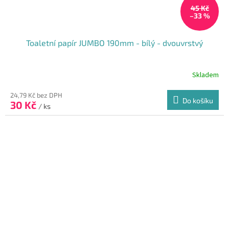
45 Kč
–33 %
Toaletní papír JUMBO 190mm - bílý - dvouvrstvý
Skladem
Průměrné
hodnocení
produktu
24,79 Kč bez DPH
Do košíku
30 Kč
je
/ ks
5,0
z
5
hvězdiček.