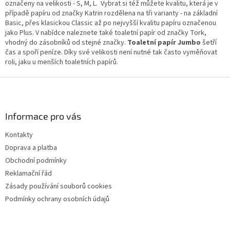
d
označeny na velikosti - S, M, L. Vybrat si též můžete kvalitu, která je v
a
případě papíru od značky Katrin rozdělena na tři varianty - na základní
c
Basic, přes klasickou Classic až po nejvyšší kvalitu papíru označenou
í
jako Plus. V nabídce naleznete také toaletní papír od značky Tork,
p
vhodný do zásobníků od stejné značky.
Toaletní papír Jumbo
šetří
r
čas a spoří peníze. Díky své velikosti není nutné tak často vyměňovat
v
roli, jaku u menších toaletních papírů.
k
y
Z
v
á
ý
p
p
a
Informace pro vás
i
t
s
Kontakty
í
u
Doprava a platba
Obchodní podmínky
Reklamační řád
Zásady používání souborů cookies
Podmínky ochrany osobních údajů