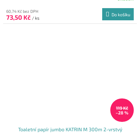
hodnocení
produktu
60,74 Kč bez DPH
Do košíku
73,50 Kč
je
/ ks
5,0
z
5
hvězdiček.
119 Kč
–28 %
Toaletní papír jumbo KATRIN M 300m 2-vrstvý