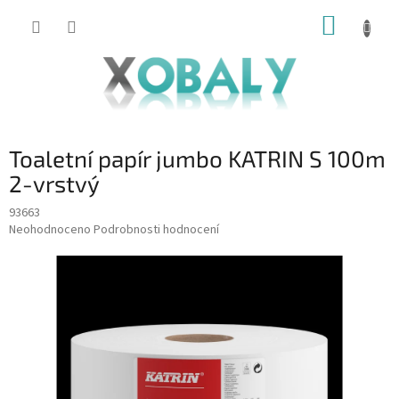
Přejít
NÁKUP
na
KOŠÍK
obsah
Toaletní papír jumbo KATRIN S 100m
2-vrstvý
93663
Průměrné
Neohodnoceno
Podrobnosti hodnocení
hodnocení
produktu
je
0,0
z
5
hvězdiček.