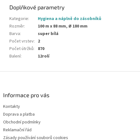
Doplňkové parametry
Kategorie
:
Hygiena a náplně do zásobníků
Rozměr
:
100 m x 88 mm, Ø 180 mm
Barva
:
super bílá
Počet vrstev
:
2
Počet útržků
:
870
Balení
:
12rolí
Z
á
p
a
Informace pro vás
t
Kontakty
í
Doprava a platba
Obchodní podmínky
Reklamační řád
Zásady používání souborů cookies