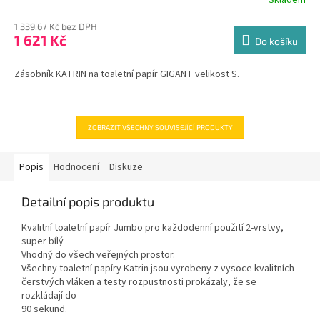
1 339,67 Kč bez DPH
1 621 Kč
Do košíku
Zásobník KATRIN na toaletní papír GIGANT velikost S.
ZOBRAZIT VŠECHNY SOUVISEJÍCÍ PRODUKTY
Popis
Hodnocení
Diskuze
Detailní popis produktu
Kvalitní toaletní papír Jumbo pro každodenní použití 2-vrstvy,
super bílý
Vhodný do všech veřejných prostor.
Všechny toaletní papíry Katrin jsou vyrobeny z vysoce kvalitních
čerstvých vláken a testy rozpustnosti prokázaly, že se
rozkládají do
90 sekund.