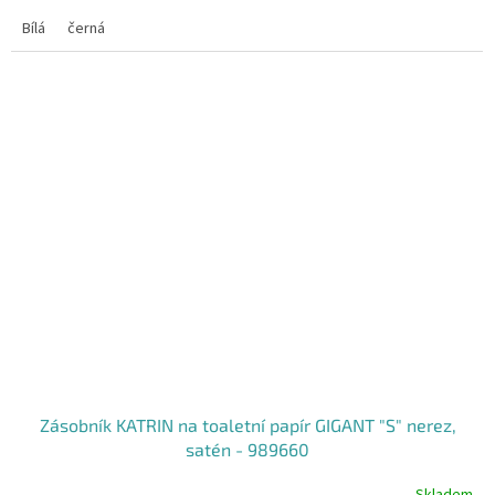
Bílá
černá
Zásobník KATRIN na toaletní papír GIGANT "S" nerez,
satén - 989660
Skladem