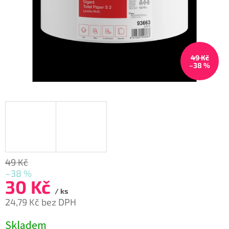
49 Kč
–38 %
49 Kč
–38 %
30 Kč
/ ks
24,79 Kč bez DPH
Měrná
Skladem
cena: