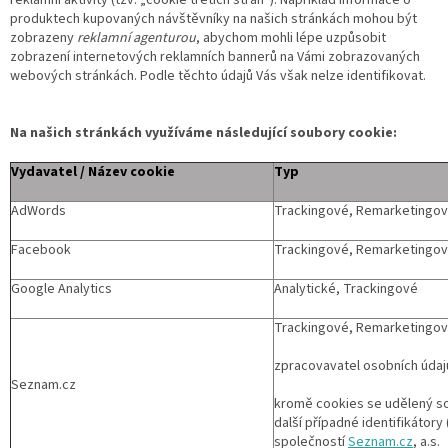
produktech kupovaných návštěvníky na našich stránkách mohou být
zobrazeny
reklamní agenturou
, abychom mohli lépe uzpůsobit
zobrazení internetových reklamních bannerů na Vámi zobrazovaných
webových stránkách. Podle těchto údajů Vás však nelze identifikovat.
Na našich stránkách využíváme následující soubory cookie:
Vydavatel / Název cookie
Typ
AdWords
Trackingové, Remarketingo
Facebook
Trackingové, Remarketingo
Google Analytics
Analytické, Trackingové
Trackingové, Remarketingo
zpracovavatel osobních údajů
Seznam.cz
kromě cookies se udělený sou
další případné identifikátory (
společností
Seznam.cz
, a.s.