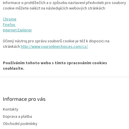
Informace o prohlížečích a o způsobu nastavení předvoleb pro soubory
cookie můžete nalézt na následujících webových stránkách:
Chrome
Firefox
Internet Explorer
Účinný nástroj pro správu souborů cookie je též k dispozici na
stránkách
http://www.youronlinechoices.com/cz/
Používáním tohoto webu s tímto zpracováním cookies
souhlasíte.
Z
á
p
a
Informace pro vás
t
Kontakty
í
Doprava a platba
Obchodní podmínky