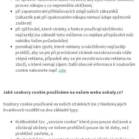
proces nákupu s co nejmenšími obtížemi;
při zapamatování přihlašovacích údajů našich zákazníků
(zákazník pak při opakovaném nákupu nemusí údaje opětovně
zadávat)
při zjišťování, které stránky a funkce používají návštěvníci
nejčastěji (na základě toho můžeme co nejlépe přizpůsobit naši
nabídku Vašim požadavkům)
pomáhají nám zjistit, které reklamy si návštěvníci nejčastěji
prohlíží, aby se jim při procházení stránek nezobrazovala stále
stejná reklama, případně aby se jim nezobrazovala reklama na
zboží, o které nemají zájem. Další obecné informace k souborům
cookie naleznete např.
zde
.
Jaké soubory cookie používáme na našem webu xobaly.cz?
Soubory cookie používané na našich stránkách lze z hlediska jejich
trvanlivosti rozdělit na dva základní typy.
Krátkodobé tzv. „session cookie“ které jsou pouze dočasné a
zůstávají uloženy ve Vašem prohlížeči pouze do té doby, než
prohlížeč zavřete, a