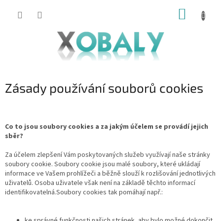
Přejít
NÁKUP
na
KOŠÍK
obsah
Zásady používání souborů cookies
Co to jsou soubory cookies a za jakým účelem se provádí jejich
sběr?
Za účelem zlepšení Vám poskytovaných služeb využívají naše stránky
soubory cookie. Soubory cookie jsou malé soubory, které ukládají
informace ve Vašem prohlížeči a běžně slouží k rozlišování jednotlivých
uživatelů. Osoba uživatele však není na základě těchto informací
identifikovatelná.Soubory cookies tak pomáhají např.:
ke správné funkčnosti našich stránek, aby bylo možné dokončit