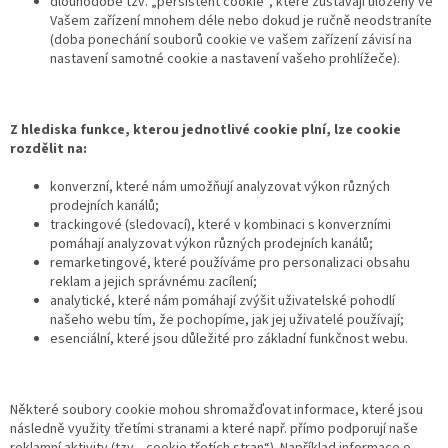
dlouhodobě tzv. „persistent cookie“, které zůstávají uloženy ve
Vašem zařízení mnohem déle nebo dokud je ručně neodstraníte
(doba ponechání souborů cookie ve vašem zařízení závisí na
nastavení samotné cookie a nastavení vašeho prohlížeče).
Z hlediska funkce, kterou jednotlivé cookie plní, lze cookie
rozdělit na:
konverzní, které nám umožňují analyzovat výkon různých
prodejních kanálů;
trackingové (sledovací), které v kombinaci s konverzními
pomáhají analyzovat výkon různých prodejních kanálů;
remarketingové, které používáme pro personalizaci obsahu
reklam a jejich správnému zacílení;
analytické, které nám pomáhají zvýšit uživatelské pohodlí
našeho webu tím, že pochopíme, jak jej uživatelé používají;
esenciální, které jsou důležité pro základní funkčnost webu.
Některé soubory cookie mohou shromažďovat informace, které jsou
následně využity třetími stranami a které např. přímo podporují naše
reklamní aktivity (tzv. „cookie třetích stran“). Například informace o