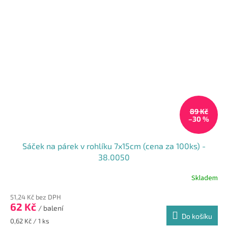
89 Kč
–30 %
Sáček na párek v rohlíku 7x15cm (cena za 100ks) -
38.0050
Skladem
Průměrné
hodnocení
51,24 Kč bez DPH
produktu
62 Kč
je
/ balení
Do košíku
5,0
Měrná
0,62 Kč / 1 ks
z