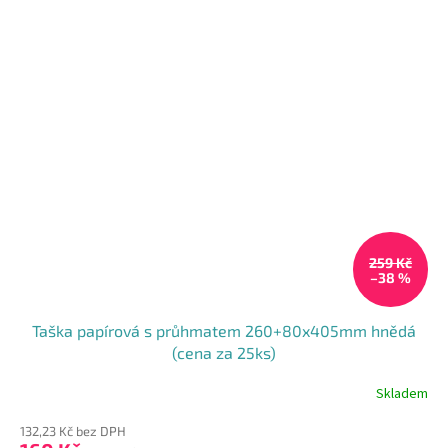
259 Kč
–38 %
Taška papírová s průhmatem 260+80x405mm hnědá
(cena za 25ks)
Skladem
Průměrné
hodnocení
132,23 Kč bez DPH
produktu