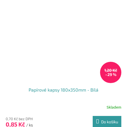
5
hvězdiček.
1,20 Kč
–29 %
Papírové kapsy 180x350mm - Bílá
Skladem
Průměrné
hodnocení
produktu
0,70 Kč bez DPH
Do košíku
0,85 Kč
je
/ ks