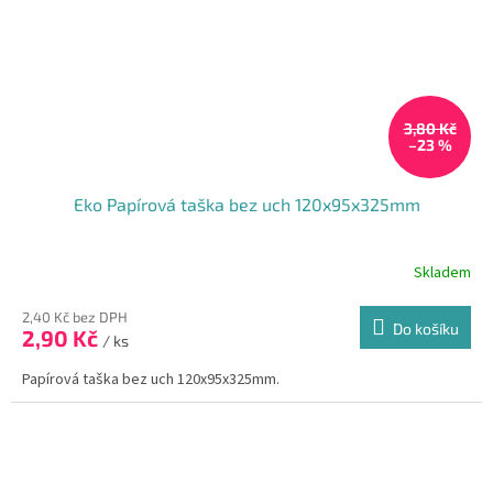
3,80 Kč
–23 %
Eko Papírová taška bez uch 120x95x325mm
Skladem
Průměrné
hodnocení
produktu
2,40 Kč bez DPH
Do košíku
2,90 Kč
je
/ ks
5,0
Papírová taška bez uch 120x95x325mm.
z
5
hvězdiček.