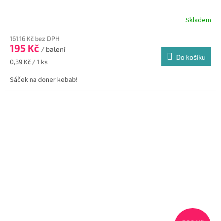
Skladem
161,16 Kč bez DPH
195 Kč
/ balení
Do košíku
Měrná
0,39 Kč / 1 ks
cena:
Sáček na doner kebab!