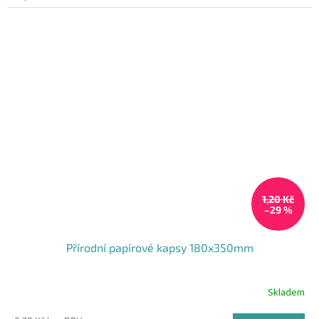
5,0
z
5
hvězdiček.
1,20 Kč
–29 %
Přírodní papírové kapsy 180x350mm
Skladem
Průměrné
hodnocení