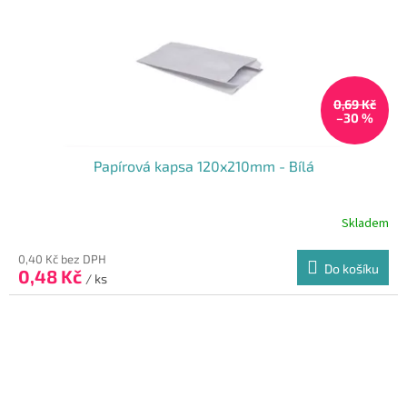
0,69 Kč
–30 %
Papírová kapsa 120x210mm - Bílá
Skladem
Průměrné
hodnocení
produktu
0,40 Kč bez DPH
Do košíku
0,48 Kč
je
/ ks
3,7
z
5
hvězdiček.