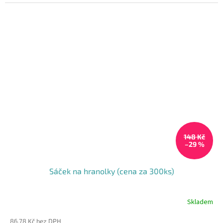
cena:
5
hvězdiček.
148 Kč
–29 %
Sáček na hranolky (cena za 300ks)
Skladem
86,78 Kč bez DPH