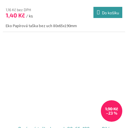
hodnocení
produktu
1,16 Kč bez DPH
Do košíku
1,40 Kč
je
/ ks
5,0
Eko Papírová taška bez uch 80x65x190mm
z
5
hvězdiček.
1,90 Kč
–23 %