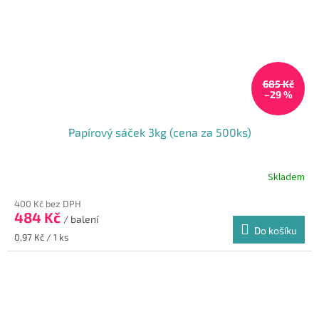
685 Kč
–29 %
Papírový sáček 3kg (cena za 500ks)
Skladem
Průměrné
hodnocení
400 Kč bez DPH
produktu
484 Kč
je
/ balení
Do košíku
5,0
Měrná
0,97 Kč / 1 ks
z
cena:
5
hvězdiček.