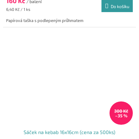
160 Kč
je
/ balení
Do košíku
5,0
Měrná
6,40 Kč / 1 ks
z
cena:
5
Papírová taška s podlepeným průhmatem
hvězdiček.
300 Kč
–35 %
Sáček na kebab 16x16cm (cena za 500ks)