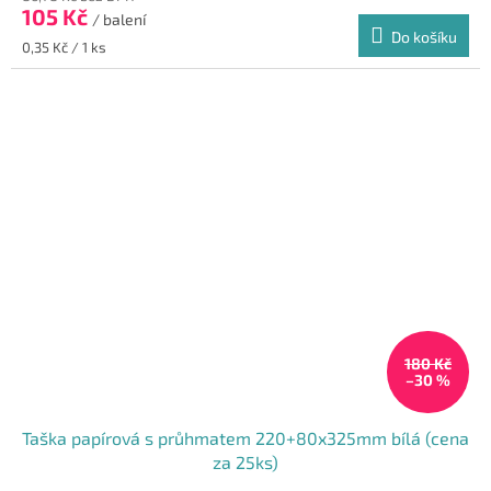
105 Kč
/ balení
Do košíku
Měrná
0,35 Kč / 1 ks
cena:
180 Kč
–30 %
Taška papírová s průhmatem 220+80x325mm bílá (cena
za 25ks)