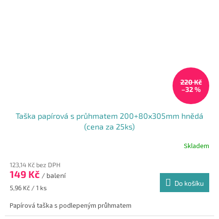
220 Kč
–32 %
Taška papírová s průhmatem 200+80x305mm hnědá
(cena za 25ks)
Skladem
Průměrné
hodnocení
123,14 Kč bez DPH
produktu
149 Kč
je
/ balení
Do košíku
5,0
Měrná
5,96 Kč / 1 ks
z
cena:
5
Papírová taška s podlepeným průhmatem
hvězdiček.