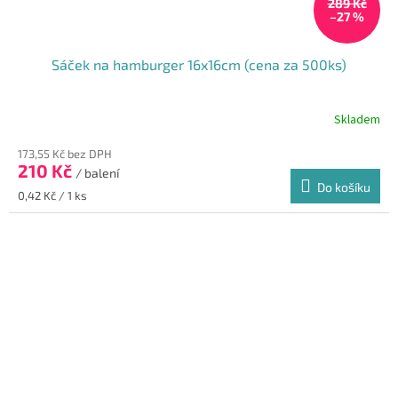
289 Kč
–27 %
Sáček na hamburger 16x16cm (cena za 500ks)
Skladem
173,55 Kč bez DPH
210 Kč
/ balení
Do košíku
Měrná
0,42 Kč / 1 ks
cena: