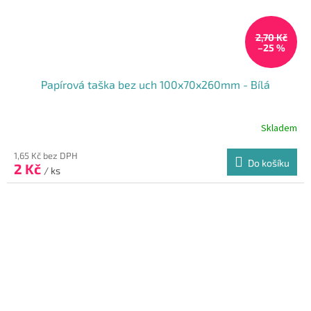
2,70 Kč
–25 %
Papírová taška bez uch 100x70x260mm - Bílá
Skladem
Průměrné
hodnocení
produktu
1,65 Kč bez DPH
Do košíku
2 Kč
je
/ ks
5,0
z
5
hvězdiček.