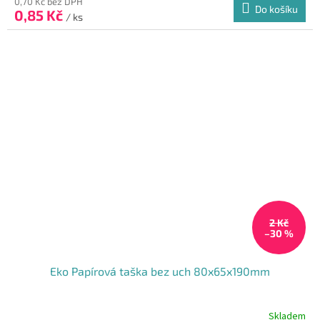
produktu
0,70 Kč bez DPH
Do košíku
0,85 Kč
je
/ ks
4,5
z
5
hvězdiček.
2 Kč
–30 %
Eko Papírová taška bez uch 80x65x190mm
Skladem
Průměrné