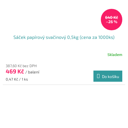
640 Kč
–26 %
Sáček papírový svačinový 0,5kg (cena za 1000ks)
Skladem
387,60 Kč bez DPH
469 Kč
/ balení
Do košíku
Měrná
0,47 Kč / 1 ks
cena: