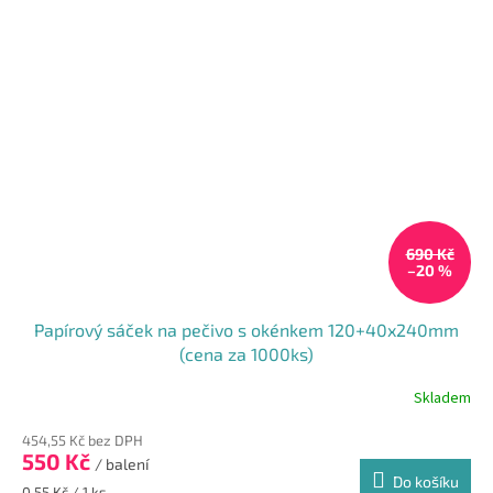
690 Kč
–20 %
Papírový sáček na pečivo s okénkem 120+40x240mm
(cena za 1000ks)
Skladem
Průměrné
hodnocení
454,55 Kč bez DPH
produktu
550 Kč
je
/ balení
Do košíku
5,0
Měrná
0,55 Kč / 1 ks