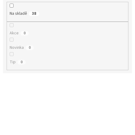
k
t
Na skladě
38
ů
Akce
0
Novinka
0
Tip
0
V
ý
p
i
s
p
r
o
d