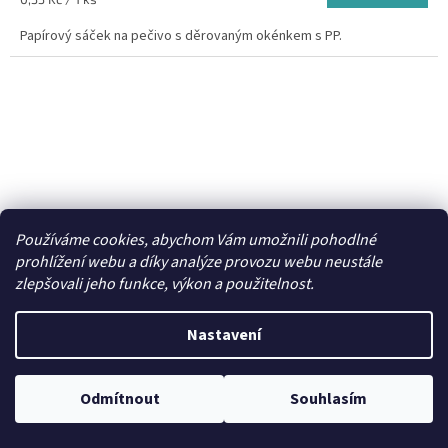
z
cena:
5
Papírový sáček na pečivo s děrovaným okénkem s PP.
hvězdiček.
Používáme cookies, abychom Vám umožnili pohodlné
prohlížení webu a díky analýze provozu webu neustále
zlepšovali jeho funkce, výkon a použitelnost.
750 Kč
Nastavení
–22 %
Svačinové papírové sáčky 1kg (cena za 1000ks)
Odmítnout
Souhlasím