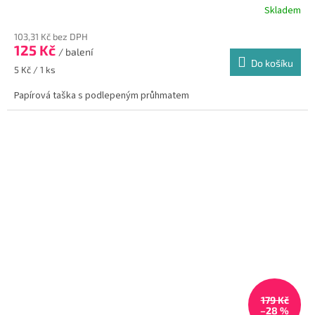
Skladem
103,31 Kč bez DPH
125 Kč
/ balení
Do košíku
Měrná
5 Kč / 1 ks
cena:
Papírová taška s podlepeným průhmatem
179 Kč
–28 %