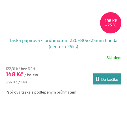
198 Kč
–25 %
Taška papírová s průhmatem 220+80x325mm hnědá
(cena za 25ks)
Skladem
Průměrné
hodnocení
122,31 Kč bez DPH
produktu
148 Kč
je
/ balení
Do košíku
5,0
Měrná
5,92 Kč / 1 ks
z
cena:
5
Papírová taška s podlepeným průhmatem
hvězdiček.