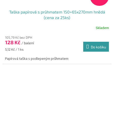
Taška papírová s průhmatem 150+65x270mm hnědá
(cena za 25ks)
Skladem
105,79 Kč bez DPH
128 Kč
/ balení
Do košíku
Měrná
5,12 Kč / 1 ks
cena:
Papírová taška s podlepeným průhmatem