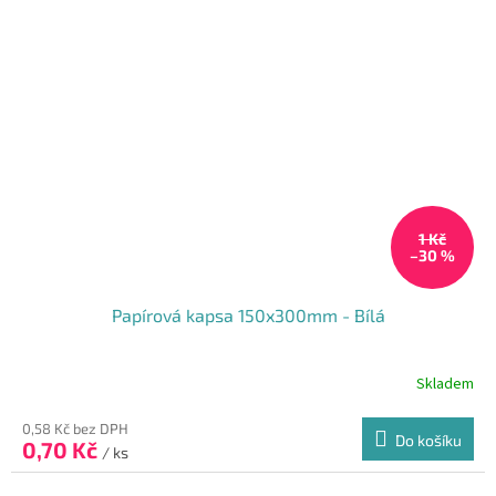
1 Kč
–30 %
Papírová kapsa 150x300mm - Bílá
Skladem
Průměrné
hodnocení
produktu
0,58 Kč bez DPH
Do košíku
0,70 Kč
je
/ ks
5,0
z