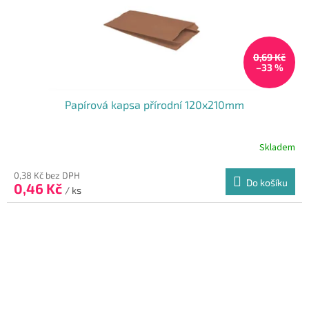
u
k
t
0,69 Kč
ů
–33 %
Papírová kapsa přírodní 120x210mm
Skladem
Průměrné
hodnocení
produktu
0,38 Kč bez DPH
Do košíku
0,46 Kč
je
/ ks
5,0
z
5
hvězdiček.