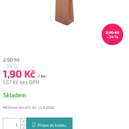
2,90 Kč
–34 %
2,90 Kč
–34 %
1,90 Kč
/ ks
1,57 Kč bez DPH
Měrná
Skladem
cena:
Můžeme doručit do:
11.8.2026
Přidat do košíku