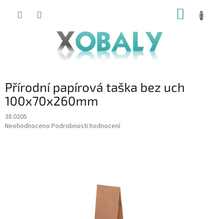
Přejít
NÁKUP
na
KOŠÍK
obsah
Přírodní papírová taška bez uch
100x70x260mm
38.0205
Průměrné
Neohodnoceno
Podrobnosti hodnocení
hodnocení
produktu
je
0,0
z
5
hvězdiček.