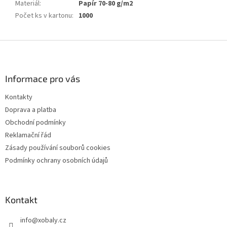
Materiál
:
Papír 70-80 g/m2
Počet ks v kartonu
:
1000
Z
á
p
a
Informace pro vás
t
Kontakty
í
Doprava a platba
Obchodní podmínky
Reklamační řád
Zásady používání souborů cookies
Podmínky ochrany osobních údajů
Kontakt
info
@
xobaly.cz