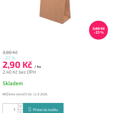
3,80 Kč
–23 %
3,80 Kč
–23 %
2,90 Kč
/ ks
2,40 Kč bez DPH
Měrná
Skladem
cena:
Můžeme doručit do:
11.8.2026
Přidat do košíku