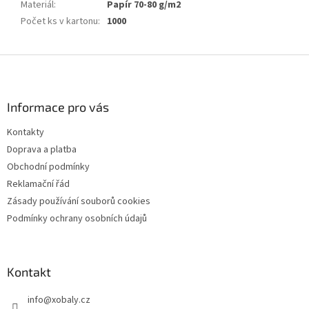
Materiál
:
Papír 70-80 g/m2
Počet ks v kartonu
:
1000
Z
á
p
a
Informace pro vás
t
Kontakty
í
Doprava a platba
Obchodní podmínky
Reklamační řád
Zásady používání souborů cookies
Podmínky ochrany osobních údajů
Kontakt
info
@
xobaly.cz