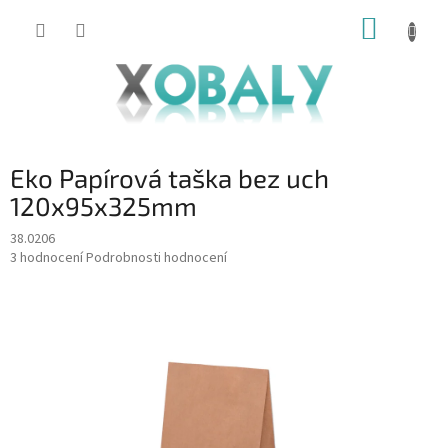
Přejít
NÁKUP
na
KOŠÍK
obsah
Eko Papírová taška bez uch
120x95x325mm
38.0206
Průměrné
3 hodnocení
Podrobnosti hodnocení
hodnocení
produktu
je
5,0
z
5
hvězdiček.