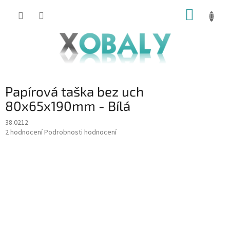
Přejít
NÁKUP
na
KOŠÍK
obsah
Papírová taška bez uch
80x65x190mm - Bílá
38.0212
Průměrné
2 hodnocení
Podrobnosti hodnocení
hodnocení
produktu
je
5,0
z
5
hvězdiček.