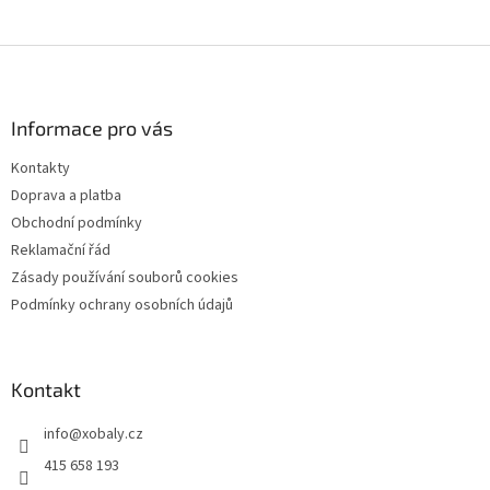
Z
á
p
a
Informace pro vás
t
Kontakty
í
Doprava a platba
Obchodní podmínky
Reklamační řád
Zásady používání souborů cookies
Podmínky ochrany osobních údajů
Kontakt
info
@
xobaly.cz
415 658 193