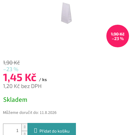
1,90 Kč
–23 %
1,90 Kč
–23 %
1,45 Kč
/ ks
1,20 Kč bez DPH
Měrná
Skladem
cena:
Můžeme doručit do:
11.8.2026
Přidat do košíku