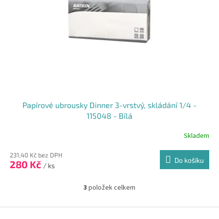
Papírové ubrousky Dinner 3-vrstvý, skládání 1/4 -
115048 - Bílá
Skladem
231,40 Kč bez DPH
Do košíku
280 Kč
/ ks
3
položek celkem
O
v
l
Z