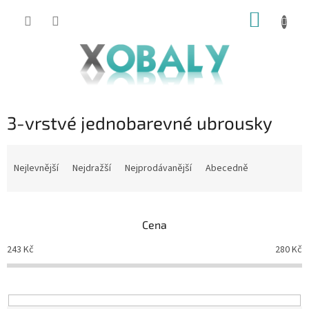
Přejít
NÁKUP
na
KOŠÍK
obsah
3-vrstvé jednobarevné ubrousky
Ř
a
Nejlevnější
Nejdražší
Nejprodávanější
Abecedně
z
e
n
Cena
í
p
243
Kč
280
Kč
r
o
d
u