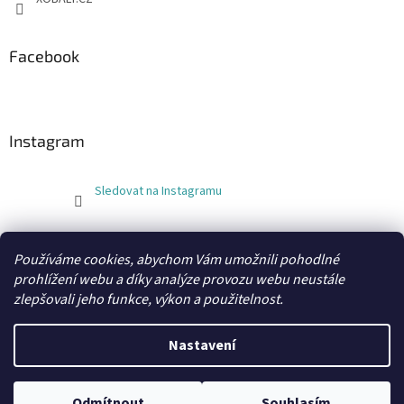
Facebook
Instagram
Sledovat na Instagramu
FLEXOBAL
KATRIN
Používáme cookies, abychom Vám umožnili pohodlné
prohlížení webu a díky analýze provozu webu neustále
zlepšovali jeho funkce, výkon a použitelnost.
Vytvořil Shoptet
Nastavení
Copyright 2026
xobaly.cz
. Všechna práva vyhrazena.
Odmítnout
Souhlasím