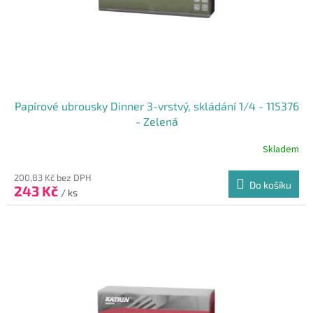
u
k
t
ů
Papírové ubrousky Dinner 3-vrstvý, skládání 1/4 - 115376
- Zelená
Skladem
200,83 Kč bez DPH
Do košíku
243 Kč
/ ks