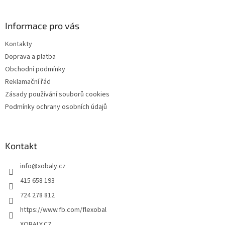
á
á
d
p
a
a
Informace pro vás
c
t
í
Kontakty
í
p
Doprava a platba
r
v
Obchodní podmínky
k
Reklamační řád
y
Zásady používání souborů cookies
v
ý
Podmínky ochrany osobních údajů
p
i
s
u
Kontakt
info
@
xobaly.cz
415 658 193
724 278 812
https://www.fb.com/flexobal
XOBALY.CZ