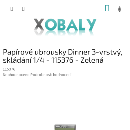
Přejít
NÁKUP
na
KOŠÍK
obsah
Papírové ubrousky Dinner 3-vrstvý,
skládání 1/4 - 115376 - Zelená
115376
Průměrné
Neohodnoceno
Podrobnosti hodnocení
hodnocení
produktu
je
0,0
z
5
hvězdiček.