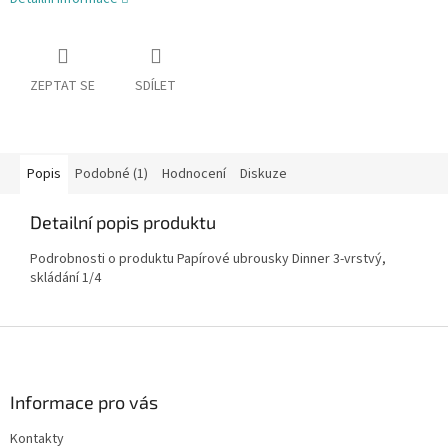
ZEPTAT SE
SDÍLET
Popis
Podobné (1)
Hodnocení
Diskuze
Detailní popis produktu
Podrobnosti o produktu Papírové ubrousky Dinner 3-vrstvý,
skládání 1/4
Z
á
p
a
Informace pro vás
t
Kontakty
í