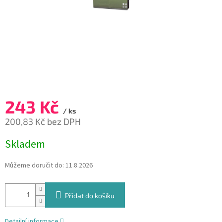
243 Kč
/ ks
200,83 Kč bez DPH
Měrná
Skladem
cena:
Můžeme doručit do:
11.8.2026
Přidat do košíku
Detailní informace