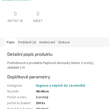
ZEPTAT SE
SDÍLET
Popis
Podobné (2)
Hodnocení
Diskuze
Detailní popis produktu
Podrobnosti o produktu Papírové ubrousky Dinner 2-vrstvý,
skládání 1/4
Doplňkové parametry
Kategorie
:
Hygiena a náplně do zásobníků
Rozměr
:
40x40cm
Počet vrstev
:
2 vrstvý
počet ks/balení
:
250 ks