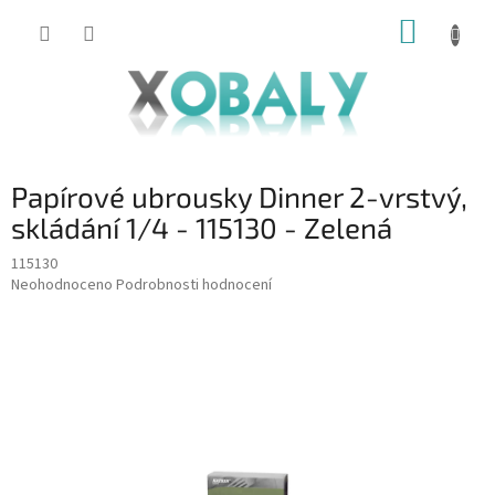
Přejít
NÁKUP
na
KOŠÍK
obsah
Papírové ubrousky Dinner 2-vrstvý,
skládání 1/4 - 115130 - Zelená
115130
Průměrné
Neohodnoceno
Podrobnosti hodnocení
hodnocení
produktu
je
0,0
z
5
hvězdiček.