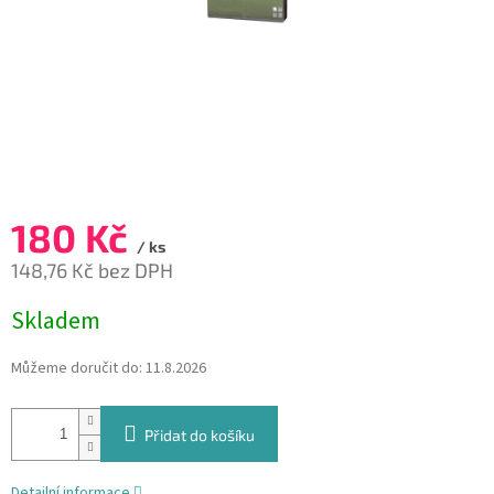
180 Kč
/ ks
148,76 Kč bez DPH
Měrná
Skladem
cena:
Můžeme doručit do:
11.8.2026
Přidat do košíku
Detailní informace