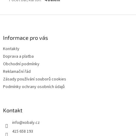
Počet bal./karton
:
4 balení
Z
á
p
a
Informace pro vás
t
Kontakty
í
Doprava a platba
Obchodní podmínky
Reklamační řád
Zásady používání souborů cookies
Podmínky ochrany osobních údajů
Kontakt
info
@
xobaly.cz
415 658 193