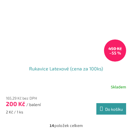
450 Kč
–55 %
Rukavice Latexové (cena za 100ks)
Skladem
Průměrné
hodnocení
165,29 Kč bez DPH
produktu
200 Kč
je
/ balení
Do košíku
4,0
Měrná
2 Kč / 1 ks
z
cena:
5
14
položek celkem
hvězdiček.
O