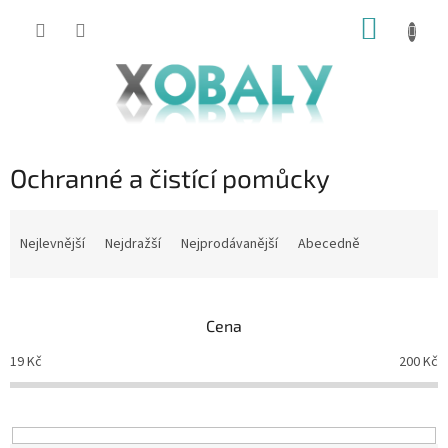
Přejít
NÁKUP
na
KOŠÍK
obsah
Ochranné a čistící pomůcky
Ř
a
Nejlevnější
Nejdražší
Nejprodávanější
Abecedně
z
e
n
Cena
í
p
19
Kč
200
Kč
r
o
d
u