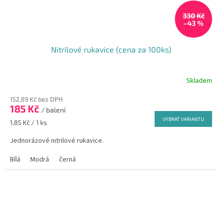
330 Kč
–43 %
Nitrilové rukavice (cena za 100ks)
Skladem
Průměrné
hodnocení
152,89 Kč bez DPH
produktu
185 Kč
je
/ balení
5,0
VYBRAT VARIANTU
Měrná
1,85 Kč / 1 ks
z
cena:
5
Jednorázové nitrilové rukavice.
hvězdiček.
Bílá
Modrá
černá