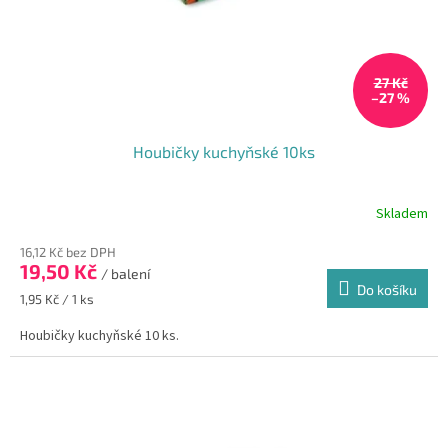
u
k
t
27 Kč
ů
–27 %
Houbičky kuchyňské 10ks
Skladem
Průměrné
hodnocení
16,12 Kč bez DPH
produktu
19,50 Kč
je
/ balení
Do košíku
4,5
Měrná
1,95 Kč / 1 ks
z
cena:
5
Houbičky kuchyňské 10 ks.
hvězdiček.