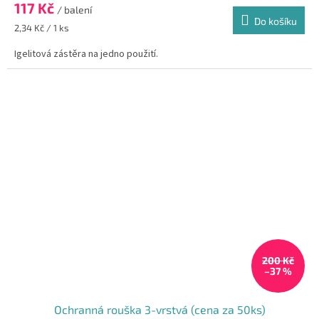
117 Kč
je
/ balení
Do košíku
5,0
Měrná
2,34 Kč / 1 ks
z
cena:
5
Igelitová zástěra na jedno použití.
hvězdiček.
200 Kč
–37 %
Ochranná rouška 3-vrstvá (cena za 50ks)