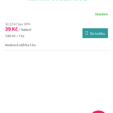
Skladem
Průměrné
hodnocení
32,23 Kč bez DPH
produktu
39 Kč
je
/ balení
Do košíku
3,0
Měrná
7,80 Kč / 1 ks
z
cena:
5
Houbová utěrka 5 ks.
hvězdiček.