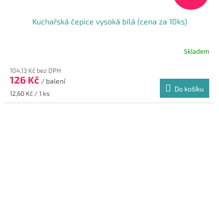
Kuchařská čepice vysoká bílá (cena za 10ks)
Skladem
104,13 Kč bez DPH
126 Kč
/ balení
Do košíku
Měrná
12,60 Kč / 1 ks
cena: