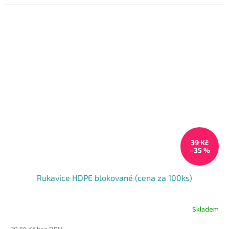
39 Kč
–35 %
Rukavice HDPE blokované (cena za 100ks)
Skladem
Průměrné
hodnocení
20,66 Kč bez DPH