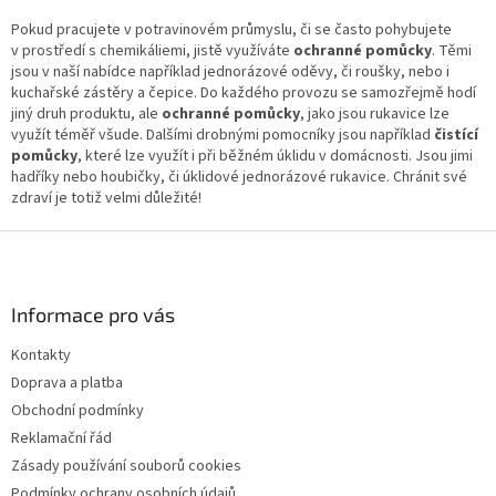
v
l
Pokud pracujete v potravinovém průmyslu, či se často pohybujete
á
v prostředí s chemikáliemi, jistě využíváte
ochranné pomůcky
. Těmi
d
jsou v naší nabídce například jednorázové oděvy, či roušky, nebo i
a
kuchařské zástěry a čepice. Do každého provozu se samozřejmě hodí
c
jiný druh produktu, ale
ochranné pomůcky
, jako jsou rukavice lze
í
využít téměř všude. Dalšími drobnými pomocníky jsou například
čistící
p
pomůcky
, které lze využít i při běžném úklidu v domácnosti. Jsou jimi
r
hadříky nebo houbičky, či úklidové jednorázové rukavice. Chránit své
v
zdraví je totiž velmi důležité!
k
y
Z
v
á
ý
p
p
a
Informace pro vás
i
t
s
Kontakty
í
u
Doprava a platba
Obchodní podmínky
Reklamační řád
Zásady používání souborů cookies
Podmínky ochrany osobních údajů