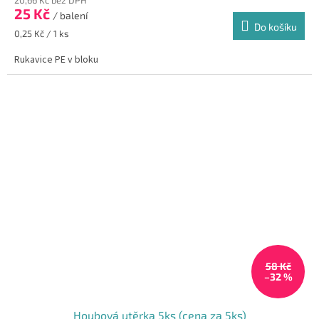
produktu
25 Kč
je
/ balení
Do košíku
5,0
Měrná
0,25 Kč / 1 ks
z
cena:
5
Rukavice PE v bloku
hvězdiček.
58 Kč
–32 %
Houbová utěrka 5ks (cena za 5ks)