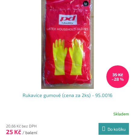
35 Kč
–28 %
Rukavice gumové (cena za 2ks) - 95.0016
Skladem
20,66 Kč bez DPH
Do košíku
25 Kč
/ balení