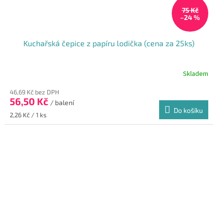
75 Kč
–24 %
Kuchařská čepice z papíru lodička (cena za 25ks)
Skladem
46,69 Kč bez DPH
56,50 Kč
/ balení
Do košíku
Měrná
2,26 Kč / 1 ks
cena: