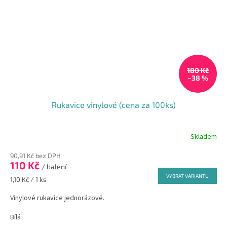
180 Kč
–38 %
Rukavice vinylové (cena za 100ks)
Skladem
Průměrné
hodnocení
90,91 Kč bez DPH
produktu
110 Kč
je
/ balení
5,0
VYBRAT VARIANTU
Měrná
1,10 Kč / 1 ks
z
cena:
5
Vinylové rukavice jednorázové.
hvězdiček.
Bílá