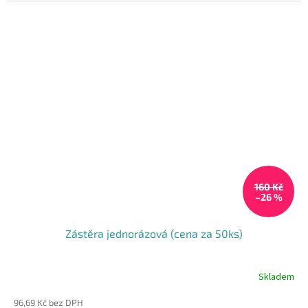
160 Kč
–26 %
Zástěra jednorázová (cena za 50ks)
Skladem
Průměrné
hodnocení
96,69 Kč bez DPH
produktu