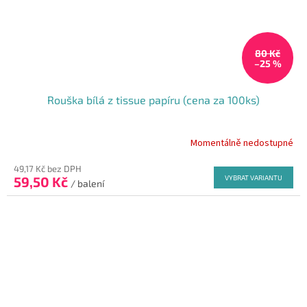
80 Kč
–25 %
Rouška bílá z tissue papíru (cena za 100ks)
Momentálně nedostupné
Průměrné
hodnocení
49,17 Kč bez DPH
produktu
59,50 Kč
VYBRAT VARIANTU
je
/ balení
5,0
z
5
hvězdiček.