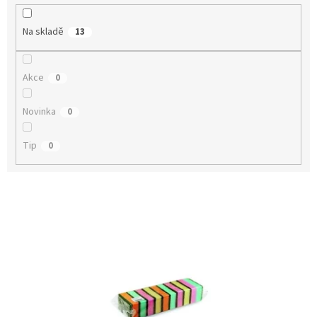
k
t
Na skladě
13
ů
Akce
0
Novinka
0
Tip
0
V
ý
p
i
s
p
r
o
d