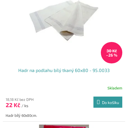
30 Kč
–26 %
Hadr na podlahu bílý tkaný 60x80 - 95.0033
Skladem
18,18 Kč bez DPH
Do košíku
22 Kč
/ ks
Hadr bílý 60x80cm.