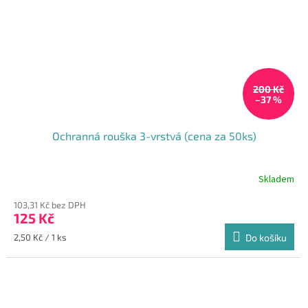
200 Kč
–37 %
Ochranná rouška 3-vrstvá (cena za 50ks)
Skladem
Průměrné
hodnocení
103,31 Kč bez DPH
produktu
125 Kč
je
5,0
Měrná
2,50 Kč / 1 ks
Do košíku
z
cena:
5
hvězdiček.