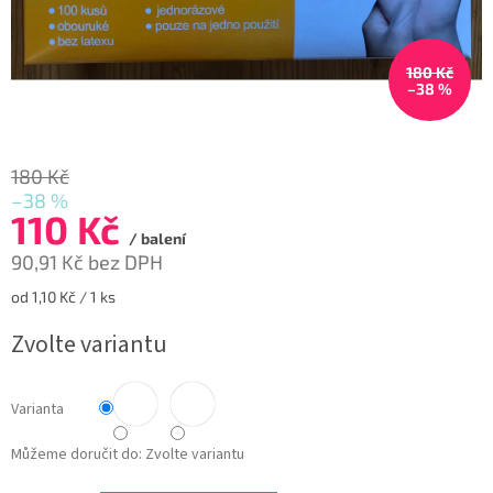
180 Kč
–38 %
180 Kč
–38 %
110 Kč
/ balení
90,91 Kč bez DPH
Měrná
od 1,10 Kč / 1 ks
cena:
Zvolte variantu
Varianta
Můžeme doručit do:
Zvolte variantu