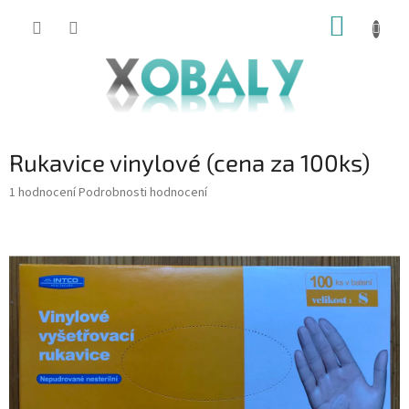
Přejít
NÁKUP
na
KOŠÍK
obsah
Rukavice vinylové (cena za 100ks)
Průměrné
1 hodnocení
Podrobnosti hodnocení
hodnocení
produktu
je
5,0
z
5
hvězdiček.