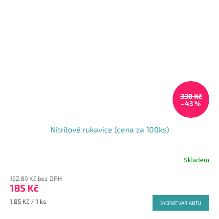
330 Kč
–43 %
Nitrilové rukavice (cena za 100ks)
Skladem
Průměrné
hodnocení
152,89 Kč bez DPH
produktu
185 Kč
je
5,0
Měrná
1,85 Kč / 1 ks
VYBRAT VARIANTU
z
cena:
5