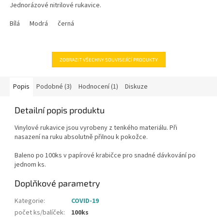
Jednorázové nitrilové rukavice.
hvězdiček.
Bílá
Modrá
černá
ZOBRAZIT VŠECHNY SOUVISEJÍCÍ PRODUKTY
Popis
Podobné (3)
Hodnocení (1)
Diskuze
Detailní popis produktu
Vinylové rukavice jsou vyrobeny z tenkého materiálu. Při
nasazení na ruku absolutně přilnou k pokožce.
Baleno po 100ks v papírové krabičce pro snadné dávkování po
jednom ks.
Doplňkové parametry
Kategorie
:
COVID-19
počet ks/balíček
:
100ks