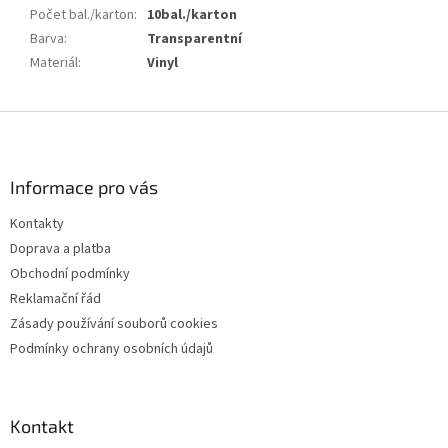
Počet bal./karton
:
10bal./karton
Barva
:
Transparentní
Materiál
:
Vinyl
Z
á
p
a
Informace pro vás
t
Kontakty
í
Doprava a platba
Obchodní podmínky
Reklamační řád
Zásady používání souborů cookies
Podmínky ochrany osobních údajů
Kontakt