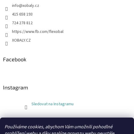
info
@
xobaly.cz
415 658 193
724 278 812
https://www.fb.com/flexobal
XOBALY.CZ
Facebook
Instagram
Sledovat na Instagramu
FLEXOBAL
KATRIN
Používáme cookies, abychom Vám umožnili pohodlné
prohlížení webu a díky analýze provozu webu neustále