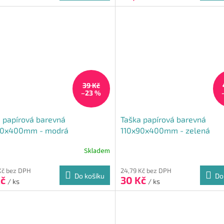
ček.
39 Kč
–23 %
 papírová barevná
Taška papírová barevná
90x400mm - modrá
110x90x400mm - zelená
Skladem
rné
cení
ktu
Kč bez DPH
24,79 Kč bez DPH
Do košíku
Do
Kč
30 Kč
/ ks
/ ks
ček.