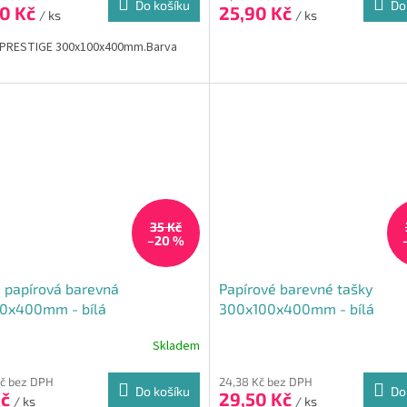
Do košíku
Do
50 Kč
25,90 Kč
/ ks
/ ks
 PRESTIGE 300x100x400mm.Barva
ček.
35 Kč
–20 %
 papírová barevná
Papírové barevné tašky
90x400mm - bílá
300x100x400mm - bílá
Skladem
rné
cení
ktu
Kč bez DPH
24,38 Kč bez DPH
Do košíku
Do
Kč
29,50 Kč
/ ks
/ ks