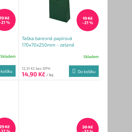
19 Kč
19 Kč
–21 %
–21 %
Taška barevná papírová
170x70x250mm - zelená
Skladem
Skladem
12,31 Kč bez DPH
 košíku
Do košíku
14,90 Kč
/ ks
29 Kč
30 Kč
–32 %
–33 %