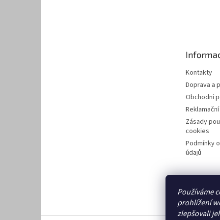
Z
á
p
a
t
Informac
í
Kontakty
Doprava a p
Obchodní 
Reklamační
Zásady pou
cookies
Podmínky o
údajů
Používáme c
prohlížení w
zlepšovali je