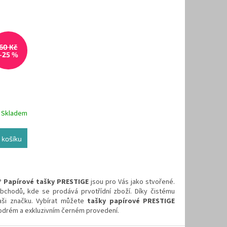
60 Kč
–25 %
Skladem
 košíku
y?
Papírové tašky PRESTIGE
jsou pro Vás jako stvořené.
obchodů, kde se prodává prvotřídní zboží. Díky čistému
aši značku. Vybírat můžete
tašky papírové PRESTIGE
 modrém a exkluzivním černém provedení.