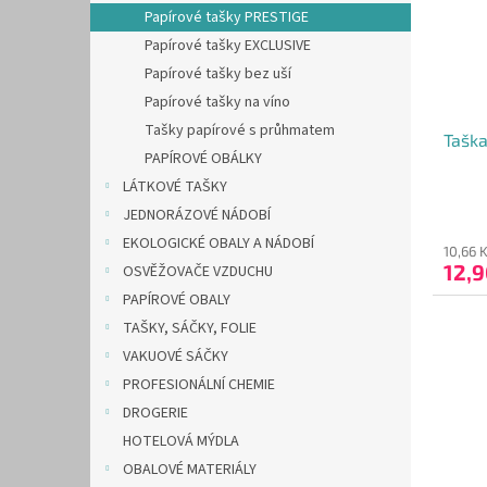
s
o
n
Papírové tašky PRESTIGE
p
d
e
Papírové tašky EXCLUSIVE
r
u
l
o
k
Papírové tašky bez uší
d
t
Papírové tašky na víno
u
ů
Tašky papírové s průhmatem
Tašk
k
PAPÍROVÉ OBÁLKY
t
LÁTKOVÉ TAŠKY
ů
JEDNORÁZOVÉ NÁDOBÍ
EKOLOGICKÉ OBALY A NÁDOBÍ
10,66 
12,
OSVĚŽOVAČE VZDUCHU
PAPÍROVÉ OBALY
TAŠKY, SÁČKY, FOLIE
VAKUOVÉ SÁČKY
PROFESIONÁLNÍ CHEMIE
DROGERIE
HOTELOVÁ MÝDLA
OBALOVÉ MATERIÁLY