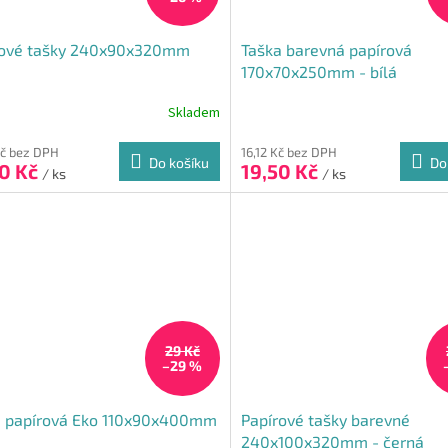
rové tašky 240x90x320mm
Taška barevná papírová
170x70x250mm - bílá
Skladem
Kč bez DPH
16,12 Kč bez DPH
Do košíku
Do
90 Kč
19,50 Kč
/ ks
/ ks
29 Kč
–29 %
a papírová Eko 110x90x400mm
Papírové tašky barevné
240x100x320mm - černá