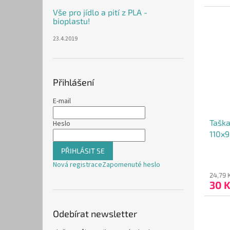
4,0
Vše pro jídlo a pití z PLA -
z
bioplastu!
5
hvězdi
23.4.2019
Přihlášení
E-mail
Taška
Heslo
110x
PŘIHLÁSIT SE
Průmě
Nová registrace
Zapomenuté heslo
hodno
produ
24,79 
30 
je
5,0
z
Odebírat newsletter
5
hvězdi