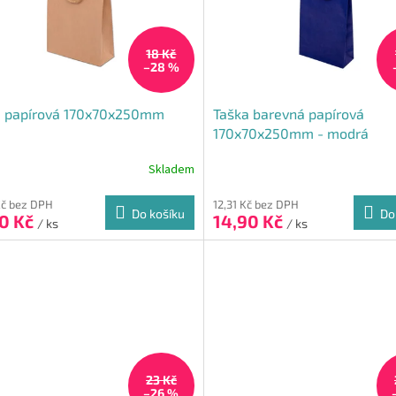
18 Kč
–28 %
a papírová 170x70x250mm
Taška barevná papírová
170x70x250mm - modrá
Skladem
Průměrné
hodnocení
produktu
Kč bez DPH
12,31 Kč bez DPH
Do košíku
Do
90 Kč
14,90 Kč
je
/ ks
/ ks
5,0
z
5
hvězdiček.
23 Kč
–26 %