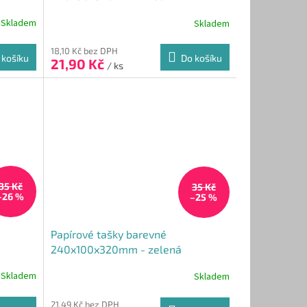
Skladem
Skladem
Průměrné
hodnocení
produktu
18,10 Kč bez DPH
 košíku
Do košíku
21,90 Kč
je
/ ks
3,6
z
5
hvězdiček.
35 Kč
35 Kč
–26 %
–25 %
Papírové tašky barevné
240x100x320mm - zelená
Skladem
Skladem
Průměrné
hodnocení
produktu
21,49 Kč bez DPH