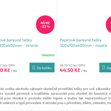
45 Kč
–23 %
ové barevné tašky
Papírové barevné tašky
100x400mm - zelená
300x100x400mm - modrá
Skladem
Kč bez DPH
36,78 Kč bez DPH
Do košíku
Do
50 Kč
44,50 Kč
/ ks
/ ks
O
v
 do svého obchodu zakoupit skutečně prvotřídní tašky pro své zákazník
l
tra vysoké pevnosti a kvalitnímu zpracování jsou vhodné do luxusních 
á
ní jsou vhodné k postisku Vaším logem a budou tak reprezentovat V
d
h velikostí a typů provedení. K dostání jsou v přírodním, bílém, zeleném,
a
c