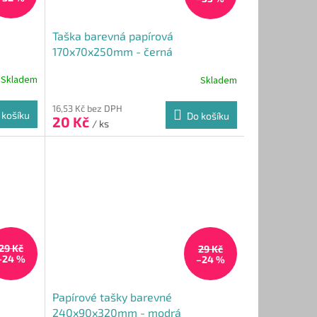
Taška barevná papírová
170x70x250mm - černá
Skladem
Skladem
Průměrné
hodnocení
produktu
16,53 Kč bez DPH
 košíku
Do košíku
20 Kč
je
/ ks
4,0
z
5
hvězdiček.
29 Kč
29 Kč
–24 %
–24 %
Papírové tašky barevné
240x90x320mm - modrá