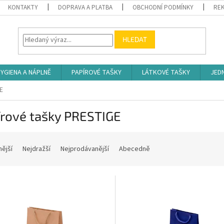
KONTAKTY
DOPRAVA A PLATBA
OBCHODNÍ PODMÍNKY
REK
HLEDAT
YGIENA A NÁPLNĚ
PAPÍROVÉ TAŠKY
LÁTKOVÉ TAŠKY
JED
E
írové tašky PRESTIGE
nější
Nejdražší
Nejprodávanější
Abecedně