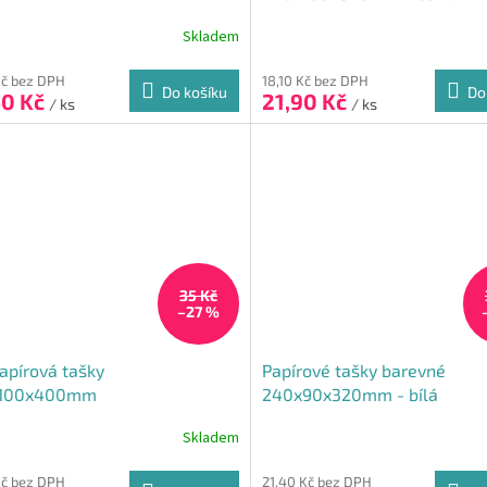
Skladem
rné
cení
ktu
Kč bez DPH
18,10 Kč bez DPH
Do košíku
Do
50 Kč
21,90 Kč
/ ks
/ ks
ček.
35 Kč
–27 %
apírová tašky
Papírové tašky barevné
100x400mm
240x90x320mm - bílá
Skladem
rné
cení
ktu
Kč bez DPH
21,40 Kč bez DPH