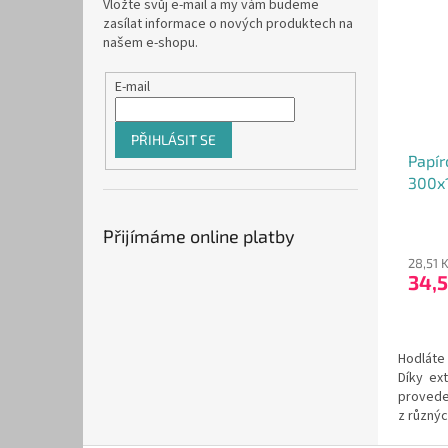
Vložte svůj e-mail a my vám budeme
zasílat informace o nových produktech na
našem e-shopu.
E-mail
PŘIHLÁSIT SE
Papír
300x
Přijímáme online platby
28,51 
34,
Hodláte
Díky ex
provede
z různýc