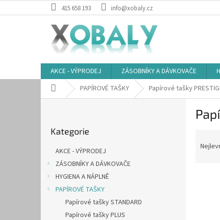
Přejít
415 658 193
info@xobaly.cz
na
obsah
AKCE - VÝPRODEJ
ZÁSOBNÍKY A DÁVKOVAČE
H
Domů
PAPÍROVÉ TAŠKY
Papírové tašky PRESTIG
P
Pap
o
Přeskočit
s
Kategorie
kategorie
Ř
t
a
r
Nejlev
AKCE - VÝPRODEJ
z
a
ZÁSOBNÍKY A DÁVKOVAČE
e
n
V
n
HYGIENA A NÁPLNĚ
n
ý
í
í
PAPÍROVÉ TAŠKY
p
p
p
Papírové tašky STANDARD
i
r
a
Papírové tašky PLUS