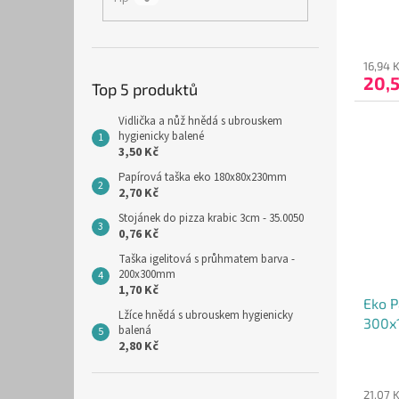
Průmě
hodno
produ
16,94 
20,
je
Top 5 produktů
5,0
z
Vidlička a nůž hnědá s ubrouskem
5
hygienicky balené
hvězdi
3,50 Kč
Papírová taška eko 180x80x230mm
2,70 Kč
Stojánek do pizza krabic 3cm - 35.0050
0,76 Kč
Taška igelitová s průhmatem barva -
200x300mm
1,70 Kč
Eko P
Lžíce hnědá s ubrouskem hygienicky
300x
balená
2,80 Kč
Průmě
hodno
produ
21,07 