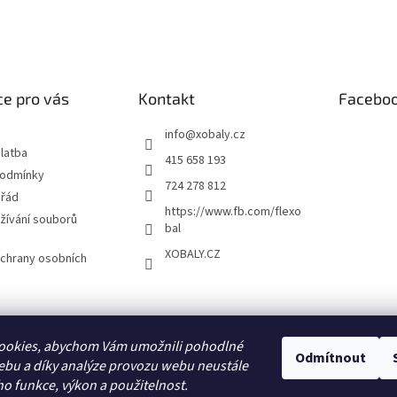
í
p
r
v
k
y
e pro vás
Kontakt
Facebo
v
ý
info
@
xobaly.cz
p
latba
415 658 193
i
podmínky
s
724 278 812
u
 řád
https://www.fb.com/flexo
žívání souborů
bal
XOBALY.CZ
chrany osobních
FLEXOBAL
KATRIN
ookies, abychom Vám umožnili pohodlné
Odmítnout
ebu a díky analýze provozu webu neustále
ho funkce, výkon a použitelnost.