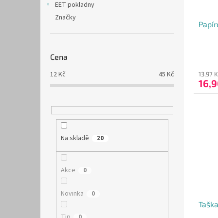
EET pokladny
Značky
Papí
Cena
12
Kč
45
Kč
13,97 
16,
Na skladě
20
Akce
0
Novinka
0
Tašk
Tip
0