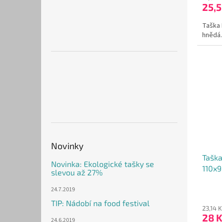
25,
je
5,0
Taška
z
hnědá.
5
hvězdi
Novinky
Taška
Novinka: Ekologické tašky se
110x
slevou až 27%
Průmě
24.7.2019
hodno
TIP: Nádobí na food festival
produ
23,14 
28 
je
24.6.2019