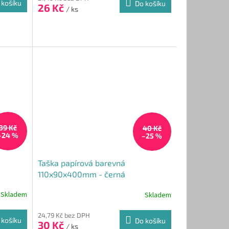
 košíku
Do košíku
26 Kč
je
/ ks
5,0
z
5
hvězdiček.
39 Kč
40 Kč
–24 %
–25 %
Taška papírová barevná
110x90x400mm - černá
Skladem
Skladem
24,79 Kč bez DPH
 košíku
Do košíku
30 Kč
/ ks