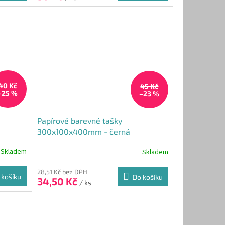
40 Kč
45 Kč
–25 %
–23 %
Papírové barevné tašky
300x100x400mm - černá
Skladem
Skladem
28,51 Kč bez DPH
 košíku
Do košíku
34,50 Kč
/ ks