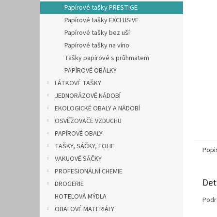
n
Papírové tašky PRESTIGE
e
Papírové tašky EXCLUSIVE
l
Papírové tašky bez uší
Papírové tašky na víno
Tašky papírové s průhmatem
PAPÍROVÉ OBÁLKY
LÁTKOVÉ TAŠKY
JEDNORÁZOVÉ NÁDOBÍ
EKOLOGICKÉ OBALY A NÁDOBÍ
OSVĚŽOVAČE VZDUCHU
PAPÍROVÉ OBALY
TAŠKY, SÁČKY, FOLIE
Popi
VAKUOVÉ SÁČKY
PROFESIONÁLNÍ CHEMIE
Det
DROGERIE
HOTELOVÁ MÝDLA
Podr
OBALOVÉ MATERIÁLY