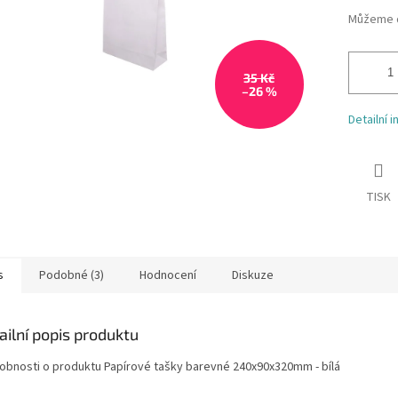
Můžeme d
35 Kč
–26 %
Detailní 
TISK
s
Podobné (3)
Hodnocení
Diskuze
ailní popis produktu
obnosti o produktu Papírové tašky barevné 240x90x320mm - bílá