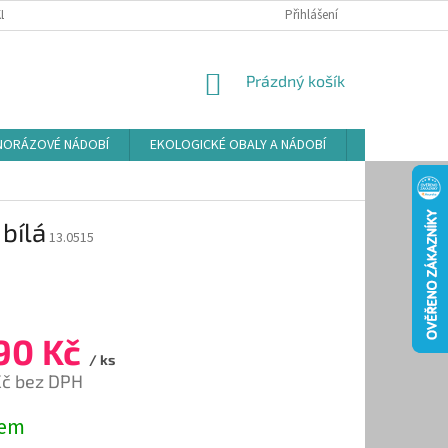
LAMAČNÍ ŘÁD
ZÁSADY POUŽÍVÁNÍ SOUBORŮ COOKIES
Přihlášení
PODMÍNKY O
NÁKUPNÍ
Prázdný košík
KOŠÍK
NORÁZOVÉ NÁDOBÍ
EKOLOGICKÉ OBALY A NÁDOBÍ
OSVĚŽOVAČE
bílá
13.0515
90 Kč
/ ks
Kč bez DPH
dem