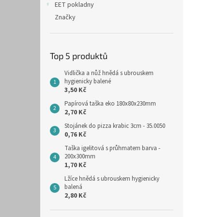
EET pokladny
Značky
Top 5 produktů
Vidlička a nůž hnědá s ubrouskem
hygienicky balené
3,50 Kč
Papírová taška eko 180x80x230mm
2,70 Kč
Stojánek do pizza krabic 3cm - 35.0050
0,76 Kč
Taška igelitová s průhmatem barva -
200x300mm
1,70 Kč
Lžíce hnědá s ubrouskem hygienicky
balená
2,80 Kč