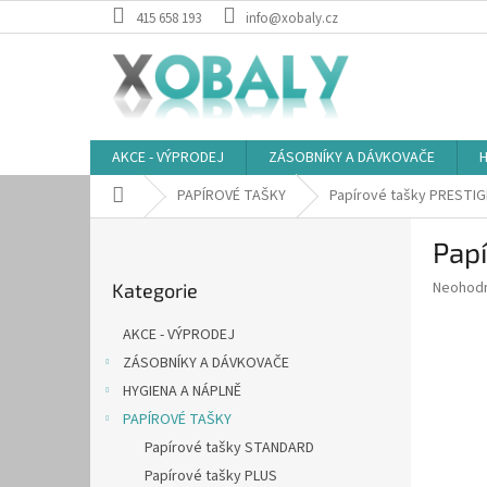
Přejít
415 658 193
info@xobaly.cz
na
obsah
AKCE - VÝPRODEJ
ZÁSOBNÍKY A DÁVKOVAČE
H
Domů
PAPÍROVÉ TAŠKY
Papírové tašky PRESTIG
P
Pap
o
Přeskočit
s
Průměr
Neohod
Kategorie
kategorie
t
hodnoce
r
produkt
AKCE - VÝPRODEJ
a
je
ZÁSOBNÍKY A DÁVKOVAČE
0,0
n
z
HYGIENA A NÁPLNĚ
n
5
í
PAPÍROVÉ TAŠKY
hvězdič
p
Papírové tašky STANDARD
a
Papírové tašky PLUS