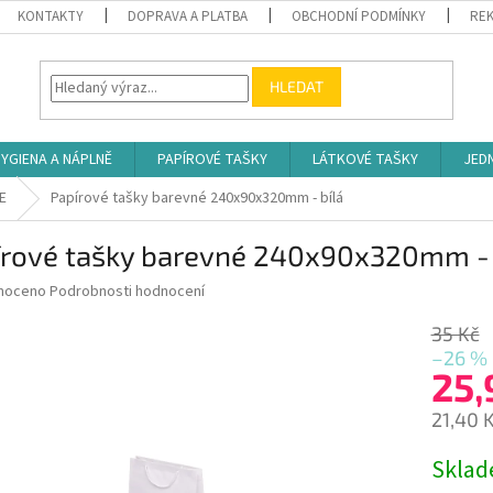
KONTAKTY
DOPRAVA A PLATBA
OBCHODNÍ PODMÍNKY
REK
HLEDAT
YGIENA A NÁPLNĚ
PAPÍROVÉ TAŠKY
LÁTKOVÉ TAŠKY
JED
E
Papírové tašky barevné 240x90x320mm - bílá
írové tašky barevné 240x90x320mm - 
né
noceno
Podrobnosti hodnocení
ní
u
35 Kč
–26 %
25,
21,40 
ek.
Měrná
Skla
cena: