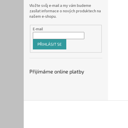
Vložte svůj e-mail a my vám budeme
zasílat informace o nových produktech na
našem e-shopu.
E-mail
PŘIHLÁSIT SE
Přijímáme online platby
Z
á
p
a