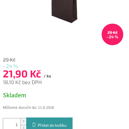
29 Kč
–24 %
29 Kč
–24 %
21,90 Kč
/ ks
18,10 Kč bez DPH
Měrná
Skladem
cena:
Můžeme doručit do:
11.8.2026
Přidat do košíku