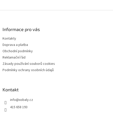
Z
á
p
a
Informace pro vás
t
Kontakty
í
Doprava a platba
Obchodní podmínky
Reklamační řád
Zásady používání souborů cookies
Podmínky ochrany osobních údajů
Kontakt
info
@
xobaly.cz
415 658 193