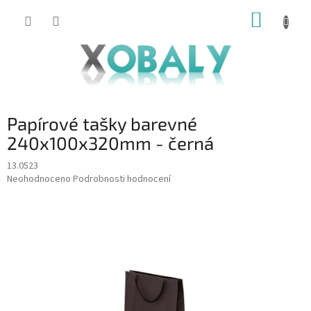
Přejít
NÁKUP
na
KOŠÍK
obsah
Papírové tašky barevné
240x100x320mm - černá
13.0523
Průměrné
Neohodnoceno
Podrobnosti hodnocení
hodnocení
produktu
je
0,0
z
5
hvězdiček.