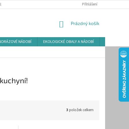
LAMAČNÍ ŘÁD
ZÁSADY POUŽÍVÁNÍ SOUBORŮ COOKIES
Přihlášení
PODMÍNKY O
NÁKUPNÍ
Prázdný košík
KOŠÍK
NORÁZOVÉ NÁDOBÍ
EKOLOGICKÉ OBALY A NÁDOBÍ
OSVĚŽOVAČE
 kuchyní!
3
položek celkem