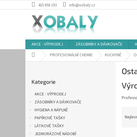
Přejít
415 658 193
info@xobaly.cz
na
obsah
AKCE - VÝPRODEJ
ZÁSOBNÍKY A DÁVKOVAČE
H
Domů
PROFESIONÁLNÍ CHEMIE
KUCHYNĚ
O
P
Ost
o
Přeskočit
s
Kategorie
kategorie
Výro
t
r
AKCE - VÝPRODEJ
a
Profesi
ZÁSOBNÍKY A DÁVKOVAČE
n
Ř
HYGIENA A NÁPLNĚ
n
a
Nejlev
í
PAPÍROVÉ TAŠKY
z
p
LÁTKOVÉ TAŠKY
e
a
JEDNORÁZOVÉ NÁDOBÍ
V
n