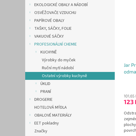
n
EKOLOGICKÉ OBALY A NÁDOBÍ
ý
í
e
p
p
OSVĚŽOVAČE VZDUCHU
l
i
r
PAPÍROVÉ OBALY
s
o
TAŠKY, SÁČKY, FOLIE
p
d
VAKUOVÉ SÁČKY
r
u
PROFESIONÁLNÍ CHEMIE
o
k
d
KUCHYNĚ
t
u
ů
Výrobky do myček
Jar P
k
Ruční mytí nádobí
odma
t
Ostatní výrobky kuchyně
ů
ÚKLID
Průmě
hodno
PRANÍ
produ
101,65
DROGERIE
123
je
HOTELOVÁ MÝDLA
5,0
Odstra
z
OBALOVÉ MATERIÁLY
zejmén
5
EET pokladny
plochy
hvězdi
povrch
Značky