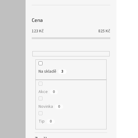
potravi
Cena
123
Kč
825
Kč
Na skladě
3
Akce
0
Novinka
0
Tip
0