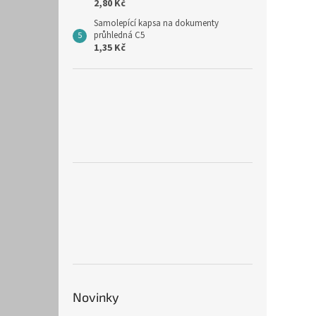
2,80 Kč
Samolepící kapsa na dokumenty
průhledná C5
1,35 Kč
Novinky