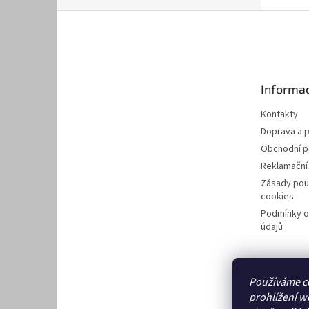
Z
á
p
a
t
Informac
í
Kontakty
Doprava a p
Obchodní 
Reklamační
Zásady pou
cookies
Podmínky o
údajů
Používáme c
prohlížení w