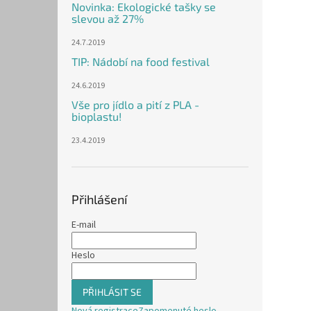
Novinka: Ekologické tašky se
slevou až 27%
24.7.2019
TIP: Nádobí na food festival
24.6.2019
Vše pro jídlo a pití z PLA -
bioplastu!
23.4.2019
Přihlášení
E-mail
Heslo
PŘIHLÁSIT SE
Nová registrace
Zapomenuté heslo