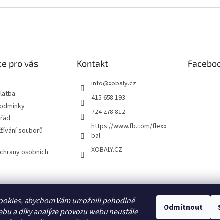
e pro vás
Kontakt
Facebo
info
@
xobaly.cz
latba
415 658 193
podmínky
724 278 812
 řád
https://www.fb.com/flexo
žívání souborů
bal
XOBALY.CZ
chrany osobních
FLEXOBAL
KATRIN
ookies, abychom Vám umožnili pohodlné
Odmítnout
ebu a díky analýze provozu webu neustále