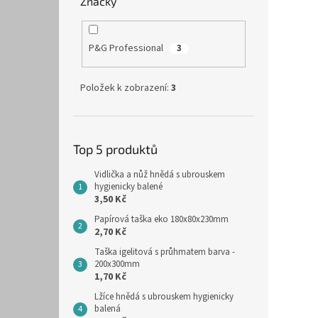
Značky
P&G Professional
3
Položek k zobrazení:
3
Top 5 produktů
Vidlička a nůž hnědá s ubrouskem
hygienicky balené
3,50 Kč
Papírová taška eko 180x80x230mm
2,70 Kč
Taška igelitová s průhmatem barva -
200x300mm
1,70 Kč
Lžíce hnědá s ubrouskem hygienicky
balená