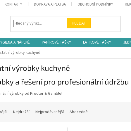
KONTAKTY
DOPRAVA A PLATBA
OBCHODNÍ PODMÍNKY
REK
HLEDAT
YGIENA A NÁPLNĚ
PAPÍROVÉ TAŠKY
LÁTKOVÉ TAŠKY
JED
statní výrobky kuchyně
atní výrobky kuchyně
bky a řešení pro profesionální údržbu
onální výrobky od Procter & Gamble!
nější
Nejdražší
Nejprodávanější
Abecedně