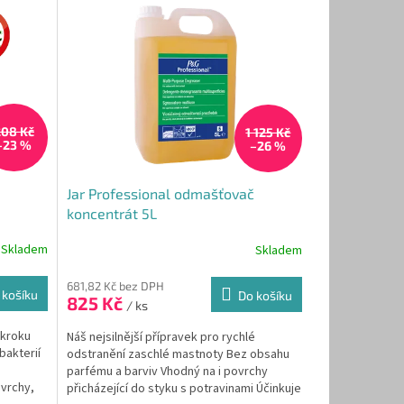
208 Kč
1 125 Kč
–23 %
–26 %
Jar Professional odmašťovač
koncentrát 5L
Skladem
Skladem
681,82 Kč bez DPH
 košíku
Do košíku
825 Kč
/ ks
 kroku
Náš nejsilnější přípravek pro rychlé
bakterií
odstranění zaschlé mastnoty Bez obsahu
parfému a barviv Vhodný na i povrchy
ovrchy,
přicházející do styku s potravinami Účinkuje