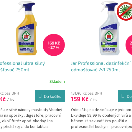
169 Kč
–27 %
rofessional ultra silný
Jar Professional dezinfekční
šťovač 750ml
odmašťovač 2v1 750ml
Skladem
rné
cení
ktu
 Kč bez DPH
131,40 Kč bez DPH
Do košíku
Do
 Kč
159 Kč
/ ks
/ ks
ňuje silné nánosy mastnoty Vhodný
Odmašťuje a dezinfikuje v jednom
a na sporáky, digestoře, pracovní
Likviduje 99,99 % obalených virů a 
, okolí fritéz apod. Vhodný i na
během 15 sekund* Pro použití v
ček.
y přicházející do kontaktu s
profesionální kuchyni - pracovní p