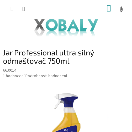
Přejít
NÁKUP
na
KOŠÍK
obsah
Jar Professional ultra silný
odmašťovač 750ml
66.0014
Průměrné
1 hodnocení
Podrobnosti hodnocení
hodnocení
produktu
je
5,0
z
5
hvězdiček.