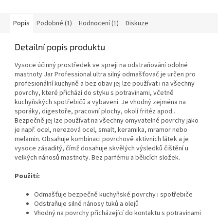
Popis
Podobné (1)
Hodnocení (1)
Diskuze
Detailní popis produktu
Vysoce účinný prostředek ve spreji na odstraňování odolné
mastnoty Jar Professional ultra silný odmašťovač je určen pro
profesionální kuchyně a bez obav jej lze používat i na všechny
povrchy, které přichází do styku s potravinami, včetně
kuchyňských spotřebičů a vybavení. Je vhodný zejména na
sporáky, digestoře, pracovní plochy, okolí fritéz apod..
Bezpečně jej lze používat na všechny omyvatelné povrchy jako
je např. ocel, nerezová ocel, smalt, keramika, mramor nebo
melamin. Obsahuje kombinaci povrchově aktivních látek a je
vysoce zásaditý, čímž dosahuje skvělých výsledků čištění u
velkých nánosů mastnoty. Bez parfému a bělicích složek.
Použití:
Odmašťuje bezpečně kuchyňské povrchy i spotřebiče
Odstraňuje silné nánosy tuků a olejů
Vhodný na povrchy přicházející do kontaktu s potravinami