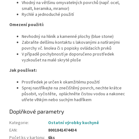
Vhodný na většinu omyvatelných povrchů (např. ocel,
smalt, keramika, mramor)
Rychlé a jednoduché použití
Omezení použití:
Nevhodný na hliník a kamenné plochy (blue stone)
Zabraňte delšímu kontaktu s lakovanými a natíranými
povrchy vč. linolea či s popisky ovládacích prvků
V případě pochybností je doporučeno prostředek
vyzkoušet na malé skryté ploše
Jak používat:
Prostředek je určen k okamžitému použití
Sprej nastříkejte na znečištěný povrch, nechte krátce
působit, vyčistěte, opláchněte čistou vodou a nakonec
utřete vlhkým nebo suchým hadříkem
Doplňkové parametry
Kategorie
:
Ostatní výrobky kuchyně
EAN
:
8001841474434
Počet ks v kartonu
:
6ks