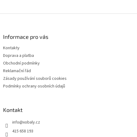
Z
á
p
a
Informace pro vás
t
Kontakty
í
Doprava a platba
Obchodní podmínky
Reklamační řád
Zásady používání souborů cookies
Podmínky ochrany osobních údajů
Kontakt
info
@
xobaly.cz
415 658 193