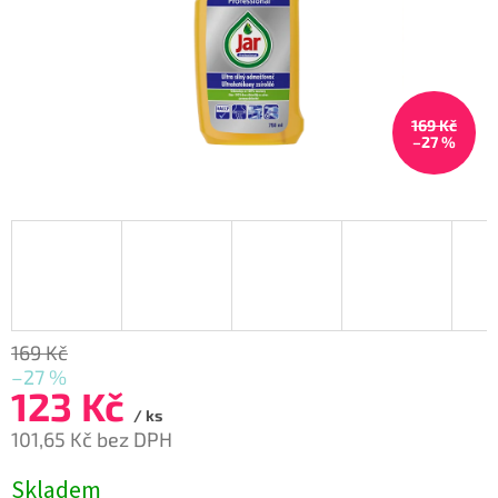
169 Kč
–27 %
169 Kč
–27 %
123 Kč
/ ks
101,65 Kč bez DPH
Měrná
Skladem
cena: