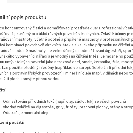
ailní popis produktu
ce koncentrovaný čisticí a odmašťovací prostředek Jar Professional víceú
šťovač je určený pro úklid různých povrchů v kuchyních. Zvláště účinný je 
raňování mastnoty, včetně odolné a připálené mastnoty v profesionálních 
vá kombinaci povrchově aktivních látek a alkalického přípravku na čištění a
raňování odolné mastnoty. Je velmi účinný na odmašťování digestoří, spor
ňského vybavení či nářadí a je vhodný i na čištění fritéz. Je možné ho použ
inu umývatelných povrchů jako nerezová ocel, smalt, keramika, žula, modr
 Lze použít neředěný i ředěný (například ve spreji). Dobře čistí přírodní tuky
ních a potravinářských provozech) i minerální oleje (např. v dílnách nebo t
oužití plochu omyjte pitnou vodou.
ití:
Odmašťování přírodních tuků (např. olej, sádlo, tuk) ze všech povrchů
Vhodný zvláště na digestoře, grily, fritézy, pracovní plochy, stěny a stro
Odstraňuje minerální oleje
ení použití: