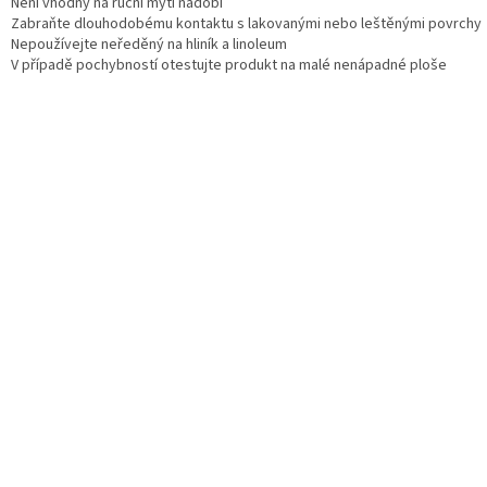
Není vhodný na ruční mytí nádobí
Zabraňte dlouhodobému kontaktu s lakovanými nebo leštěnými povrchy
Nepoužívejte neředěný na hliník a linoleum
V případě pochybností otestujte produkt na malé nenápadné ploše