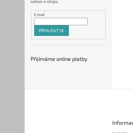
našem e-shopu.
E-mail
PŘIHLÁSIT SE
Přijímáme online platby
Z
á
p
a
t
Informac
í