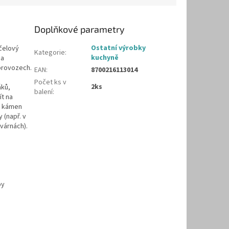
Doplňkové parametry
Ostatní výrobky
čelový
Kategorie
:
kuchyně
na
provozech.
EAN
:
8700216113014
Počet ks v
2ks
áků,
balení
:
ít na
ý kámen
 (např. v
ovárnách).
py