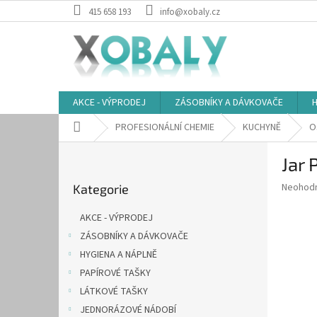
Přejít
415 658 193
info@xobaly.cz
na
obsah
AKCE - VÝPRODEJ
ZÁSOBNÍKY A DÁVKOVAČE
H
Domů
PROFESIONÁLNÍ CHEMIE
KUCHYNĚ
O
P
Jar 
o
Přeskočit
s
Průměr
Neohod
Kategorie
kategorie
t
hodnoce
r
produkt
AKCE - VÝPRODEJ
a
je
ZÁSOBNÍKY A DÁVKOVAČE
0,0
n
z
HYGIENA A NÁPLNĚ
n
5
í
PAPÍROVÉ TAŠKY
hvězdič
p
LÁTKOVÉ TAŠKY
a
JEDNORÁZOVÉ NÁDOBÍ