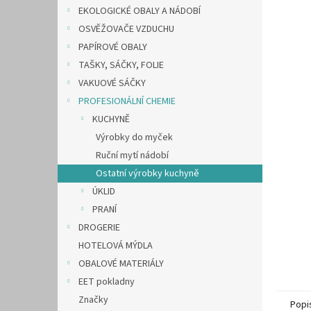
n
EKOLOGICKÉ OBALY A NÁDOBÍ
e
OSVĚŽOVAČE VZDUCHU
l
PAPÍROVÉ OBALY
TAŠKY, SÁČKY, FOLIE
VAKUOVÉ SÁČKY
PROFESIONÁLNÍ CHEMIE
KUCHYNĚ
Výrobky do myček
Ruční mytí nádobí
Ostatní výrobky kuchyně
ÚKLID
PRANÍ
DROGERIE
HOTELOVÁ MÝDLA
OBALOVÉ MATERIÁLY
EET pokladny
Značky
Popi