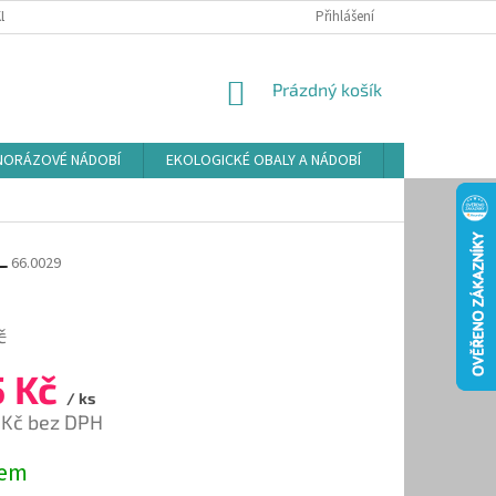
LAMAČNÍ ŘÁD
ZÁSADY POUŽÍVÁNÍ SOUBORŮ COOKIES
Přihlášení
PODMÍNKY O
NÁKUPNÍ
Prázdný košík
KOŠÍK
NORÁZOVÉ NÁDOBÍ
EKOLOGICKÉ OBALY A NÁDOBÍ
OSVĚŽOVAČE
L
66.0029
č
5 Kč
/ ks
 Kč bez DPH
dem