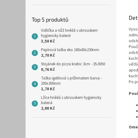
Det
Top 5 produktů
Vyso
Vidlička a nůž hnědá s ubrouskem
odma
hygienicky balené
odst
3,50 Kč
Použí
Papírová taška eko 180x80x230mm
odst
2,70 Kč
kuchy
Stojánek do pizza krabic 3cm - 35.0050
větš
0,76 Kč
apod.
kuchy
Taška igelitová s průhmatem barva -
Po p
200x300mm
1,70 Kč
Použ
Lžíce hnědá s ubrouskem hygienicky
balená
2,80 Kč
Omez