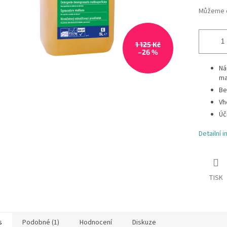
Můžeme d
1 125 Kč
–26 %
Ná
ma
Be
Vh
Úč
Detailní 
TISK
s
Podobné (1)
Hodnocení
Diskuze