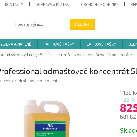
KONTAKTY
DOPRAVA A PLATBA
OBCHODNÍ PODMÍNKY
REK
HLEDAT
YGIENA A NÁPLNĚ
PAPÍROVÉ TAŠKY
LÁTKOVÉ TAŠKY
JED
statní výrobky kuchyně
Jar Professional odmašťovač koncentrát 5L
Professional odmašťovač koncentrát 5
né
noceno
Podrobnosti hodnocení
ní
u
1 125 K
–26 %
82
681,82
ek.
Měrná
Skla
cena: