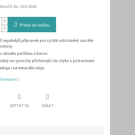
oručit do:
10.8.2026
Přidat do košíku
š nejsilnější přípravek pro rychlé odstranění zaschlé
stnoty
z obsahu parfému a barviv
odný na i povrchy přicházející do styku s potravinami
inkuje i na minerální oleje
informace
ZEPTAT SE
SDÍLET