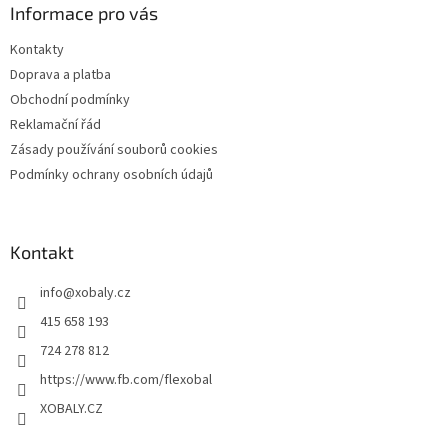
a
a
Informace pro vás
c
t
í
Kontakty
í
p
Doprava a platba
r
v
Obchodní podmínky
k
Reklamační řád
y
Zásady používání souborů cookies
v
ý
Podmínky ochrany osobních údajů
p
i
s
u
Kontakt
info
@
xobaly.cz
415 658 193
724 278 812
https://www.fb.com/flexobal
XOBALY.CZ