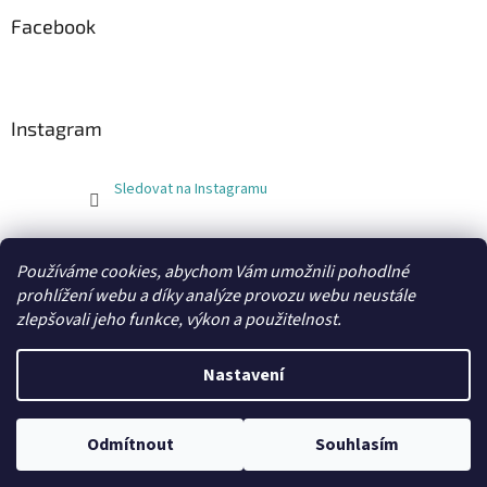
Facebook
Instagram
Sledovat na Instagramu
FLEXOBAL
KATRIN
Používáme cookies, abychom Vám umožnili pohodlné
prohlížení webu a díky analýze provozu webu neustále
zlepšovali jeho funkce, výkon a použitelnost.
Vytvořil Shoptet
Nastavení
Copyright 2026
xobaly.cz
. Všechna práva vyhrazena.
Odmítnout
Souhlasím
Grafický návrh a kódování vytvořil
BEOM.cz
.