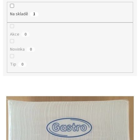
k
t
Na skladě
1
ů
Akce
0
Novinka
0
Tip
0
V
ý
p
i
s
p
r
o
d