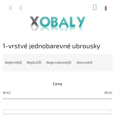
Přejít
NÁKUP
na
KOŠÍK
obsah
1-vrstvé jednobarevné ubrousky
Ř
a
Nejlevnější
Nejdražší
Nejprodávanější
Abecedně
z
e
n
Cena
í
p
95
Kč
96
Kč
r
o
d
u