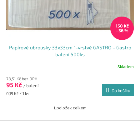
u
k
t
150 Kč
ů
–36 %
Papírové ubrousky 33x33cm 1-vrstvé GASTRO - Gastro
balení 500ks
Skladem
Průměrné
hodnocení
78,51 Kč bez DPH
produktu
95 Kč
je
/ balení
Do košíku
5,0
Měrná
0,19 Kč / 1 ks
z
cena:
5
1
položek celkem
hvězdiček.
O
v
l
Z
á
á
d
p