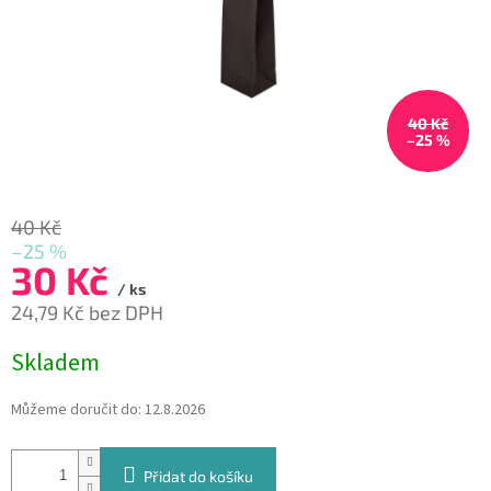
40 Kč
–25 %
40 Kč
–25 %
30 Kč
/ ks
24,79 Kč bez DPH
Měrná
Skladem
cena:
Můžeme doručit do:
12.8.2026
Přidat do košíku