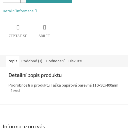
Detailní informace
ZEPTAT SE
SDÍLET
Popis
Podobné (3)
Hodnocení
Diskuze
Detailní popis produktu
Podrobnosti o produktu Taška papírová barevná 110x90x400mm
- černá
Z
á
p
a
Informace pro vás