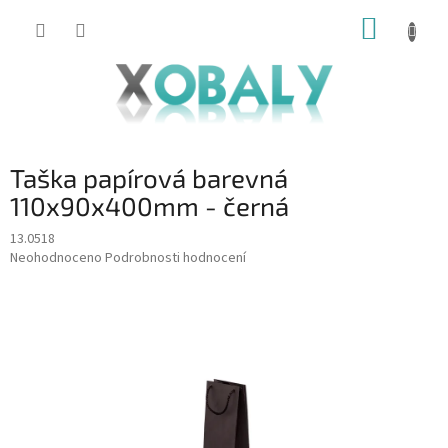
Přejít
NÁKUP
na
KOŠÍK
obsah
Taška papírová barevná
110x90x400mm - černá
13.0518
Průměrné
Neohodnoceno
Podrobnosti hodnocení
hodnocení
produktu
je
0,0
z
5
hvězdiček.