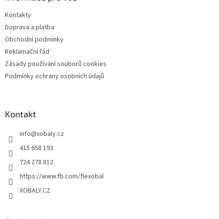
t
Kontakty
í
Doprava a platba
Obchodní podmínky
Reklamační řád
Zásady používání souborů cookies
Podmínky ochrany osobních údajů
Kontakt
info
@
xobaly.cz
415 658 193
724 278 812
https://www.fb.com/flexobal
XOBALY.CZ