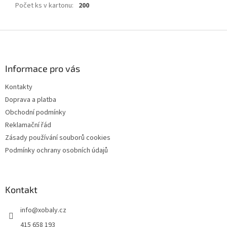
Počet ks v kartonu
:
200
Z
á
p
a
Informace pro vás
t
Kontakty
í
Doprava a platba
Obchodní podmínky
Reklamační řád
Zásady používání souborů cookies
Podmínky ochrany osobních údajů
Kontakt
info
@
xobaly.cz
415 658 193