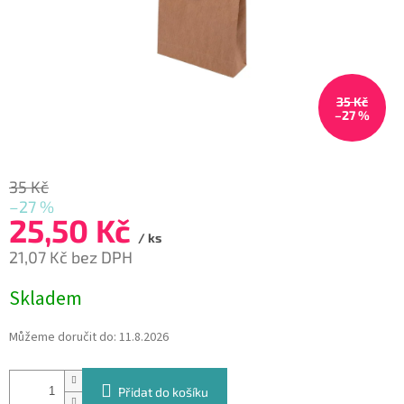
35 Kč
–27 %
35 Kč
–27 %
25,50 Kč
/ ks
21,07 Kč bez DPH
Měrná
Skladem
cena:
Můžeme doručit do:
11.8.2026
Přidat do košíku