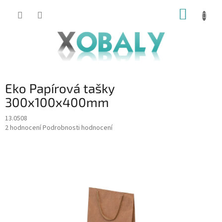
Přejít
NÁKUP
na
KOŠÍK
obsah
Eko Papírová tašky
300x100x400mm
13.0508
Průměrné
2 hodnocení
Podrobnosti hodnocení
hodnocení
produktu
je
5,0
z
5
hvězdiček.