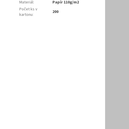
Materiál
:
Papír 110g/m2
Počet ks v
200
kartonu
: