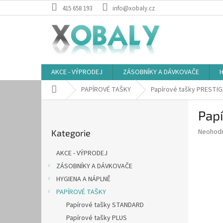
Přejít
415 658 193
info@xobaly.cz
na
obsah
AKCE - VÝPRODEJ
ZÁSOBNÍKY A DÁVKOVAČE
H
Domů
PAPÍROVÉ TAŠKY
Papírové tašky PRESTIG
P
Pap
o
Přeskočit
s
Průměr
Neohod
Kategorie
kategorie
t
hodnoce
r
produkt
AKCE - VÝPRODEJ
a
je
ZÁSOBNÍKY A DÁVKOVAČE
0,0
n
z
HYGIENA A NÁPLNĚ
n
5
í
PAPÍROVÉ TAŠKY
hvězdič
p
Papírové tašky STANDARD
a
Papírové tašky PLUS