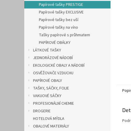
n
Papírové tašky PRESTIGE
e
Papírové tašky EXCLUSIVE
l
Papírové tašky bez uší
Papírové tašky na víno
Tašky papírové s průhmatem
PAPÍROVÉ OBÁLKY
LÁTKOVÉ TAŠKY
JEDNORÁZOVÉ NÁDOBÍ
EKOLOGICKÉ OBALY A NÁDOBÍ
OSVĚŽOVAČE VZDUCHU
PAPÍROVÉ OBALY
TAŠKY, SÁČKY, FOLIE
Popi
VAKUOVÉ SÁČKY
PROFESIONÁLNÍ CHEMIE
Det
DROGERIE
HOTELOVÁ MÝDLA
Podr
OBALOVÉ MATERIÁLY