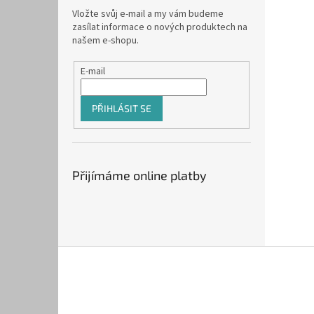
Vložte svůj e-mail a my vám budeme
zasílat informace o nových produktech na
našem e-shopu.
E-mail
PŘIHLÁSIT SE
Přijímáme online platby
Z
á
p
a