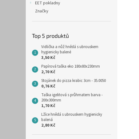
EET pokladny
Značky
Top 5 produktů
Vidlička a nůž hnědá s ubrouskem
hygienicky balené
3,50 Kč
Papírová taška eko 180x80x230mm
2,70 Kč
Stojánek do pizza krabic 3cm - 35.0050
0,76 Kč
Taška igelitová s průhmatem barva -
200x300mm
1,70 Kč
Lžíce hnědá s ubrouskem hygienicky
balená
2,80 Kč