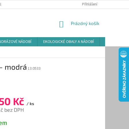
LAMAČNÍ ŘÁD
ZÁSADY POUŽÍVÁNÍ SOUBORŮ COOKIES
Přihlášení
PODMÍNKY O
NÁKUPNÍ
Prázdný košík
KOŠÍK
NORÁZOVÉ NÁDOBÍ
EKOLOGICKÉ OBALY A NÁDOBÍ
OSVĚŽOVAČE
- modrá
13.0533
50 Kč
/ ks
Kč bez DPH
dem