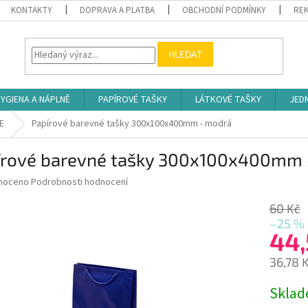
KONTAKTY
DOPRAVA A PLATBA
OBCHODNÍ PODMÍNKY
REK
HLEDAT
YGIENA A NÁPLNĚ
PAPÍROVÉ TAŠKY
LÁTKOVÉ TAŠKY
JED
E
Papírové barevné tašky 300x100x400mm - modrá
írové barevné tašky 300x100x400mm 
né
noceno
Podrobnosti hodnocení
ní
u
60 Kč
–25 %
44,
36,78 
ek.
Měrná
Skla
cena: